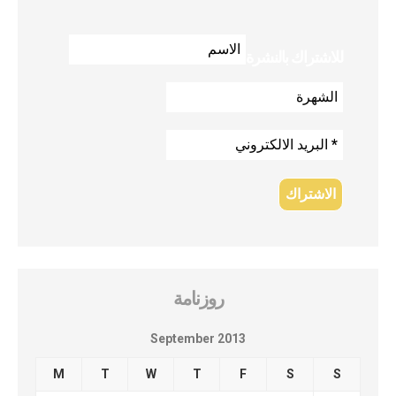
للاشتراك بالنشرة
روزنامة
September 2013
M
T
W
T
F
S
S