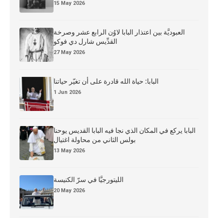
15 May 2026
العبوديَّة بين اعتذار البابا لاوُن الرابع عشر وصرخة
القدِّيس شارل دي فوكو
27 May 2026
البابا: حياة الله قادرة على أن تغيّر حياتنا
1 Jun 2026
البابا يركع في المكان الذي نجا فيه البابا القديس يوحنا
بولس الثاني من محاولة اغتيال
13 May 2026
الليتورجيَّا في سرّ الكنيسة
20 May 2026