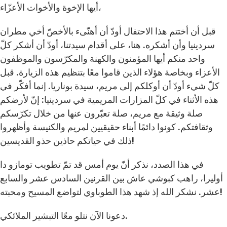
أيها الإخوة والأخوات الأعزّاء،
قبل أن أختتم هذا الاحتفال أودّ أن أهنّىء بالأخصّ أخي مطران
سردينيا وأن أشكره. هنا، على أقدام سيدتنا، أودّ أن أشكر كلّ
واحد منكم أيها المؤمنون والكهنة والمكرّسون والموظفون
الأعزاء وبخاصة هؤلاء الذين قاموا معًا بتنظيم هذه الزيارة. قبل
كلّ شيء أودّ أن أوكلكم إلى مريم، سيدة بوناريا. إنما أفكّر في
هذه الأثناء في كلّ المزارات المريمية في سردينيا: إنّ لأرضكم
صلة وثيقة مع مريم، صلة تعبّرون عنها من خلال تكرّسكم
وثقافتكم. كونوا دائمًا أبناء حقيقيين لمريم والكنيسة وأظهروا
ذلك في حياتكم حاذين حذو القديسين!
في هذا الصدد، نذكر أنّ يوم أمس قد تمّ تطويب تومازو دا
أوليرا، راهب كبوشي عاش بين القرنين السادس عشر والسابع
عشر. نشكر الله إذ شهد هذا الطوباوي لتواضع المسيح ومحبته!
دعونا الآن نتلو معًا التبشير الملائكي.