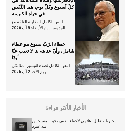
الإفخارستيّا وصلاة السّاعات، في
كلّ أسبوع وكلّ يوم، هما النَّفَس
في حياة الكنيسة
النص الكامل للمقابلة العامّة مع
المؤمنين يوم الأربعاء 5 آب 2026
عطاء الرّبّ يسوع هو عطاء
شامل، وأنّ عنايته بنا لا تغيب عنّا
أبدًا
النص الكامل لصلاة التبشير الملائكي
يوم الأحد 2 آب 2026
الأخبار الأكثر قراءة
نيجيريا: تضليل إعلامي لإخفاء العنف بحق المسيحيين
منذ عقود