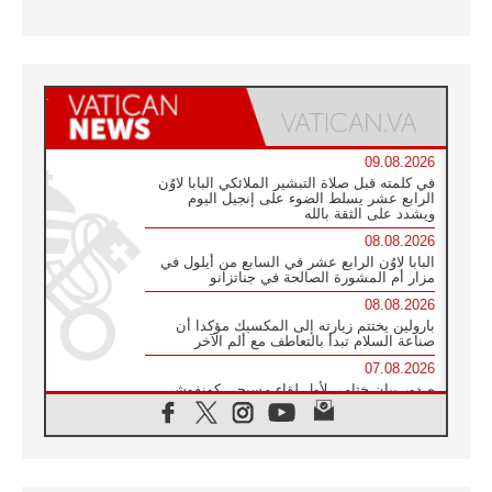
09.08.2026
في كلمته قبل صلاة التبشير الملائكي البابا لاوُن
الرابع عشر يسلط الضوء على إنجيل اليوم
ويشدد على الثقة بالله
08.08.2026
البابا لاوُن الرابع عشر في السابع من أيلول في
مزار أم المشورة الصالحة في جناتزانو
08.08.2026
بارولين يختتم زيارته إلى المكسيك مؤكدا أن
صناعة السلام تبدأ بالتعاطف مع ألم الآخر
07.08.2026
صدور بيان ختامي لأول لقاء مسيحي كونفوشي
بمشاركة الدائرة الفاتيكانية للحوار بين الأديان
07.08.2026
الكاردينال ستورلا: زيارة البابا لاوُن الرابع عشر
ستكون بشرى سارة للأوروغواي بأكملها