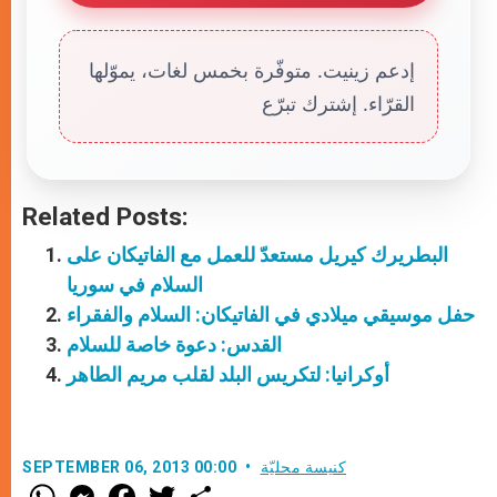
إدعم زينيت. متوفّرة بخمس لغات، يموّلها
القرّاء. إشترك تبرّع
Related Posts:
البطريرك كيريل مستعدّ للعمل مع الفاتيكان على
السلام في سوريا
حفل موسيقي ميلادي في الفاتيكان: السلام والفقراء
القدس: دعوة خاصة للسلام
أوكرانيا: لتكريس البلد لقلب مريم الطاهر
كنيسة محليّة
SEPTEMBER 06, 2013 00:00
W
M
F
T
S