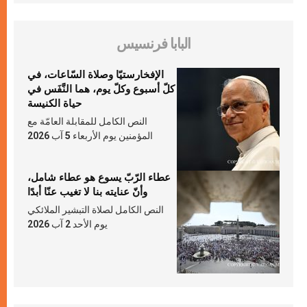
البابا فرنسيس
الإفخارستيّا وصلاة السّاعات، في
كلّ أسبوع وكلّ يوم، هما النَّفَس في
حياة الكنيسة
النص الكامل للمقابلة العامّة مع
المؤمنين يوم الأربعاء 5 آب 2026
عطاء الرّبّ يسوع هو عطاء شامل،
وأنّ عنايته بنا لا تغيب عنّا أبدًا
النص الكامل لصلاة التبشير الملائكي
يوم الأحد 2 آب 2026