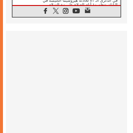
في الذكرى الـ ٨١ لحادثة هيروشيما الكنيسة في
اليابان تنظم ١٠ أيام للصلاة على نية السلام
07.08.2026
الكنيسة في الأوروغواي: زيارة البابا ستعزز
الإيمان والرجاء
06.08.2026
الاجتماع الشهري للمطارنة الموارنة
06.08.2026
الكاردينال روسي: زيارة البابا لاوُن إلى الأرجنتين
هي تكريم للبابا فرنسيس
06.08.2026
زيارة البابا إلى البيرو ستكون زمن نعمة ومصالحة
ورجاء
06.08.2026
الكاردينال بارولين في المكسيك: علينا أن نكون
حاضرين إلى جانب المهمشين والمهاجرين
والأجانب
06.08.2026
البابا لاوُن الرابع عشر للشباب في أسيزي:
"أوروبا والعالم يبحثان اليوم عن قديسين جُدد
فيكم"