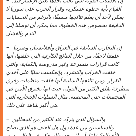
إن الأسباب القوية التي يجب أخذها بعين الإعتبار قبل
–
p
e
k
r
القيام بأية خطوة عسكرية وقرار الحرب على سوريا لا
يمكن لأحد أن يعلم نتائجها مسبقًا، بالرغم من الحسابات
الدقيقة بخصوص هذه الخطوة، مما يمكن أن توصلنا إلى
الندم والفشل.
إن التجارب السابقة في العراق وأفغانستان وصربيا
–
علمتنا لاحقًا، من خلال النتائج الكارثية التي خلفتها، أنها
كانت قرارات متسرعة وغير مدروسة بالكفاية، والتي
خلفت الخراب والتشرد، وإنعكست سلبًا على آخذي
القرار. ومن نتائجها السلبية أنها خلقت منظمات وفرق
متطرفة تقلق الكثير من الدول، حيث أنها تخترق الأمن في
المجتمعات حتى المحصنة. مثال العمليات الإنتحارية التي
هي أكبر شاهد على ذلك.
والسؤال الذي يتردّد عند الكثير من المحللين
–
والسياسيين من عدة دول هل العنف هو الذي يصلح
الأخطاء؟ علمًا بأنه لا يوجد نظام حكم في العالم بدون