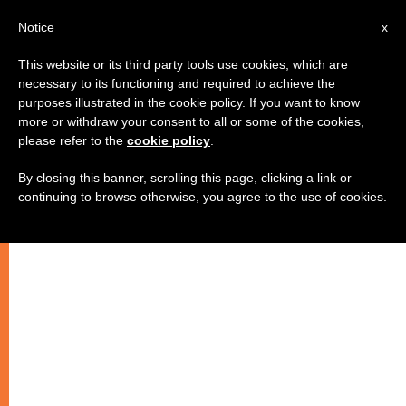
AR
Notice
x
This website or its third party tools use cookies, which are
necessary to its functioning and required to achieve the
purposes illustrated in the cookie policy. If you want to know
نداء حار لأصحاب القرار بخصوص
more or withdraw your consent to all or some of the cookies,
please refer to the
cookie policy
.
الضربة العسكرية على سوريا
By closing this banner, scrolling this page, clicking a link or
continuing to browse otherwise, you agree to the use of cookies.
أيها السادة الموقرون،