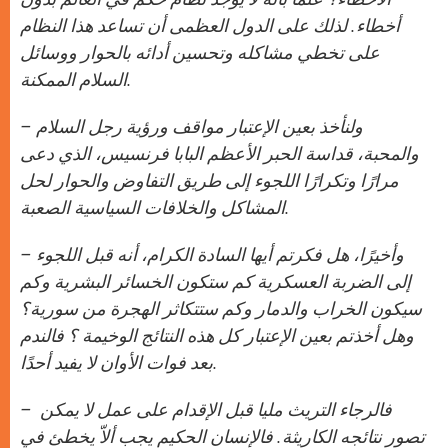
أخطاء. لذلك على الدول العظمى أن تساعد هذا النظام
على تخطي مشاكله وتحسين أدائه بالحوار ووسائل
السلام الممكنة.
ولنأخذ بعين الإعتبار مواقف ورؤية رجل السلام
–
والمحبة، قداسة الحبر الأعظم البابا فرنسيس، الذي دعى
مرارًا وتكرارًا اللجوء إلى طريق التفاوض والحوار لحل
المشاكل والخلافات السياسية الصعبة.
وأخيرًا، هل فكرتم أيها السادة الكرام، أنه قبل اللجوء
–
إلى الضربة العسكرية كم ستكون الخسائر البشرية وكم
سيكون الخراب والدمار وكم ستتكاثر الهجرة من سورية؟
وهل أخذتم بعين الإعتبار كل هذه النتائج الوخيمة ؟ فالندم
بعد فوات الأوان لا يفيد أحدًا.
فالرجاء التريث مليا قبل الإقدام على عمل لا يمكن
–
تصور نتائجه الكاريثة. فالإنسان الحكيم يجب ألاّ يخطئ في