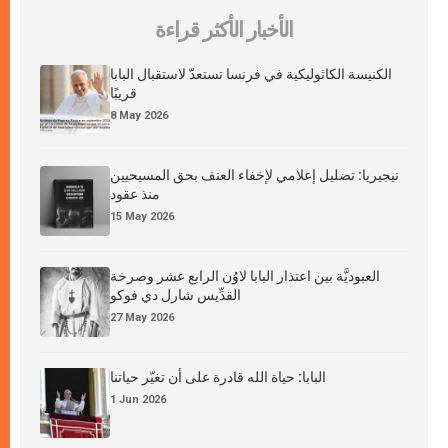
الأخبار الأكثر قراءة
الكنيسة الكاثوليكية في فرنسا تستعدّ لاستقبال البابا
قريبًا
8 May 2026
نيجيريا: تضليل إعلامي لإخفاء العنف بحق المسيحيين
منذ عقود
15 May 2026
العبوديَّة بين اعتذار البابا لاوُن الرابع عشر وصرخة
القدِّيس شارل دي فوكو
27 May 2026
البابا: حياة الله قادرة على أن تغيّر حياتنا
1 Jun 2026