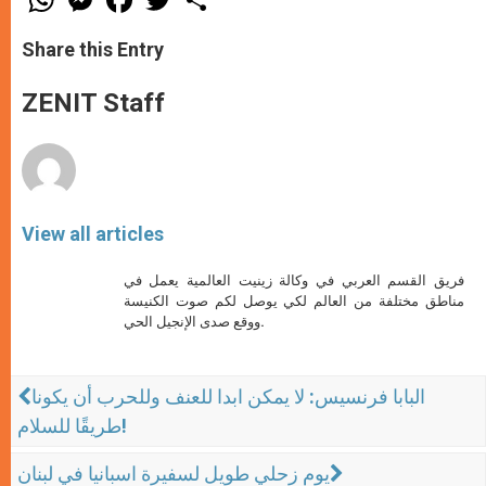
h
e
a
w
h
a
s
c
i
a
t
s
e
t
r
Share this Entry
s
e
b
t
e
A
n
o
e
p
g
o
r
ZENIT Staff
p
e
k
r
View all articles
فريق القسم العربي في وكالة زينيت العالمية يعمل في
مناطق مختلفة من العالم لكي يوصل لكم صوت الكنيسة
ووقع صدى الإنجيل الحي.
البابا فرنسيس: لا يمكن ابدا للعنف وللحرب أن يكونا
طريقًا للسلام!
يوم زحلي طويل لسفيرة اسبانيا في لبنان