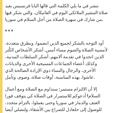
A
n
o
e
p
g
o
r
ننشر في ما يلي الكلمة التي قالها البابا فرنسيس بعيد
p
e
k
r
صلاة التبشير الملائكي اليوم في الفاتيكان، والتي شكر فيها
من شارك في سهرة الصلاة من أجل السلام في سوريا.
* * *
أود التوجه بالشكر لجميع الذين انضموا، وبطرق متعددة،
لأمسية الصلاة والصوم مساء أمس. أشكر الأشخاص الكُثر
الذين اتحدوا في تقدمة آلامهم. أشكر السلطات المدنية،
وكذلك أعضاء الجماعات المسيحية الأخرى والديانات
الأخرى، والرجال والنساء ذوي الإرادة الصالحة الذي
عاشوا، بهذه المناسبة، أوقات صلاة، وصوم، وتأمل.
إلا أن الالتزام مستمر: سنداوم مع الصلاة ومع أعمال
السلام! أدعوكم للاستمرار في الصلاة كي يتوقف فورا
العنف والدمار في سوريا وحتى يعملوا، بالتزام متجدد،
للوصول إلى حلعادل للصراع بين الأشقاء. ولنصلي أيضا