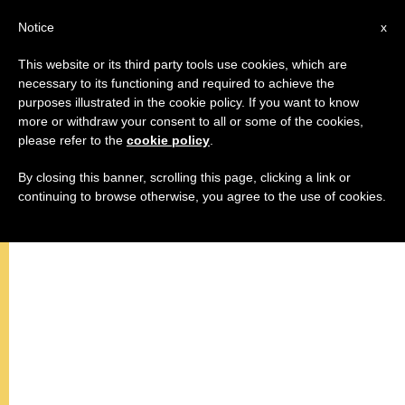
AR
Notice
x
This website or its third party tools use cookies, which are
necessary to its functioning and required to achieve the
purposes illustrated in the cookie policy. If you want to know
البابا فرنسيس يشكر الذين شاركوا
more or withdraw your consent to all or some of the cookies,
please refer to the
cookie policy
.
في سهرة الصلاة من أجل سوريا
By closing this banner, scrolling this page, clicking a link or
continuing to browse otherwise, you agree to the use of cookies.
“لنصل أيضًا من أجل لبنان”