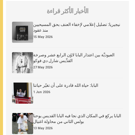
الأخبار الأكثر قراءة
نيجيريا: تضليل إعلامي لإخفاء العنف بحق المسيحيين
منذ عقود
15 May 2026
العبوديَّة بين اعتذار البابا لاوُن الرابع عشر وصرخة
القدِّيس شارل دي فوكو
27 May 2026
البابا: حياة الله قادرة على أن تغيّر حياتنا
1 Jun 2026
البابا يركع في المكان الذي نجا فيه البابا القديس يوحنا
بولس الثاني من محاولة اغتيال
13 May 2026