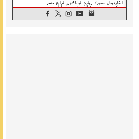
الكاردينال ستورلا: زيارة البابا لاوُن الرابع عشر
ستكون بشرى سارة للأوروغواي بأكملها
07.08.2026
الفاتيكان يعلن برنامج الزيارة الرسولية للبابا لاوُن
الرابع عشر إلى فرنسا
07.08.2026
في الذكرى الـ ٨١ لحادثة هيروشيما الكنيسة في
اليابان تنظم ١٠ أيام للصلاة على نية السلام
07.08.2026
الكنيسة في الأوروغواي: زيارة البابا ستعزز
الإيمان والرجاء
06.08.2026
الاجتماع الشهري للمطارنة الموارنة
06.08.2026
الكاردينال روسي: زيارة البابا لاوُن إلى الأرجنتين
هي تكريم للبابا فرنسيس
06.08.2026
زيارة البابا إلى البيرو ستكون زمن نعمة ومصالحة
ورجاء