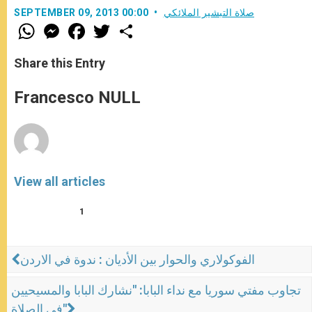
صلاة التبشير الملائكي
SEPTEMBER 09, 2013 00:00
W
M
F
T
S
h
e
a
w
h
a
s
c
i
a
t
s
e
t
r
Share this Entry
s
e
b
t
e
A
n
o
e
p
g
o
r
Francesco NULL
p
e
k
r
View all articles
1
الفوكولاري والحوار بين الأديان : ندوة في الاردن
تجاوب مفتي سوريا مع نداء البابا: "نشارك البابا والمسيحيين
في الصلاة"