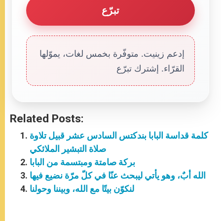
تبرّع
إدعم زينيت. متوفّرة بخمس لغات، يموّلها
القرّاء. إشترك تبرّع
Related Posts:
كلمة قداسة البابا بندكتس السادس عشر قبيل تلاوة
صلاة التبشير الملائكي
بركة صامتة ومبتسمة من البابا
الله أبٌ، وهو يأتي ليبحث عنّا في كلّ مرّة نضيع فيها
لنكوّن بيتًا مع الله، وبيننا وحولنا