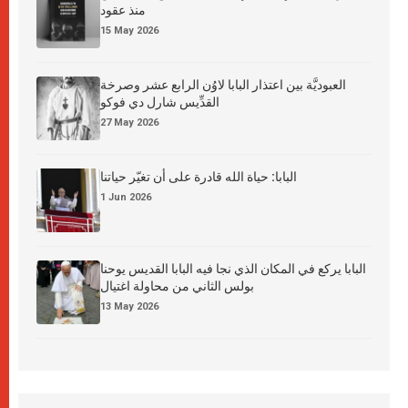
منذ عقود
15 May 2026
العبوديَّة بين اعتذار البابا لاوُن الرابع عشر وصرخة
القدِّيس شارل دي فوكو
27 May 2026
البابا: حياة الله قادرة على أن تغيّر حياتنا
1 Jun 2026
البابا يركع في المكان الذي نجا فيه البابا القديس يوحنا
بولس الثاني من محاولة اغتيال
13 May 2026