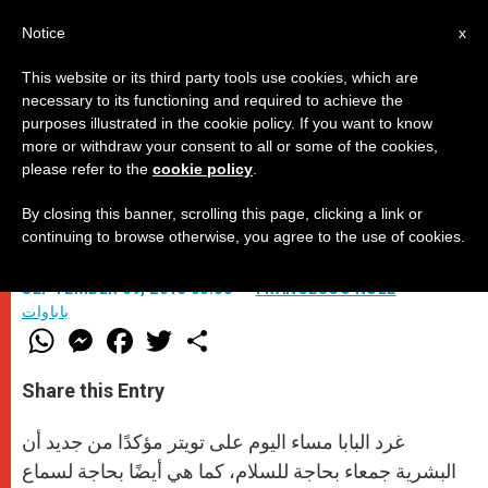
AR
Notice
x
This website or its third party tools use cookies, which are
necessary to its functioning and required to achieve the
purposes illustrated in the cookie policy. If you want to know
البشرية تحتاج السلام
more or withdraw your consent to all or some of the cookies,
please refer to the
cookie policy
.
By closing this banner, scrolling this page, clicking a link or
البابا يعيد ويؤكد الحاجة الى السلام
continuing to browse otherwise, you agree to the use of cookies.
SEPTEMBER 09, 2013 00:00
FRANCESCO NULL
باباوات
W
M
F
T
S
h
e
a
w
h
a
s
c
i
a
t
s
e
t
r
Share this Entry
s
e
b
t
e
A
n
o
e
p
g
o
r
غرد البابا مساء اليوم على تويتر مؤكدًا من جديد أن
p
e
k
r
البشرية جمعاء بحاجة للسلام، كما هي أيضًا بحاجة لسماع