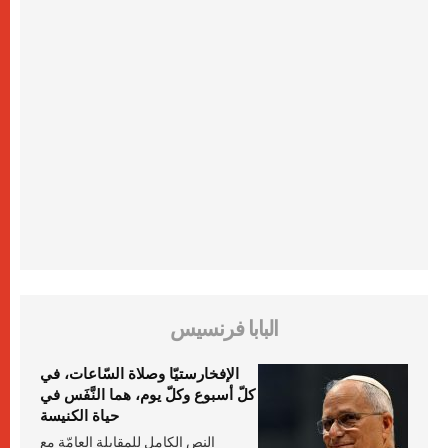
البابا فرنسيس
الإفخارستيّا وصلاة السّاعات، في
كلّ أسبوع وكلّ يوم، هما النَّفَس في
حياة الكنيسة
النص الكامل للمقابلة العامّة مع