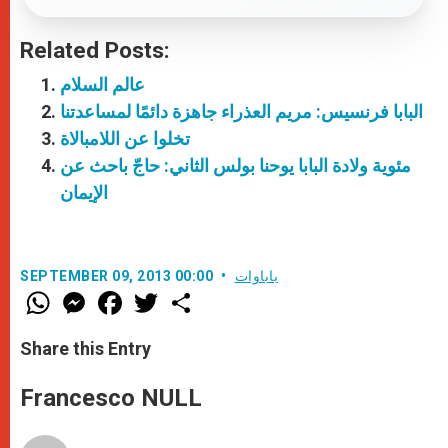
Related Posts:
عالم السلام
البابا فرنسيس: مريم العذراء جاهزة دائمًا لمساعدتنا
تخلوا عن اللامبالاة
مئوية ولادة البابا يوحنا بولس الثاني: حاجّ باحث عن
الإيمان
باباوات
SEPTEMBER 09, 2013 00:00
W
M
F
T
S
h
e
a
w
h
a
s
c
i
a
t
s
e
t
r
Share this Entry
s
e
b
t
e
A
n
o
e
p
g
o
r
Francesco NULL
p
e
k
r