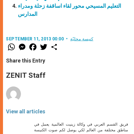
التعليم المسيحي محور لقاء اساقفة زحلة ومدراء
المدارس
كنيسة محليّة
SEPTEMBER 11, 2013 00:00
W
M
F
T
S
h
e
a
w
h
a
s
c
i
a
t
s
e
t
r
Share this Entry
s
e
b
t
e
A
n
o
e
p
g
o
r
ZENIT Staff
p
e
k
r
View all articles
فريق القسم العربي في وكالة زينيت العالمية يعمل في
مناطق مختلفة من العالم لكي يوصل لكم صوت الكنيسة