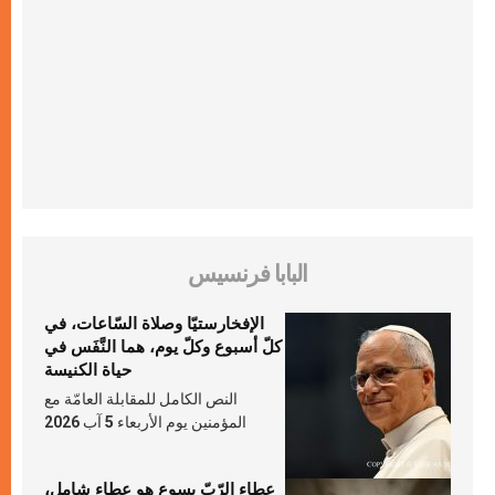
البابا فرنسيس
الإفخارستيّا وصلاة السّاعات، في
كلّ أسبوع وكلّ يوم، هما النَّفَس في
حياة الكنيسة
النص الكامل للمقابلة العامّة مع
المؤمنين يوم الأربعاء 5 آب 2026
عطاء الرّبّ يسوع هو عطاء شامل،