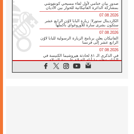
صدور بيان ختامي لأول لقاء مسيحي كونفوشي
بمشاركة الدائرة الفاتيكانية للحوار بين الأديان
07.08.2026
الكاردينال ستورلا: زيارة البابا لاوُن الرابع عشر
ستكون بشرى سارة للأوروغواي بأكملها
07.08.2026
الفاتيكان يعلن برنامج الزيارة الرسولية للبابا لاوُن
الرابع عشر إلى فرنسا
07.08.2026
في الذكرى الـ ٨١ لحادثة هيروشيما الكنيسة في
اليابان تنظم ١٠ أيام للصلاة على نية السلام
07.08.2026
الكنيسة في الأوروغواي: زيارة البابا ستعزز
الإيمان والرجاء
06.08.2026
الاجتماع الشهري للمطارنة الموارنة
06.08.2026
الكاردينال روسي: زيارة البابا لاوُن إلى الأرجنتين
هي تكريم للبابا فرنسيس
06.08.2026
زيارة البابا إلى البيرو ستكون زمن نعمة ومصالحة
ورجاء
06.08.2026