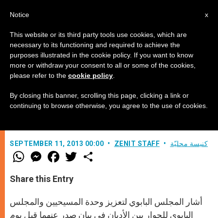
AR
Notice
x
This website or its third party tools use cookies, which are
necessary to its functioning and required to achieve the
purposes illustrated in the cookie policy. If you want to know
السلام هو خير يسعى إليه الجميع
more or withdraw your consent to all or some of the cookies,
please refer to the
cookie policy
.
By closing this banner, scrolling this page, clicking a link or
بيان مجلس تعزيز وحدة المسيحيين
continuing to browse otherwise, you agree to the use of cookies.
ومجلس الحوار بين الأديان
كنيسة محليّة
ZENIT STAFF
SEPTEMBER 11, 2013 00:00
W
M
F
T
S
h
e
a
w
h
a
s
c
i
a
t
s
e
t
r
Share this Entry
s
e
b
t
e
A
n
o
e
p
g
o
r
أشار المجلس البابوي لتعزيز وحدة المسيحيين والمجلس
p
e
k
r
البابوي للحوار بين الأديان في بيان صدر عنهما قبل يوم