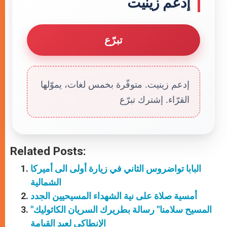
إدعم زينيت
تبرّع
إدعم زينيت. متوفّرة بخمس لغات، يموّلها
القرّاء. إشترك تبرّع
Related Posts:
البابا تواضروس الثاني في زيارة أولى الى أميركا
الشمالية
أمسية صلاة على نية الشهداء المسيحيين الجدد
"المسيح سلامنا" رسالة بطريرك السريان الكاثوليك
الإنطاكي لعيد القيامة