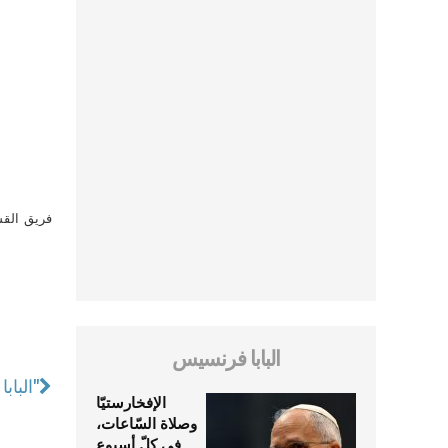
فريق القس
البابا فرنسيس
البابا فرنسيس: "الأديار الخالية، لا يجب أن تتحول إلى فنادق لربح المال"
الإفخارستيّا
وصلاة السّاعات،
في كلّ أسبوع