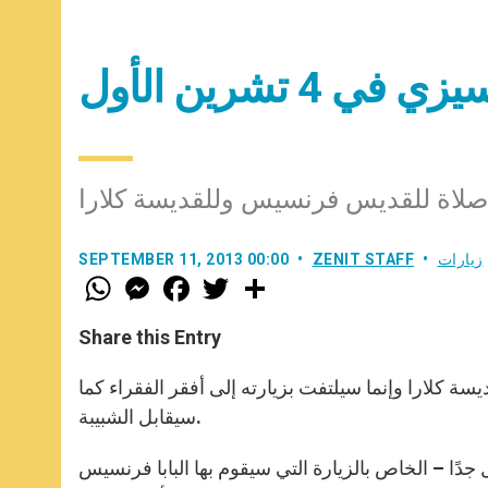
 4 تشرين الأول
صلاة للقديس فرنسيس وللقديسة كلارا
زيارات
ZENIT STAFF
SEPTEMBER 11, 2013 00:00
W
M
F
T
S
h
e
a
w
h
a
s
c
i
a
t
s
e
t
r
Share this Entry
s
e
b
t
e
A
n
o
e
p
g
o
r
كلارا وإنما سيلتفت بزيارته إلى أفقر الفقراء كما
p
e
k
سيقابل الشبيبة.
r
ًا – الخاص بالزيارة التي سيقوم بها البابا فرنسيس