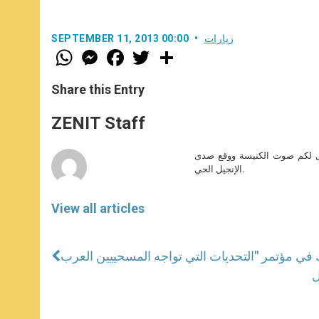
زيارات
SEPTEMBER 11, 2013 00:00
W
M
F
T
S
h
e
a
w
h
a
s
c
i
a
t
s
e
t
r
Share this Entry
s
e
b
t
e
A
n
o
e
p
g
o
r
ZENIT Staff
p
e
k
r
صل لكم صوت الكنيسة ووقع صدى
الإنجيل الحي.
View all articles