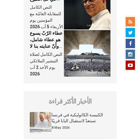
وكلّ يوم، هما
النص الكامل
النَّفَس في حياة
للمقابلة العامّة مع
الكنيسة
المؤمنين يوم
الأربعاء 5 آب 2026
عطاء الرّبّ يسوع
هو عطاء شامل،
وأنّ عنايته بنا لا
تغيب عنّا أبدًا
النص الكامل لصلاة
التبشير الملائكي
يوم الأحد 2 آب
2026
الأخبار الأكثر قراءة
الكنيسة الكاثوليكية في فرنسا
تستعدّ لاستقبال البابا قريبًا
8 May 2026