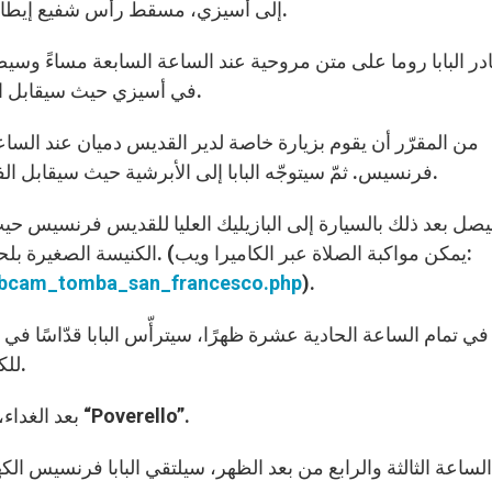
إلى أسيزي، مسقط رأس شفيع إيطاليا والذي يقع عيده في الرابع من تشرين الأول الجاري.
ر البابا روما على متن مروحية عند الساعة السابعة مساءً وسيصل 
في أسيزي حيث سيقابل الأطفال المرضى وذوي الاحتياجات الخاصة من المركز.
من المقرّر أن يقوم بزيارة خاصة لدير القديس دميان عند الساع
فرنسيس. ثمّ سيتوجّه البابا إلى الأبرشية حيث سيقابل الفقراء وكلّ الأشخاص الذين يساعدهم كاريتاس أسيزي.
صل بعد ذلك بالسيارة إلى البازيليك العليا للقديس فرنسيس حيث س
الكنيسة الصغيرة بلحظات من الخشوع ليصلّي أمام قبر القديس فرنسيس. (يمكن مواكبة الصلاة عبر الكاميرا ويب:
webcam_tomba_san_francesco.php
).
في تمام الساعة الحادية عشرة ظهرًا، سيترأّس البابا قدّاسًا في
للكاريتاس في كنيسة سيدة الملائكة حيث سيتناول الغداء.
بعد الغداء، سيتّجه إلى محبسة كارشيري للقيام بزيارة خاصة إلى “Poverello”.
الساعة الثالثة والرابع من بعد الظهر، سيلتقي البابا فرنسيس ا