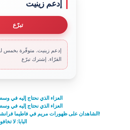
إدعم زينيت
تبرّع
إدعم زينيت. متوفّرة بخمس لغا
القرّاء. إشترك تبرّع
العزاء الذي نحتاج إليه في وسط 
العزاء الذي نحتاج إليه في وسط 
الشاهدان على ظهورات مريم في فاطيما فرانشيسكو وجاسنتا يُرفعان اليوم على مذابح القداسة!
البابا: لا تخ