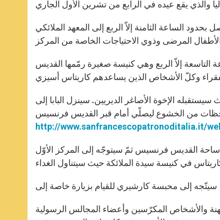
بحدود الساعة الثامنة إلاّ الربع إلى المعهد الملائكي
ة التاسعة إلاّ الربع وهي كنيسة صغيرة رمّمها القديس
يستقبله الإخوة الأصاغر الديريين. سينزل البابا إلى
http://www.sanfrancescopatronoditalia.it/
 ساحة القديس فرنسيس ثمّ سيتوجّه إلى المركز الأوّل
لكهنة والأشخاص المكرّسين وأعضاء المجالس الرسولية