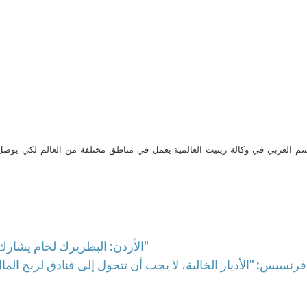
م العربي في وكالة زينيت العالمية يعمل في مناطق مختلفة من العالم لكي يو
الأردن: البطريرك لحام يشارك في مؤتمر "التحديات التي تواجه المسحييين العرب"