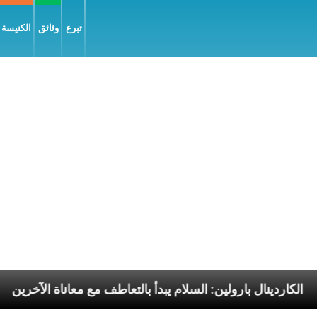
تبرع
وثائق
الكنيسة و
ليّة
الكاردينال بارولين: السلام يبدأ بالتعاطف مع معانا