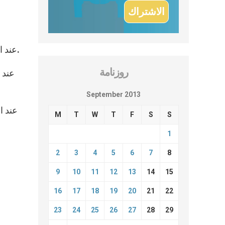
عند الساعة السادسة إلاّ الربع، سيتوجّه البابا إلى بازيليك سيدة الملائكة حيث سيلتقي الشبيبة في المنطقة في منتزه أومبريا.
روزنامة
عند 
September 2013
عند ا
M
T
W
T
F
S
S
1
2
3
4
5
6
7
8
9
10
11
12
13
14
15
16
17
18
19
20
21
22
23
24
25
26
27
28
29