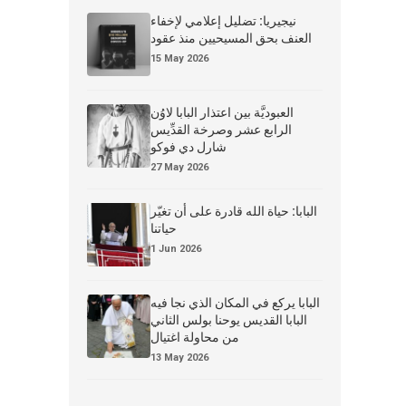
نيجيريا: تضليل إعلامي لإخفاء
العنف بحق المسيحيين منذ عقود
15 May 2026
العبوديَّة بين اعتذار البابا لاوُن
الرابع عشر وصرخة القدِّيس
شارل دي فوكو
27 May 2026
البابا: حياة الله قادرة على أن تغيّر
حياتنا
1 Jun 2026
البابا يركع في المكان الذي نجا فيه
البابا القديس يوحنا بولس الثاني
من محاولة اغتيال
13 May 2026