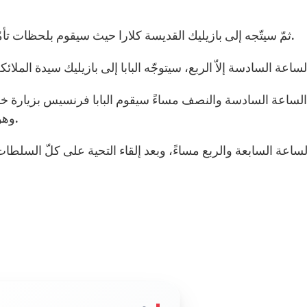
ثمّ سيتّجه إلى بازيليك القديسة كلارا حيث سيقوم بلحظات تأمّل وسيتمّ استقباله بصمت تام أمام صليب سان دميان.
الساعة السادسة والنصف مساءً سيقوم البابا فرنسيس بزيارة 
وهو مكان الجماعة الفرنسيسية الأولى في دير ريفوتورتو.
لساعة السابعة والربع مساءً، وبعد إلقاء التحية على كلّ السلطات