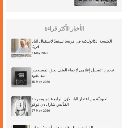
الأخبار الأكثر قراءة
الكنيسة الكاثوليكية في فرنسا تستعدّ لاستقبال البابا
قريبًا
8 May 2026
نيجيريا: تضليل إعلامي لإخفاء العنف بحق المسيحيين
منذ عقود
15 May 2026
العبوديَّة بين اعتذار البابا لاوُن الرابع عشر وصرخة
القدِّيس شارل دي فوكو
27 May 2026
البابا: حياة الله قادرة على أن تغيّر حياتنا