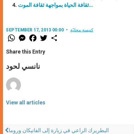
ثقافة الحياة بمواجهة ثقافة الموت…
كنيسة محليّة
SEPTEMBER 17, 2013 00:00
W
M
F
T
S
h
e
a
w
h
a
s
c
i
a
t
s
e
t
r
Share this Entry
s
e
b
t
e
A
n
o
e
p
g
o
r
نانسي لحود
p
e
k
r
View all articles
البطريرك الراعي في زيارة إلى الفاتيكان وروما