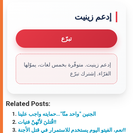
إدعم زينيت
تبرّع
إدعم زينيت. متوفّرة بخمس لغات، يموّلها
القرّاء. إشترك تبرّع
Related Posts:
الجنين "واحد منّا"…حمايته واجب علينا
قُتلنَ لأنّهنّ فتيات!!
نعم، الفيتو اليوم يستخدم للاستمرار في قتل الأجنة!!