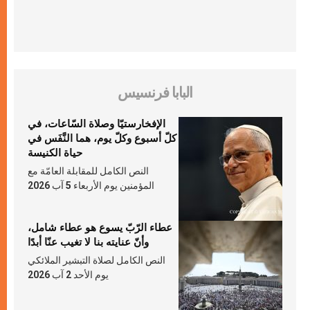
البابا فرنسيس
الإفخارستيّا وصلاة السّاعات، في
كلّ أسبوع وكلّ يوم، هما النَّفَس في
حياة الكنيسة
النص الكامل للمقابلة العامّة مع
المؤمنين يوم الأربعاء 5 آب 2026
عطاء الرّبّ يسوع هو عطاء شامل،
وأنّ عنايته بنا لا تغيب عنّا أبدًا
النص الكامل لصلاة التبشير الملائكي
يوم الأحد 2 آب 2026