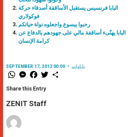
البابا فرنسيس يستقبل الأساقفة أصدقاء حركة
فوكولاري
رحبوا بيسوع واجعلوه نواة حياتكم
البابا يهنّىء أساقفة مالي على جهودهم بالدفاع عن
كرامة الإنسان
باباوات
SEPTEMBER 17, 2013 00:00
W
M
F
T
S
h
e
a
w
h
a
s
c
i
a
t
s
e
t
r
Share this Entry
s
e
b
t
e
A
n
o
e
p
g
o
r
ZENIT Staff
p
e
k
r