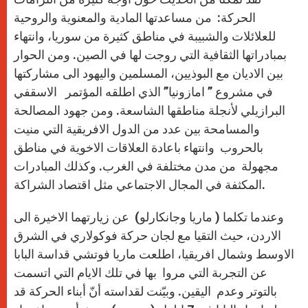
الحركة: من مساعدتها المادية والمعنوية والروحية
للعلائلات والشبيبة في مناطق كثيرة من سوريا، وانتهاء
بمبادراتها الثقافية التي روجت لها في الصين. ومن الحوار
بين الاديان مع البوذيين، المسلمين واليهود الى مشاركتها
في مشروع ” امازونيا” الذي اطلقه المؤتمر الاسقفي
البرازيلي لأنجلة مناطقها الشاسعة. ومن جهود المصالحة
والمسامحة بين عدد من الدول الافريقية التي منيت
بالحروب وانتهاء باعادة العلاقات الاخوية في مناطق
مجهولة من مدن مختلفة في الغرب. وكذلك المبادرات
المكثفة في المجال الاجتماعي مثل اقتصاد الشراكة.
وعندما تكلما ( ماريا وجانكارلو) عن زيارتهما الاخيرة الى
الاردن، حيث التقيا مع لجان حركة فوكولاري في الشرق
الاوسط وشمال افريقيا، اطلعت ماريا فوتشي قداسة البابا
عن التجربة التي مروا بها في تلك الايام التي اتسمت
بالتوتر وعدم اليقين. وبيّنت لقداسته أنّ أبناء الحركة قد