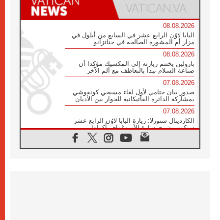
08.08.2026
البابا لاوُن الرابع عشر في السابع من أيلول في
مزار أم المشورة الصالحة في جناتزانو
08.08.2026
بارولين يختتم زيارته إلى المكسيك مؤكدا أن
صناعة السلام تبدأ بالتعاطف مع ألم الآخر
07.08.2026
صدور بيان ختامي لأول لقاء مسيحي كونفوشي
بمشاركة الدائرة الفاتيكانية للحوار بين الأديان
07.08.2026
الكاردينال ستورلا: زيارة البابا لاوُن الرابع عشر
ستكون بشرى سارة للأوروغواي بأكملها
07.08.2026
الفاتيكان يعلن برنامج الزيارة الرسولية للبابا لاوُن
الرابع عشر إلى فرنسا
07.08.2026
في الذكرى الـ ٨١ لحادثة هيروشيما الكنيسة في
اليابان تنظم ١٠ أيام للصلاة على نية السلام
07.08.2026
الكنيسة في الأوروغواي: زيارة البابا ستعزز
الإيمان والرجاء