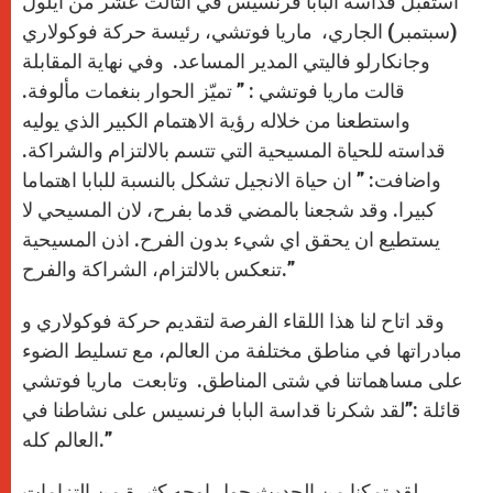
استقبل قداسة البابا فرنسيس في الثالث عشر من ايلول
p
e
k
r
(سبتمبر) الجاري، ماريا فوتشي، رئيسة حركة فوكولاري
وجانكارلو فاليتي المدير المساعد. وفي نهاية المقابلة
قالت ماريا فوتشي : ” تميّز الحوار بنغمات مألوفة.
واستطعنا من خلاله رؤية الاهتمام الكبير الذي يوليه
قداسته للحياة المسيحية التي تتسم بالالتزام والشراكة.
واضافت: ” ان حياة الانجيل تشكل بالنسبة للبابا اهتماما
كبيرا. وقد شجعنا بالمضي قدما بفرح، لان المسيحي لا
يستطيع ان يحقق اي شيء بدون الفرح. اذن المسيحية
تنعكس بالالتزام، الشراكة والفرح.”
وقد اتاح لنا هذا اللقاء الفرصة لتقديم حركة فوكولاري و
مبادراتها في مناطق مختلفة من العالم، مع تسليط الضوء
على مساهماتنا في شتى المناطق. وتابعت ماريا فوتشي
قائلة :”لقد شكرنا قداسة البابا فرنسيس على نشاطنا في
العالم كله.”
لقد تمكنا من الحديث حول اوجه كثيرة من التزامات