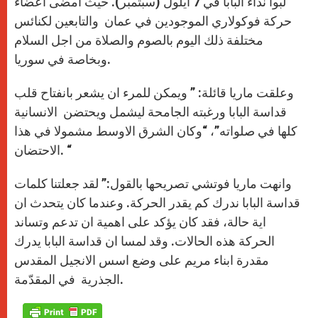
لبوا نداء البابا في 7 ايلول (سبتمبر). حيث أمضى اعضاء
حركة فوكولاري الموجودين في عمان والتابعين لكنائس
مختلفة ذلك اليوم بالصوم والصلاة من اجل السلام
وبخاصة في سوريا.
وعلقت ماريا قائلة: ” ويمكن للمرء ان يشعر بانفتاح قلب
قداسة البابا ورغبته الجامحة ليشمل ويحتضن الانسانية
كلها في صلواته”، “وكان الشرق الاوسط مشمولا في هذا
الاحتضان. “
وانهت ماريا فوتشي تصريحها بالقول:” لقد جعلتنا كلمات
قداسة البابا ندرك كم يقدر الحركة. وعندما كان يتحدث ان
اية حالة، فقد كان يؤكد على اهمية ان تدعم وتساند
الحركة هذه الحالات. وقد لمسا ان قداسة البابا يدرك
مقدرة ابناء مريم على وضع اسس الانجيل المقدس
الجذرية في المقدّمة.