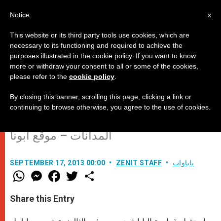
AR
Notice
x
This website or its third party tools use cookies, which are
necessary to its functioning and required to achieve the
purposes illustrated in the cookie policy. If you want to know
قداسة البابا يجتمع مع رئيسة حركة
more or withdraw your consent to all or some of the cookies,
please refer to the
cookie policy
.
فوكولاري ماريا فوتشي
By closing this banner, scrolling this page, clicking a link or
continuing to browse otherwise, you agree to the use of cookies.
اوسيرفاتوري رومانو – ترجمة سامح
المدانات – موقع أبونا
باباوات
ZENIT STAFF
SEPTEMBER 17, 2013 00:00
W
M
F
T
S
h
e
a
w
h
a
s
c
i
a
t
s
e
t
r
Share this Entry
s
e
b
t
e
A
n
o
e
p
g
o
r