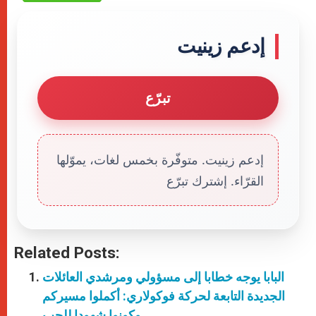
إدعم زينيت
تبرّع
إدعم زينيت. متوفّرة بخمس لغات، يموّلها
القرّاء. إشترك تبرّع
Related Posts:
البابا يوجه خطابا إلى مسؤولي ومرشدي العائلات
الجديدة التابعة لحركة فوكولاري: أكملوا مسيركم
وكونوا شهودا للحب