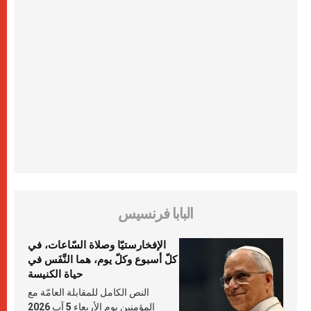
البابا فرنسيس
الإفخارستيّا وصلاة السّاعات، في
كلّ أسبوع وكلّ يوم، هما النَّفَس في
حياة الكنيسة
النص الكامل للمقابلة العامّة مع
المؤمنين يوم الأربعاء 5 آب 2026