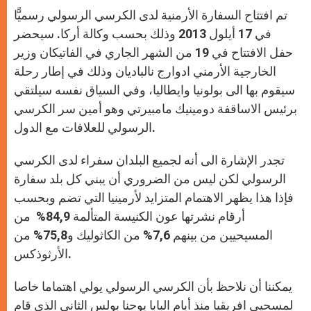
A
n
o
e
p
g
o
r
تم افتتاح السفارة الأرمنية لدى الكرسي الرسولي رسميًّا
p
e
k
r
في 17 أيلول 2013 وذلك بحسب وكالة أركا. سيحضر
حفل الافتتاح في 19 من الشهر الجاري في الفاتيكان وزير
الخارجية الأرمني ادوارج نالباديان وذلك في إطار رحلة
سيقوم بها الى بولونيا وايطاليا، وفي السياق نفسه سيلتقي
برئيس الاساقفة دومينيك مامبيرتي وهو أمين سر الكرسي
الرسولي للعلافات مع الدول.
تجدر الإشارة الى أنه لجميع البلدان سفراء لدى الكرسي
الرسولي لكن ليس من الضروري أن يبني كل بلد سفارة
فإذا هذا يظهر الاهتمام المتزايد لأرمينيا التي تضم وبحسب
أرقام نشرتها عون الكنيسة المتألمة 84,9% من
المسيحيين من بينهم 7,6% من الكاثوليك و75,8% من
الأرثوذكس.
يمكننا أن نلاحظ بأن الكرسي الرسولي يولي اهتماما خاصا
لمسحيي افريقيا منذ أيام البابا يوحنا بولس الثاني الذي قام