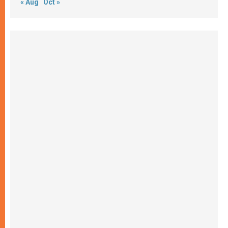
« Aug
Oct »