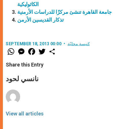
الكاثوليكية
جامعة القاهرة تنشئ مركزًا للدراسات الأرمنية
تذكار القديسين الأرمن
كنيسة محليّة
SEPTEMBER 18, 2013 00:00
W
M
F
T
S
h
e
a
w
h
a
s
c
i
a
t
s
e
t
r
Share this Entry
s
e
b
t
e
A
n
o
e
p
g
o
r
نانسي لحود
p
e
k
r
View all articles