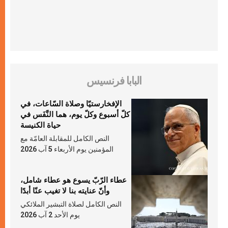
البابا فرنسيس
الإفخارستيّا وصلاة السّاعات، في
كلّ أسبوع وكلّ يوم، هما النَّفَس في
حياة الكنيسة
النص الكامل للمقابلة العامّة مع
المؤمنين يوم الأربعاء 5 آب 2026
عطاء الرّبّ يسوع هو عطاء شامل،
وأنّ عنايته بنا لا تغيب عنّا أبدًا
النص الكامل لصلاة التبشير الملائكي
يوم الأحد 2 آب 2026