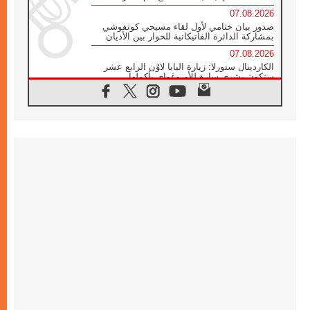
07.08.2026
صدور بيان ختامي لأول لقاء مسيحي كونفوشي
بمشاركة الدائرة الفاتيكانية للحوار بين الأديان
07.08.2026
الكاردينال ستورلا: زيارة البابا لاوُن الرابع عشر
ستكون بشرى سارة للأوروغواي بأكملها
07.08.2026
الفاتيكان يعلن برنامج الزيارة الرسولية للبابا لاوُن
الرابع عشر إلى فرنسا
07.08.2026
في الذكرى الـ ٨١ لحادثة هيروشيما الكنيسة في
اليابان تنظم ١٠ أيام للصلاة على نية السلام
07.08.2026
الكنيسة في الأوروغواي: زيارة البابا ستعزز
الإيمان والرجاء
06.08.2026
الاجتماع الشهري للمطارنة الموارنة
06.08.2026
الكاردينال روسي: زيارة البابا لاوُن إلى الأرجنتين
هي تكريم للبابا فرنسيس
06.08.2026
زيارة البابا إلى البيرو ستكون زمن نعمة ومصالحة
ورجاء