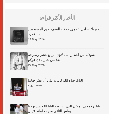
الأخبار الأكثر قراءة
نيجيريا: تضليل إعلامي لإخفاء العنف بحق المسيحيين
منذ عقود
15 May 2026
العبوديَّة بين اعتذار البابا لاوُن الرابع عشر وصرخة
القدِّيس شارل دي فوكو
27 May 2026
البابا: حياة الله قادرة على أن تغيّر حياتنا
1 Jun 2026
البابا يركع في المكان الذي نجا فيه البابا القديس يوحنا
بولس الثاني من محاولة اغتيال