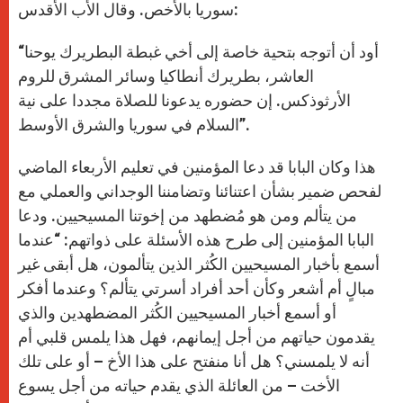
سوريا بالأخص. وقال الأب الأقدس:
“أود أن أتوجه بتحية خاصة إلى أخي غبطة البطريرك يوحنا
العاشر، بطريرك أنطاكيا وسائر المشرق للروم
الأرثوذكس. إن حضوره يدعونا للصلاة مجددا على نية
السلام في سوريا والشرق الأوسط”.
هذا وكان البابا قد دعا المؤمنين في تعليم الأربعاء الماضي
لفحص ضمير بشأن اعتنائنا وتضامننا الوجداني والعملي مع
من يتألم ومن هو مُضطهد من إخوتنا المسيحيين. ودعا
البابا المؤمنين إلى طرح هذه الأسئلة على ذواتهم: “عندما
أسمع بأخبار المسيحيين الكُثر الذين يتألمون، هل أبقى غير
مبالٍ أم أشعر وكأن أحد أفراد أسرتي يتألم؟ وعندما أفكر
أو أسمع أخبار المسيحيين الكُثر المضطهدين والذي
يقدمون حياتهم من أجل إيمانهم، فهل هذا يلمس قلبي أم
أنه لا يلمسني؟ هل أنا منفتح على هذا الأخ – أو على تلك
الأخت – من العائلة الذي يقدم حياته من أجل يسوع