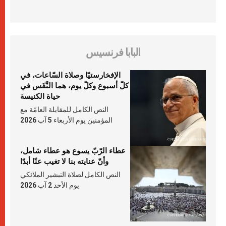
البابا فرنسيس
الإفخارستيّا وصلاة السّاعات، في
كلّ أسبوع وكلّ يوم، هما النَّفَس في
حياة الكنيسة
النص الكامل للمقابلة العامّة مع
المؤمنين يوم الأربعاء 5 آب 2026
عطاء الرّبّ يسوع هو عطاء شامل،
وأنّ عنايته بنا لا تغيب عنّا أبدًا
النص الكامل لصلاة التبشير الملائكي
يوم الأحد 2 آب 2026