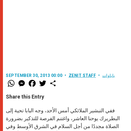
باباوات
ZENIT STAFF
SEPTEMBER 30, 2013 00:00
W
M
F
T
S
h
e
a
w
h
a
s
c
i
a
t
s
e
t
r
Share this Entry
s
e
b
t
e
A
n
o
e
p
g
o
r
ففي التبشير الملائكي أمس الأحد، وجه البابا تحية إلى
p
e
k
r
البطريرك يوحنا العاشر، واغتنم الفرصة للتذكير بضرورة
الصلاة مجددًا من أجل السلام في الشرق الأوسط وفي