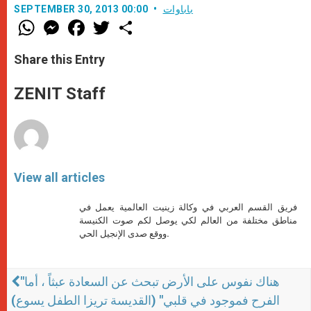
باباوات
SEPTEMBER 30, 2013 00:00
W
M
F
T
S
h
e
a
w
h
a
s
c
i
a
t
s
e
t
r
Share this Entry
s
e
b
t
e
A
n
o
e
p
g
o
r
ZENIT Staff
p
e
k
r
View all articles
فريق القسم العربي في وكالة زينيت العالمية يعمل في
مناطق مختلفة من العالم لكي يوصل لكم صوت الكنيسة
ووقع صدى الإنجيل الحي.
"هناك نفوس على الأرض تبحث عن السعادة عبثاً ، أما
الفرح فموجود في قلبي" (القديسة تريزا الطفل يسوع)