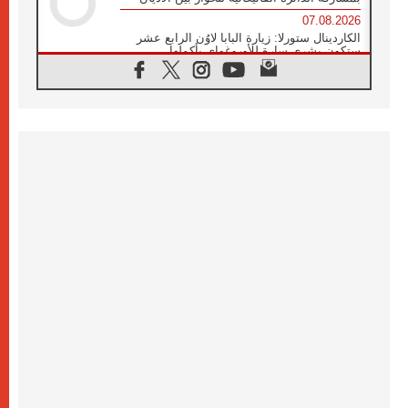
07.08.2026
الكاردينال ستورلا: زيارة البابا لاوُن الرابع عشر
ستكون بشرى سارة للأوروغواي بأكملها
07.08.2026
الفاتيكان يعلن برنامج الزيارة الرسولية للبابا لاوُن
الرابع عشر إلى فرنسا
07.08.2026
في الذكرى الـ ٨١ لحادثة هيروشيما الكنيسة في
اليابان تنظم ١٠ أيام للصلاة على نية السلام
07.08.2026
الكنيسة في الأوروغواي: زيارة البابا ستعزز
الإيمان والرجاء
06.08.2026
الاجتماع الشهري للمطارنة الموارنة
06.08.2026
الكاردينال روسي: زيارة البابا لاوُن إلى الأرجنتين
هي تكريم للبابا فرنسيس
06.08.2026
زيارة البابا إلى البيرو ستكون زمن نعمة ومصالحة
ورجاء