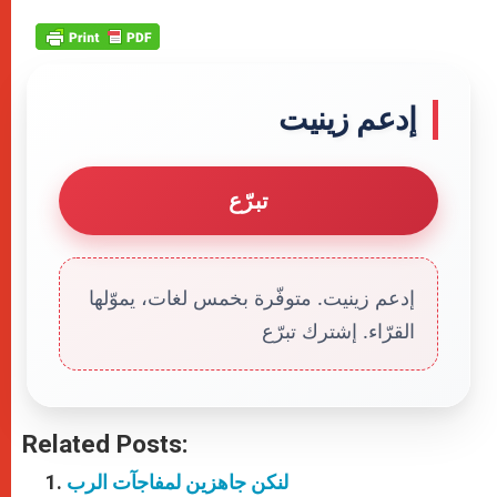
إدعم زينيت
تبرّع
إدعم زينيت. متوفّرة بخمس لغات، يموّلها
القرّاء. إشترك تبرّع
Related Posts:
لنكن جاهزين لمفاجآت الرب