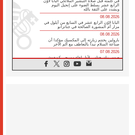
في كلمته قبل صلاة التبشير الملائكي البابا لاوُن
الرابع عشر يسلط الضوء على إنجيل اليوم
ويشدد على الثقة بالله
08.08.2026
البابا لاوُن الرابع عشر في السابع من أيلول في
مزار أم المشورة الصالحة في جناتزانو
08.08.2026
بارولين يختتم زيارته إلى المكسيك مؤكدا أن
صناعة السلام تبدأ بالتعاطف مع ألم الآخر
07.08.2026
صدور بيان ختامي لأول لقاء مسيحي كونفوشي
بمشاركة الدائرة الفاتيكانية للحوار بين الأديان
07.08.2026
الكاردينال ستورلا: زيارة البابا لاوُن الرابع عشر
ستكون بشرى سارة للأوروغواي بأكملها
07.08.2026
الفاتيكان يعلن برنامج الزيارة الرسولية للبابا لاوُن
الرابع عشر إلى فرنسا
07.08.2026
في الذكرى الـ ٨١ لحادثة هيروشيما الكنيسة في
اليابان تنظم ١٠ أيام للصلاة على نية السلام
07.08.2026
الكنيسة في الأوروغواي: زيارة البابا ستعزز
الإيمان والرجاء