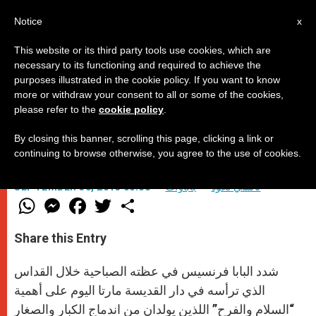
AR
Notice
x
This website or its third party tools use cookies, which are
necessary to its functioning and required to achieve the
purposes illustrated in the cookie policy. If you want to know
"السلام والفرح" من ركائز الكنيسة
more or withdraw your consent to all or some of the cookies,
please refer to the
cookie policy
.
By closing this banner, scrolling this page, clicking a link or
بحسب عظة البابا
continuing to browse otherwise, you agree to the use of cookies.
نانسي لحود
باباوات
SEPTEMBER 30, 2013 00:00
W
M
F
T
S
h
e
a
w
h
a
s
c
i
a
t
s
e
t
r
Share this Entry
s
e
b
t
e
A
n
o
e
p
g
o
r
شدد البابا فرنسيس في عظته الصباحية خلال القداس
p
e
k
r
الذي ترأسه في دار القديسة مارتا اليوم على أهمية
“السلام والفرح” اللذين يولدان من اندماج الكبار والصغار