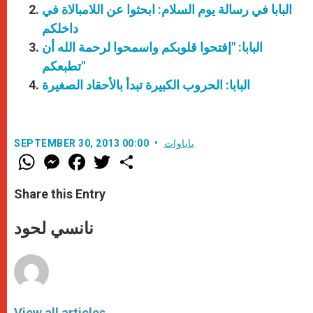
البابا في رسالة يوم السلام: ابحثوا عن اللامبالاة في
داخلكم
البابا: "إفتحوا قلوبكم واسمحوا لرحمة الله أن
تطبعكم"
البابا: الحروب الكبيرة تبدأ بالأحقاد الصغيرة
باباوات
SEPTEMBER 30, 2013 00:00
W
M
F
T
S
h
e
a
w
h
a
s
c
i
a
t
s
e
t
r
Share this Entry
s
e
b
t
e
A
n
o
e
p
g
o
r
نانسي لحود
p
e
k
r
View all articles