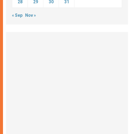
28
29
30
31
« Sep
Nov »