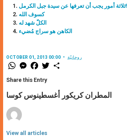
ثلاثة أمور يجب أن تعرفها عن سيدة جبل الكرمل!
كسوف الله
الكلّ شهد له
الكاهن هو سراج مُضيء
روحانيّة
OCTOBER 01, 2013 00:00
W
M
F
T
S
h
e
a
w
h
a
s
c
i
a
t
s
e
t
r
Share this Entry
s
e
b
t
e
A
n
o
e
p
g
o
r
المطران كريكور أغسطينوس كوسا
p
e
k
r
View all articles