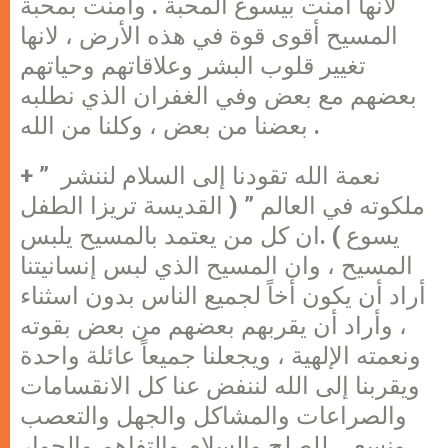
لأنها آمنت بيسوع المحبة . وآمنت بمحبة
المسيح أقوى قوة في هذه الأرض ، لانها
تغيير قلوب البشر وعلاقاتهم وحياتهم
بعضهم مع بعض وفي الغفران الذي نطلبه
بعضنا من بعض ، وكلنا من الله .
+ ” نعمة الله تقودنا إلى السلام لننشر
ملكوته في العالم ” ( القديسة تريزا الطفل
يسوع ) .ان كل من يعتمد بالمسيح يلبس
المسيح ، وان المسيح الذي لبس إنسانيتنا
أراد أن يكون أخاً لجميع الناس بدون اسثناء
، وأراد أن يقربهم بعضهم من بعض بقوته
ونعمته الإلهية ، ويجعلنا جميعاً عائلة واحدة
ويقربنا إلى الله لننفض عنا كل الانقسامات
والصراعات والمشاكل والجهل والتعصب
ونسعى للصلح والسلام والتفاهم والحوار