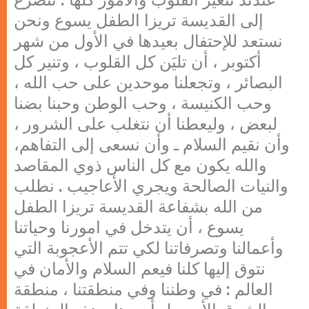
عندئذ تتغيَر القلوب والامور كلها . نتضرع
إلى القديسة تريزا الطفل يسوع ونحن
نستعد للإحتفال بعيدها في الأول من شهر
أكتوبر ، أن تليَن كل القلوب ، وتنير كل
البصائر ، وتجعلنا موحدين على حب الله ،
وحب الكنيسة ، وحب الوطن وحبنا بضنا
لبعض ، وليعطنا أن نتغلب على الشرور ،
وأن نقيم السلام ـ وأن نسعى إلى التفاهم،
والله يكون مع كل الناس ذوي المقاصد
والنيات الصالحة ويجري الأعاجيب . نطلب
من الله بشفاعة القديسة تريزا الطفل
يسوع ، أن يتدخل في امورنا وحياتنا
وأعمالنا وتصرفاتنا لكي تتم الأعجوبة التي
نتوق إليها كلنا فيعم السلام والأمان في
العالم : في وطننا وفي منطقتنا ، منطقة