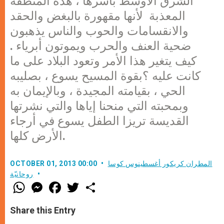
الشرق الأوسط بأسرها ، هذه المنطقة
المعذبة لأنها مقهورة بالبغض والحقد
والانقسامات والحوب والناس يذهبون
ضحية العنف والحرب ويموتون أبرياء .
كيف يتغير هذا الأمر وتعود البلاد على ما
كانت عليه ؟بقوة المسيح يسوع ، بصليبه
الحي ، بقيامته المجيدة ، وبالإيمان به
وبمحبته التي منحنا إياها والتي نشرتها
القديسة تريزا الطفل يسوع في أرجاء
الأرض كلها.
المطران كريكور أغسطينوس كوسا
OCTOBER 01, 2013 00:00
روحانيّة
W
M
F
T
S
h
e
a
w
h
a
s
c
i
a
t
s
e
t
r
Share this Entry
s
e
b
t
e
A
n
o
e