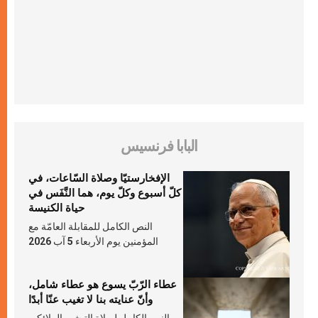
البابا فرنسيس
الإفخارستيّا وصلاة السّاعات، في
كلّ أسبوع وكلّ يوم، هما النَّفَس في
حياة الكنيسة
النص الكامل للمقابلة العامّة مع
المؤمنين يوم الأربعاء 5 آب 2026
عطاء الرّبّ يسوع هو عطاء شامل،
وأنّ عنايته بنا لا تغيب عنّا أبدًا