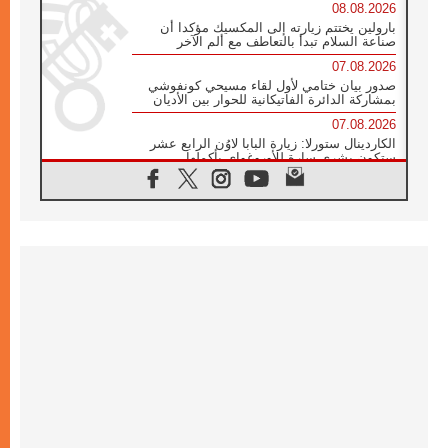
08.08.2026
بارولين يختتم زيارته إلى المكسيك مؤكدا أن
صناعة السلام تبدأ بالتعاطف مع ألم الآخر
07.08.2026
صدور بيان ختامي لأول لقاء مسيحي كونفوشي
بمشاركة الدائرة الفاتيكانية للحوار بين الأديان
07.08.2026
الكاردينال ستورلا: زيارة البابا لاوُن الرابع عشر
ستكون بشرى سارة للأوروغواي بأكملها
07.08.2026
الفاتيكان يعلن برنامج الزيارة الرسولية للبابا لاوُن
الرابع عشر إلى فرنسا
07.08.2026
في الذكرى الـ ٨١ لحادثة هيروشيما الكنيسة في
اليابان تنظم ١٠ أيام للصلاة على نية السلام
07.08.2026
الكنيسة في الأوروغواي: زيارة البابا ستعزز
الإيمان والرجاء
06.08.2026
الاجتماع الشهري للمطارنة الموارنة
06.08.2026
الكاردينال روسي: زيارة البابا لاوُن إلى الأرجنتين
هي تكريم للبابا فرنسيس