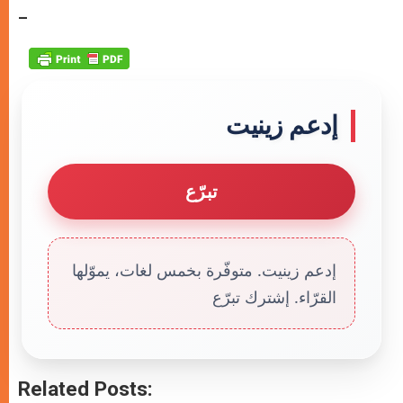
p
g
o
r
–
p
e
k
r
إدعم زينيت
تبرّع
إدعم زينيت. متوفّرة بخمس لغات، يموّلها
القرّاء. إشترك تبرّع
Related Posts: