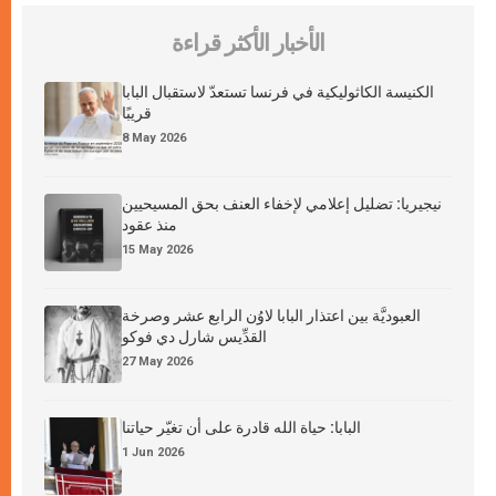
الأخبار الأكثر قراءة
الكنيسة الكاثوليكية في فرنسا تستعدّ لاستقبال البابا
قريبًا
8 May 2026
نيجيريا: تضليل إعلامي لإخفاء العنف بحق المسيحيين
منذ عقود
15 May 2026
العبوديَّة بين اعتذار البابا لاوُن الرابع عشر وصرخة
القدِّيس شارل دي فوكو
27 May 2026
البابا: حياة الله قادرة على أن تغيّر حياتنا
1 Jun 2026