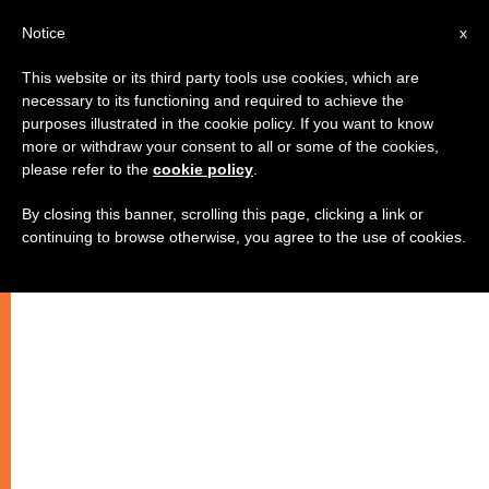
AR
Notice
x
This website or its third party tools use cookies, which are
necessary to its functioning and required to achieve the
purposes illustrated in the cookie policy. If you want to know
تأجيل اللقاء مع رئيس الوزراء
more or withdraw your consent to all or some of the cookies,
please refer to the
cookie policy
.
الإسرائيلي
By closing this banner, scrolling this page, clicking a link or
continuing to browse otherwise, you agree to the use of cookies.
بسبب الوقت اللازم للتحضير