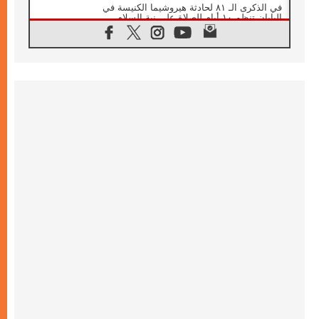
في الذكرى الـ ٨١ لحادثة هيروشيما الكنيسة في
اليابان تنظم ١٠ أيام للصلاة على نية السلام
07.08.2026
الكنيسة في الأوروغواي: زيارة البابا ستعزز
الإيمان والرجاء
06.08.2026
الاجتماع الشهري للمطارنة الموارنة
06.08.2026
الكاردينال روسي: زيارة البابا لاوُن إلى الأرجنتين
هي تكريم للبابا فرنسيس
06.08.2026
زيارة البابا إلى البيرو ستكون زمن نعمة ومصالحة
ورجاء
06.08.2026
الكاردينال بارولين في المكسيك: علينا أن نكون
حاضرين إلى جانب المهمشين والمهاجرين
والأجانب
06.08.2026
البابا لاوُن الرابع عشر للشباب في أسيزي:
"أوروبا والعالم يبحثان اليوم عن قديسين جُدد
فيكم"