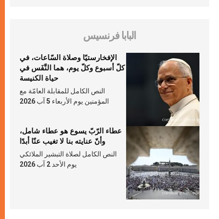
البابا فرنسيس
الإفخارستيّا وصلاة السّاعات، في
كلّ أسبوع وكلّ يوم، هما النَّفَس في
حياة الكنيسة
النص الكامل للمقابلة العامّة مع
المؤمنين يوم الأربعاء 5 آب 2026
عطاء الرّبّ يسوع هو عطاء شامل،
وأنّ عنايته بنا لا تغيب عنّا أبدًا
النص الكامل لصلاة التبشير الملائكي
يوم الأحد 2 آب 2026