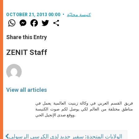
كنيسة محليّة
OCTOBER 21, 2013 00:00
W
M
F
T
S
h
e
a
w
h
a
s
c
i
a
t
s
e
t
r
Share this Entry
s
e
b
t
e
A
n
o
e
p
g
o
r
ZENIT Staff
p
e
k
r
View all articles
فريق القسم العربي في وكالة زينيت العالمية يعمل في
مناطق مختلفة من العالم لكي يوصل لكم صوت الكنيسة
ووقع صدى الإنجيل الحي.
الولايات المتحدة: سفير جديد لدى الكرسي الرسولي