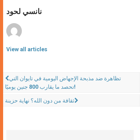
A
n
o
e
p
g
o
r
نانسي لحود
p
e
k
r
View all articles
تظاهرة ضد مذبحة الإجهاض اليومية في تايوان التي
تحصد ما يقارب 800 جنين يوميًا!
ثقافة من دون الله؟ نهاية حزينة