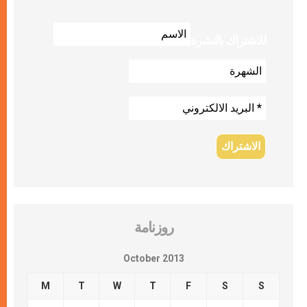
للاشتراك بالنشرة
روزنامة
October 2013
M
T
W
T
F
S
S