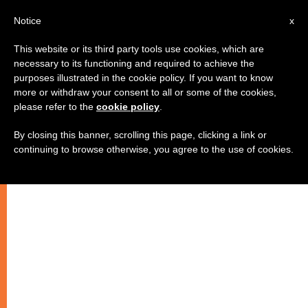
AR
Notice
x
This website or its third party tools use cookies, which are
necessary to its functioning and required to achieve the
purposes illustrated in the cookie policy. If you want to know
الصوم مفتاح…الإفراج عن المطرانين
more or withdraw your consent to all or some of the cookies,
please refer to the
cookie policy
.
By closing this banner, scrolling this page, clicking a link or
دعوة من الكنيسة السريانية الكاثوليكية
continuing to browse otherwise, you agree to the use of cookies.