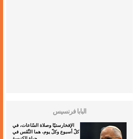
البابا فرنسيس
الإفخارستيّا وصلاة السّاعات، في
كلّ أسبوع وكلّ يوم، هما النَّفَس في
حياة الكنيسة