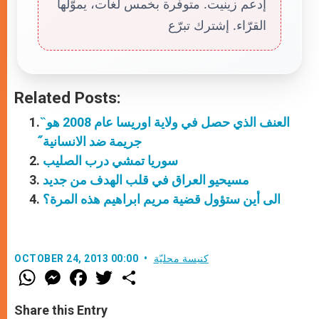
إدعم زينيت. متوفّرة بخمس لغات، يموّلها
القرّاء. إشترك تبرّع
Related Posts:
العنف الذي حصل في ولاية اوريسا عام 2008 هو ̏
جريمة ضد الانسانية̋
سوريا تمشي درب الصليب
مسيحيو العراق في قلب الهدف من جديد
الى أين ستؤول قضية مريم ابراهيم هذه المرة؟
كنيسة محليّة
OCTOBER 24, 2013 00:00
W
M
F
T
S
h
e
a
w
h
a
s
c
i
a
t
s
e
t
r
Share this Entry
s
e
b
t
e