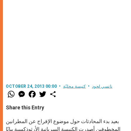
نانسي لحود
كنيسة محليّة
OCTOBER 24, 2013 00:00
W
M
F
T
S
h
e
a
w
h
a
s
c
i
a
t
s
e
t
r
Share this Entry
s
e
b
t
e
A
n
o
e
p
g
o
r
بعيد بدء المحادثات حول موضوع الإفراج عن المطرانين
p
e
k
r
المخطوفين أصدرت الكنيسة السريانية الأرثوذكسية بيانًا