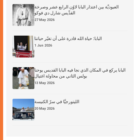
العبوديَّة بين اعتذار البابا لاوُن الرابع عشر وصرخة
القدِّيس شارل دي فوكو
27 May 2026
البابا: حياة الله قادرة على أن تغيّر حياتنا
1 Jun 2026
البابا يركع في المكان الذي نجا فيه البابا القديس يوحنا
بولس الثاني من محاولة اغتيال
13 May 2026
الليتورجيَّا في سرّ الكنيسة
20 May 2026