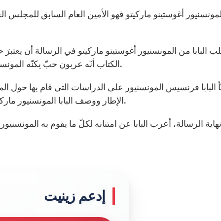
المونسنيور أغوستينو ماركيتو فهو الأمين العام السابق للمجلس 
ب البابا من المونسنيور أغوستينو ماركيتو في الرسالة أن يعتبر
الكتاب أنّه عربون حبّ يكنّه المونسنيور أغوستينو ماركيتو للكنيسة وهو حبّ أمين وشعريّ.
ّأ البابا فرنسيس المونسنيور على الدراسات التي قام بها حول الم
الإطار ووصف البابا المونسنيور ماركيتو أنّه أفضل من قام بتفسير المجمع الفاتيكاني الثاني.
اية الرسالة، أعرب البابا عن امتنانه لكلّ ما يقوم به المونسني
إدعم زينيت