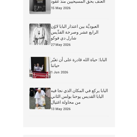
العنف بحق المسيحيين منذ عقود
15 May 2026
العبوديَّة بين اعتذار البابا لاوُن
الرابع عشر وصرخة القدِّيس
شارل دي فوكو
27 May 2026
البابا: حياة الله قادرة على أن تغيّر
حياتنا
1 Jun 2026
البابا يركع في المكان الذي نجا فيه
البابا القديس يوحنا بولس الثاني
من محاولة اغتيال
13 May 2026