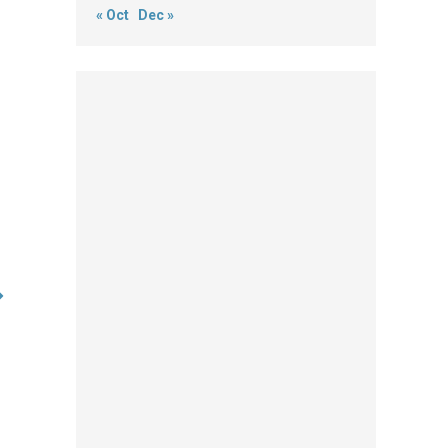
« Oct
Dec »