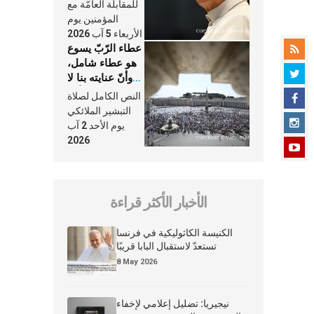
النَّفَس في حياة
للمقابلة العامّة مع
الكنيسة
المؤمنين يوم
الأربعاء 5 آب 2026
عطاء الرّبّ يسوع
هو عطاء شامل،
وأنّ عنايته بنا لا
تغيب عنّا أبدًا
النص الكامل لصلاة
التبشير الملائكي
يوم الأحد 2 آب
2026
الأخبار الأكثر قراءة
الكنيسة الكاثوليكية في فرنسا
تستعدّ لاستقبال البابا قريبًا
8 May 2026
نيجيريا: تضليل إعلامي لإخفاء