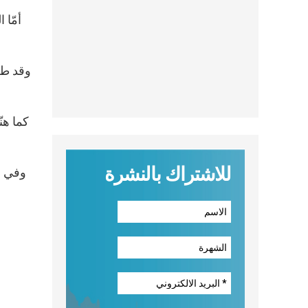
أمّا 
وقد طل
كما هن
للاشتراك بالنشرة
وفي نه