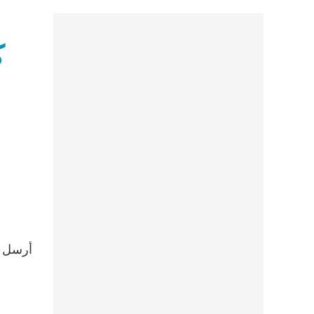
ك
أرسل ال