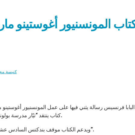
تاب المونسنيور أغوستينو مار
كنيسة محل
بابا فرنسيس رسالة يثني فيها على عمل المونسنيور أغوستينو ما
كتاب ينتقد “تيّار مدرسة بولونيا” الذي يعتبر أنّ المجمع هو تأويل الانقطاع والانشقاق.
ويدعم الكتاب موقف بندكتس السادس عشر حول أنّ المجمع الفاتيكاني يمثّل “تأويل الاستمراريّة”.