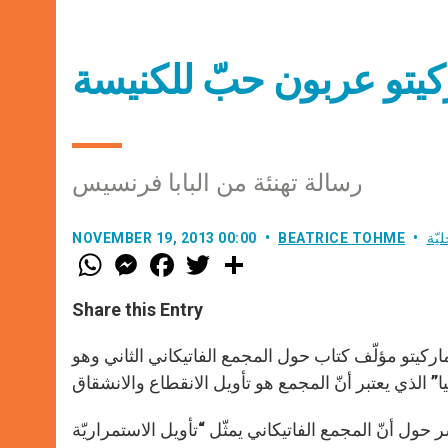
كيتو عربون حبّ للكنيسة
رسالة تهنئة من البابا فرنسيس
يّة
BEATRICE TOHME
NOVEMBER 19, 2013 00:00
W
M
F
T
S
h
e
a
w
h
a
s
c
i
a
t
s
e
t
r
Share this Entry
s
e
b
t
e
A
n
o
e
p
g
o
r
ركيتو مؤلّف كتاب حول المجمع الفاتيكاني الثاني وهو
p
e
k
r