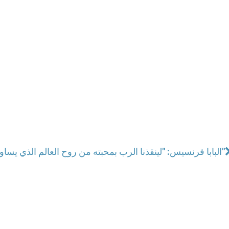
البابا فرنسيس: "لينقذنا الرب بمحبته من روح العالم الذي يساوم على كل شيء"