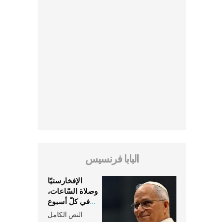
البابا فرنسيس
الإفخارستيّا
وصلاة السّاعات،
في كلّ أسبوع
وكلّ يوم، هما
النص الكامل