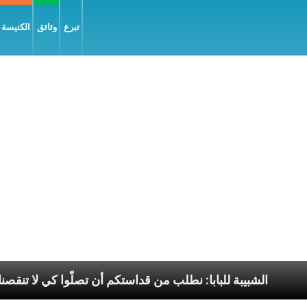
تبرع
وثائق
الكنيسة و
ل السّلام
الشبيبة للبابا: نطلب من قداستكم أن تصلّوا ك