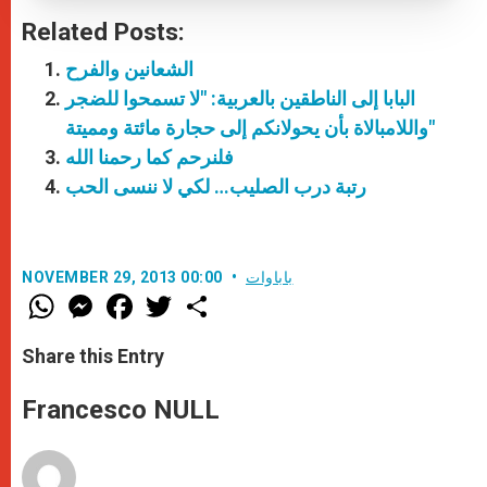
Related Posts:
الشعانين والفرح
البابا إلى الناطقين بالعربية: "لا تسمحوا للضجر
واللامبالاة بأن يحولانكم إلى حجارة مائتة ومميتة"
فلنرحم كما رحمنا الله
رتبة درب الصليب… لكي لا ننسى الحب
باباوات
NOVEMBER 29, 2013 00:00
W
M
F
T
S
h
e
a
w
h
a
s
c
i
a
t
s
e
t
r
Share this Entry
s
e
b
t
e
A
n
o
e
p
g
o
r
Francesco NULL
p
e
k
r