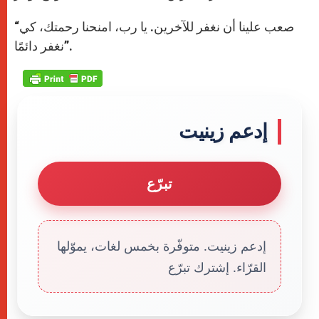
“صعب علينا أن نغفر للآخرين. يا رب، امنحنا رحمتك، كي
نغفر دائمًا”.
إدعم زينيت
تبرّع
إدعم زينيت. متوفّرة بخمس لغات، يموّلها
القرّاء. إشترك تبرّع