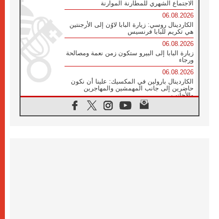
الاجتماع الشهري للمطارنة الموارنة
06.08.2026
الكاردينال روسي: زيارة البابا لاوُن إلى الأرجنتين
هي تكريم للبابا فرنسيس
06.08.2026
زيارة البابا إلى البيرو ستكون زمن نعمة ومصالحة
ورجاء
06.08.2026
الكاردينال بارولين في المكسيك: علينا أن نكون
حاضرين إلى جانب المهمشين والمهاجرين
والأجانب
06.08.2026
البابا لاوُن الرابع عشر للشباب في أسيزي:
"أوروبا والعالم يبحثان اليوم عن قديسين جُدد
فيكم"
06.08.2026
البابا في أسيزي يتحدث إلى الشباب المشاركين
في لقاء الشباب الفرنسيسكاني
06.08.2026
البابا لاوُن الرابع عشر يبرق معزيا بوفاة
الكاردينال جوليو دوارتي لانغا
05.08.2026
في مقابلته العامة مع المؤمنين البابا لاوُن الرابع
عشر يواصل الحديث عن الدستور في الليتورجيا