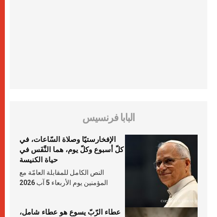
البابا فرنسيس
الإفخارستيّا وصلاة السّاعات، في
كلّ أسبوع وكلّ يوم، هما النَّفَس في
حياة الكنيسة
النص الكامل للمقابلة العامّة مع
المؤمنين يوم الأربعاء 5 آب 2026
عطاء الرّبّ يسوع هو عطاء شامل،