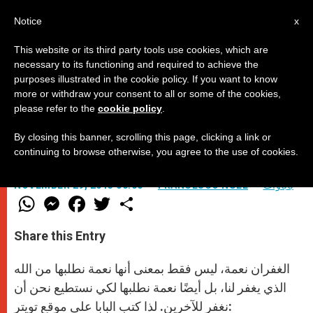
AR
Notice
x
This website or its third party tools use cookies, which are
necessary to its functioning and required to achieve the
purposes illustrated in the cookie policy. If you want to know
نعمة الغفران
more or withdraw your consent to all or some of the cookies,
please refer to the
cookie policy
.
By closing this banner, scrolling this page, clicking a link or
تغريدة البابا على موقع تويتر
continuing to browse otherwise, you agree to the use of cookies.
باباوات
FRANCESCO NULL
NOVEMBER 29, 2013 00:00
W
M
F
T
S
h
e
a
w
h
a
s
c
i
a
t
s
e
t
r
Share this Entry
s
e
b
t
e
A
n
o
e
p
g
o
r
الغفران نعمة، ليس فقط بمعنى أنها نعمة نطلبها من الله
p
e
k
r
الذي يغفر لنا، بل أيضًا نعمة نطلبها لكي نستطيع نحن أن
نغفر للآخرين. لذا كتب البابا على موقع تويتر: