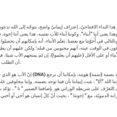
ر هذا النداء الافتتاحيّ، إعتراف إيمانيّ واضح. نتوجّه إلى الله ندعوه
هذا يعني أننا “أبناء”. وكوننا أبناء للأب نفسه، هذا يعني أننا إخوة. ف
بالتالي في أُخوّتِنا مع بعضنا. يَعلَم الأبناء، أنه بإمكانهم أن يحص
ون في الوقت عينه، أنهم محبوبين من قبله؛ ولكن عليهم أن يط
أبناء أو على الأقل (عليهم أن يعلموا)، إن لم يمنحهم الأب شيئا، 
أن الطلب ملائما لهم، أو إنه لم يحين الوقت المناسب ليمنحه لهم.
إنّ الآب هو الذي خلقنا. يجري
ابة الدمويّة، مع ” إخوتنا ” ، بحيث أنّ كلّ إنسان هو أخي أو أختي