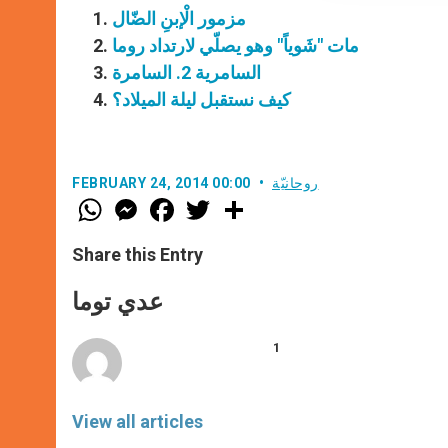
مزمور الْإبنِ الضّال
مات "شَوياً" وهو يصلّي لارتداد روما
السامرية 2. السامرة
كيف نستقبل ليلة الميلاد؟
روحانيّة
FEBRUARY 24, 2014 00:00
W
M
F
T
S
h
e
a
w
h
a
s
c
i
a
t
s
e
t
r
Share this Entry
s
e
b
t
e
A
n
o
e
p
g
o
r
عدي توما
p
e
k
r
1
View all articles