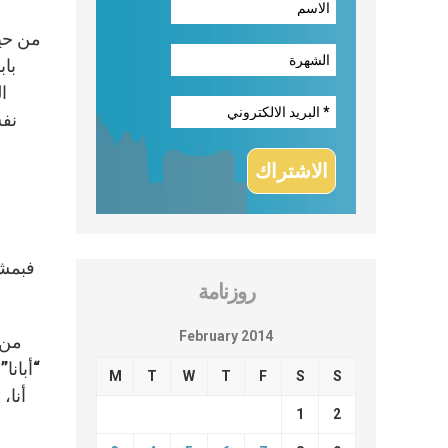
باب
نفس
فبمشا
روزنامة
February 2014
من و
“أبانا
M
T
W
T
F
S
S
أنا،
1
2