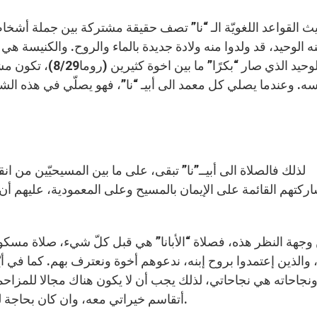
نه الوحيد، قد ولدوا منه ولادة جديدة بالماء والروح. والكنيسة هي 
الوحيد الذي صار “بك
ه. وعندما يصلي كل معمد الى أبيـ “نا”، فهو يصلّي في هذه ال
ركتهم القائمة على الإيمان بالمسيح وعلى المعمودية، عليهم أن
جهة النظر هذه، فصلاة “الأبانا” هي قبل كلّ شيء، صلاة مسكونيّة،
”، والذين إعتمدوا بروح إبنه، ندعوهم أخوة ونعترف بهم. كما في
 ونجاحاته هي نجاحاتي، لذلك يجب أن لا يكون هناك مجالا للمزاحمة و
أتقاسم خيراتي معه، وان كان بحاجة لمساعدة، فأنا مستعد لمساعدته، فلا يمكنني أن أهمله.