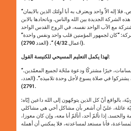
“من حيث القواعد اللغويّة الـ “نا” تصف حقيقة مشتركة بين جملة أشخاص. فلا إله الاّ واحد ويعترف به أبا أولئك الذين بالايمان
هذه الشركة الجديدة بين الله والناس. وباتحادها بالابن
رًا” ما بين اخوة كثيرين (روما8/29)، تكون مشتركة مع الآب الواحد نفسه، في الروح القدس الواحد
شركة: “كان لجمهور المؤمنين قلب واحد ونفس واحدة”
(اعمال 4/32) “. (العدد 2790).
لهذا يكمل التعليم المسيحي للكنيسة القول:
“لذلك فالصلاة الى أبيــ”نا” تبقى، على ما بين المسيحيّين من انقسامات، خيرًا مشتركًا ودعوة ملحّة لجميع المعمّدين.
 يشتركوا في صلاة يسوع لأجل وحدة تلاميذه”. (العدد،
2791).
 بالواقع أنّ كل الذين يتوجّهون إلى الله داعين إيّاه:
 أيّة عائلة، عليّ أن أشعر بأن مشاكل أخي هي مشاكلي
الحسد. إذا تألمّ أحد، أتألمّ أنا معه، وإن كان معوزا،