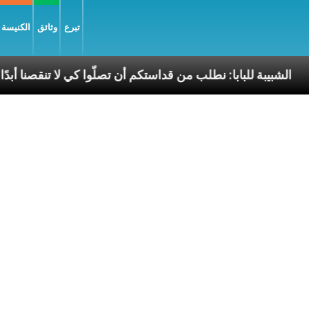
تبرع
وثائق
الكنيسة و
سّلام
الشبيبة للبابا: نطلب من قداستكم أن تصلّوا كي لا