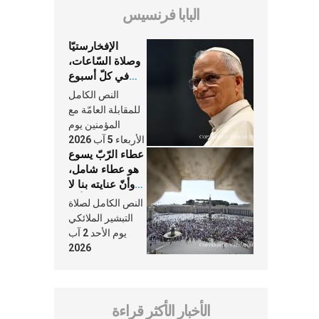
البابا فرنسيس
الإفخارستيّا
وصلاة السّاعات،
في كلّ أسبوع
وكلّ يوم، هما
النص الكامل
النَّفَس في حياة
للمقابلة العامّة مع
الكنيسة
المؤمنين يوم
الأربعاء 5 آب 2026
عطاء الرّبّ يسوع
هو عطاء شامل،
وأنّ عنايته بنا لا
تغيب عنّا أبدًا
النص الكامل لصلاة
التبشير الملائكي
يوم الأحد 2 آب
2026
الأخبار الأكثر قراءة