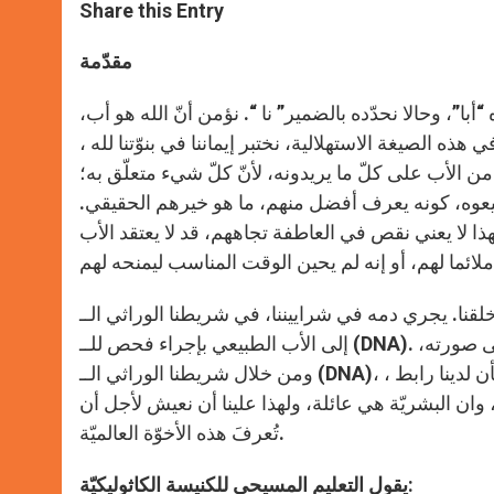
t
s
e
t
r
Share this Entry
s
e
b
t
e
A
n
o
e
p
g
o
r
مقدّمة
p
e
k
r
 “أبا”، وحالا نحدّده بالضمير” نا “. نؤمن أنّ الله هو أب،
ي هذه الصيغة الاستهلالية، نختبر إيماننا في بنوّتنا لله ،
لوا من الأب على كلّ ما يريدونه، لأنّ كلّ شيء متعلّق به؛
يعوه، كونه يعرف أفضل منهم، ما هو خيرهم الحقيقي.
فهذا لا يعني نقص في العاطفة تجاههم، قد لا يعتقد الأب
 دمه في شراييننا، في شريطنا الوراثي الــ (DNA) يوجد بصمة (سمة) هويته. بإمكاننا أن نرجع
إلى الأب الطبيعي بإجراء فحص للــ (DNA). بدعوتنا الله “أبًا” ، نثبت إيماننا بأن فينا توجد بصمته، وإننا مخلوقين على صورته،
ومن خلال شريطنا الوراثي الــ (DNA)، بالإمكان التَعرّف على شريطه الوراثي هو. بإضافتنا الضمير ” نا ” ، نؤكد بأن لدينا رابط ،
، وان البشريّة هي عائلة، ولهذا علينا أن نعيش لأجل أن
تُعرفَ هذه الأخوّة العالميّة.
يقول التعليم المسيحي للكنيسة الكاثوليكيّة: