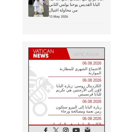
البابا القديس يوحنا بولس الثاني
من محاولة اغتيال
13 May 2026
06.08.2026
الاجتماع الشهري للمطارنة
الموارنة
06.08.2026
الكاردينال روسي: زيارة البابا
لاوُن إلى الأرجنتين هي تكريم
للبابا فرنسيس
06.08.2026
زيارة البابا إلى البيرو ستكون
زمن نعمة ومصالحة ورجاء
06.08.2026
الكاردينال بارولين في المكسيك:
علينا أن نكون حاضرين إلى جانب