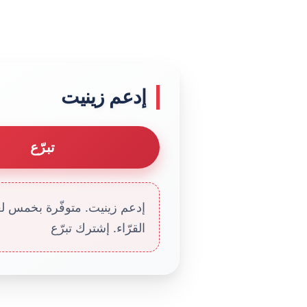
إدعم زينيت
تبرّع
إدعم زينيت. متوفّرة بخمس لغا
القرّاء. إشترك تبرّع