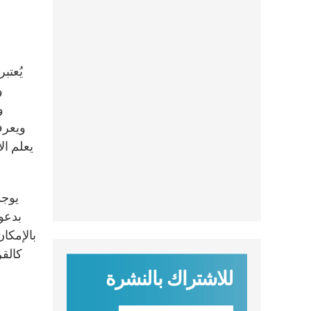
يُعتب
و
و
ويعرف
يعلم ال
كالقر
للاشتراك بالنشرة