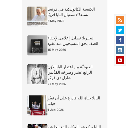
الكنيسة الكاثوليكية في فرنسا
تستعدّ لاستقبال البابا قريبًا
8 May 2026
نيجيريا: تضليل إعلامي لإخفاء
العنف بحق المسيحيين منذ عقود
15 May 2026
العبوديَّة بين اعتذار البابا لاوُن
الرابع عشر وصرخة القدِّيس
شارل دي فوكو
27 May 2026
البابا: حياة الله قادرة على أن تغيّر
حياتنا
1 Jun 2026
البابا يركع في المكان الذي نجا فيه