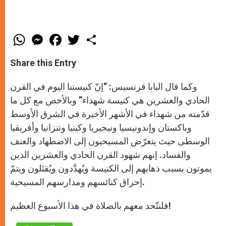
W
M
F
T
S
h
e
a
w
h
a
s
c
i
a
t
s
e
t
r
Share this Entry
s
e
b
t
e
A
n
o
e
p
g
o
r
وكما قال البابا فرنسيس: “إنّ كنيستنا اليوم في القرن
p
e
k
r
الحادي والعشرين هي كنيسة شهداء” وبالأخص مع كل ما
قدّمته من شهداء في الأشهر الأخيرة في الشرق الأوسط
وباكستان وإندونيسيا ونيجيريا وكينيا وتنزانيا وأفريقيا
الوسطى حيث يتعرّض المسيحيون إلى الاضطهاد والعنف
والفساد. إنهم شهود القرن الحادي والعشرين الذين
يموتون بسبب ذهابهم إلى الكنيسة ويُهدَّدون ويُقتَلون ويتمّ
إحراق كنائسهم ومدارسهم المسيحية.
فلنتّحد معهم بالصلاة في هذا الأسبوع العظيم!