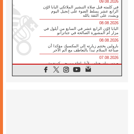
09.08.2026
في كلمته قبل صلاة التبشير الملائكي البابا لاوُن
الرابع عشر يسلط الضوء على إنجيل اليوم
ويشدد على الثقة بالله
08.08.2026
البابا لاوُن الرابع عشر في السابع من أيلول في
مزار أم المشورة الصالحة في جناتزانو
08.08.2026
بارولين يختتم زيارته إلى المكسيك مؤكدا أن
صناعة السلام تبدأ بالتعاطف مع ألم الآخر
07.08.2026
صدور بيان ختامي لأول لقاء مسيحي كونفوشي
بمشاركة الدائرة الفاتيكانية للحوار بين الأديان
07.08.2026
الكاردينال ستورلا: زيارة البابا لاوُن الرابع عشر
ستكون بشرى سارة للأوروغواي بأكملها
07.08.2026
الفاتيكان يعلن برنامج الزيارة الرسولية للبابا لاوُن
الرابع عشر إلى فرنسا
07.08.2026
في الذكرى الـ ٨١ لحادثة هيروشيما الكنيسة في
اليابان تنظم ١٠ أيام للصلاة على نية السلام
07.08.2026
الكنيسة في الأوروغواي: زيارة البابا ستعزز