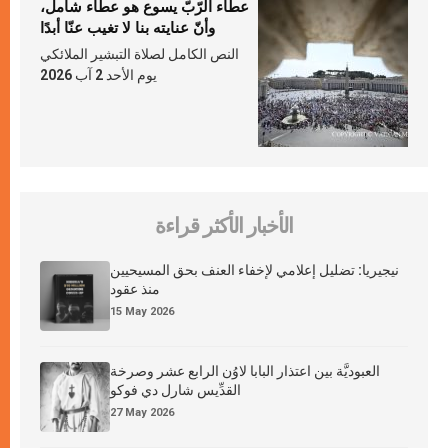
عطاء الرّبّ يسوع هو عطاء شامل،
وأنّ عنايته بنا لا تغيب عنّا أبدًا
النص الكامل لصلاة التبشير الملائكي
يوم الأحد 2 آب 2026
الأخبار الأكثر قراءة
نيجيريا: تضليل إعلامي لإخفاء العنف بحق المسيحيين
منذ عقود
15 May 2026
العبوديَّة بين اعتذار البابا لاوُن الرابع عشر وصرخة
القدِّيس شارل دي فوكو
27 May 2026