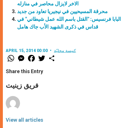
الاخر لايزال محاصر في منازله
محرقة المسيحيين في نيجيريا تعاود من جديد
البابا فرنسيس: "القتل باسم الله عمل شيطاني" في
قداس في ذكرى الشهيد الأب جاك هامل
كنيسة محليّة
APRIL 15, 2014 00:00
W
M
F
T
S
h
e
a
w
h
a
s
c
i
a
t
s
e
t
r
Share this Entry
s
e
b
t
e
A
n
o
e
p
g
o
r
فريق زينيت
p
e
k
r
View all articles