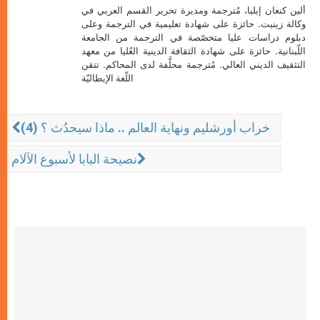
ألين كنعان إيليا، مُترجمة ومديرة تحرير القسم العربي في
وكالة زينيت. حائزة على شهادة تعليمية في الترجمة وعلى
دبلوم دراسات عليا متخصّصة في الترجمة من الجامعة
اللّبنانية. حائزة على شهادة الثقافة الدينية العُليا من معهد
التثقيف الديني العالي. مُترجمة محلَّفة لدى المحاكم. تتقن
اللّغة الإيطاليّة
خراب أورشليم ونهاية العالم .. ماذا سيحدُث ؟ (4)
نصيحة البابا لأسبوع الآلام