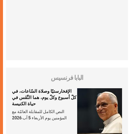
البابا فرنسيس
الإفخارستيّا وصلاة السّاعات، في
كلّ أسبوع وكلّ يوم، هما النَّفَس في
حياة الكنيسة
النص الكامل للمقابلة العامّة مع
المؤمنين يوم الأربعاء 5 آب 2026