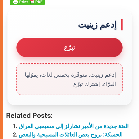
إدعم زينيت
تبرّع
إدعم زينيت. متوفّرة بخمس لغات، يموّلها
القرّاء. إشترك تبرّع
Related Posts:
لفتة جديدة من الأمير تشارلز إلى مسيحيي العراق!
الحسكة: نزوح بعض العائلات المسيحية والبعض