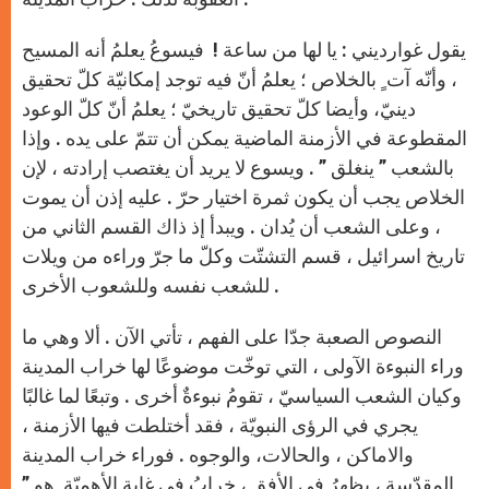
يقول غوارديني : يا لها من ساعة ! فيسوعُ يعلمُ أنه المسيح
، وأنّه آت ٍ بالخلاص ؛ يعلمُ أنّ فيه توجد إمكانيّة كلّ تحقيق
دينيّ، وأيضا كلّ تحقيق تاريخيّ ؛ يعلمُ أنّ كلّ الوعود
المقطوعة في الأزمنة الماضية يمكن أن تتمّ على يده . وإذا
بالشعب ” ينغلق ” . ويسوع لا يريد أن يغتصب إرادته ، لإن
الخلاص يجب أن يكون ثمرة اختيار حرّ . عليه إذن أن يموت
، وعلى الشعب أن يُدان . ويبدأ إذ ذاك القسم الثاني من
تاريخ اسرائيل ، قسم التشتّت وكلّ ما جرّ وراءه من ويلات
للشعب نفسه وللشعوب الأخرى .
النصوص الصعبة جدّا على الفهم ، تأتي الآن . ألا وهي ما
وراء النبوءة الآولى ، التي توخّت موضوعًا لها خراب المدينة
وكيان الشعب السياسيّ ، تقومُ نبوءةٌ أخرى . وتبعًا لما غالبًا
يجري في الرؤى النبويّة ، فقد أختلطت فيها الأزمنة ،
والاماكن ، والحالات، والوجوه . فوراء خراب المدينة
المقدّسة ، يظهرُ في الأفق ، خرابُ في غاية الأهميّة هو ”