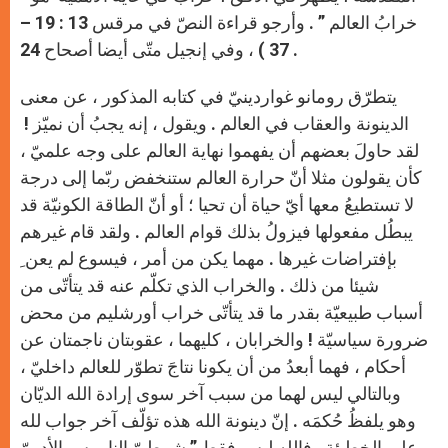
خرابُ العالم ” . وأرجو قراءة النصّ في مرقس 13 : 19 –
37 ) ، وفي إنجيل متّى أيضا أصحاح 24 .
يتطرّق رومانو غواردينيّ في كتابه المذكور ، عن معنى
الدينونة والعقاب في العالم . ويقول ، إنه يجبُ أن نميّز !
لقد حاولَ بعضهم أن يفهموا نهاية العالم على وجه علميّ ،
كأن يقولون مثلا أنّ حرارة العالم ستنخفض ربّما إلى درجة
لا تستطيعُ معها أيّ حياة أن تحيا ؛ أو أنّ الطاقة الكونيّة قد
يبطُل مفعولها فيزولُ بذلك قوام العالم . ولقد قام غيرهم
بإفتراضات غيرها . مهما يكن من أمر ، فيسوع لم يعن ِ
شيئا من ذلك . والخراب الذي تكلّم عنه قد يتأتّى من
أسباب طبيعيّة بقدر ما قد يتأتّى خراب أورشليم من محض
ضرورة سياسيّة ! والخرابان ، كليهما ، عقوبتان ناجمتان عن
أحكام ، فهما أبعدُ من أن يكونا نتاجَ تطوّر للعالم داخليّ ،
وبالتالي ليس لهما من سبب آخر سوى إرادة الله الديّان
وهو يلفظُ حُكمَه . إنّ دينونة الله هذه تؤلّف آخر جواب لله
على الخطيئة . فالله ليس فقط ” شرطيّ الناموس الأدبيّ