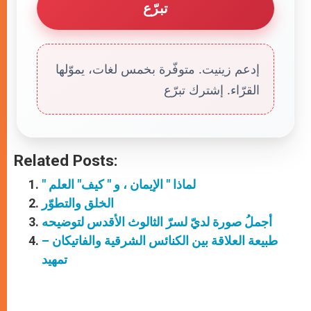
تبرّع
إدعم زينيت. متوفّرة بخمس لغات، يموّلها
القرّاء. إشترك تبرّع
Related Posts:
" لماذا " الإيمان ، و " كيف" العلم
الخلق والتطوّر
أجملُ صورة لديّ لسرّ الثالوث الأقدس لتوضيحه
طبيعة العلاقة بين الكنائس الشرقية والفاتيكان –
تمهيد