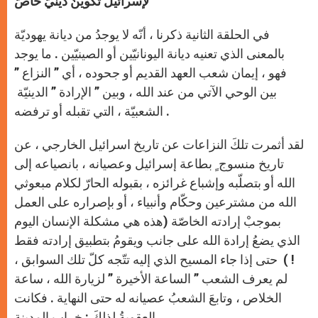
لإسرائيل تكوينٌ دينيّ خاصّ
p
e
k
r
في الحلقة الثانية ذكرنا ، أنّه لا يوجدُ من ديانة يهوديّة
بالمعنى الذي تعنيه ديانة اليونانيّين أو الصينيّين . ما يوجد
فهو ، إيمان شعب العهد القديم أو جحوده ، أي ” النزاع ”
بين الوحي الآتي من عند الله ، وبين ” الإرادة ” الدينيّة
الشعبيّة ، التي تقبله أو ترفضه .
لقد أثمرت تلكَ النزاعات عن تاريخ اسرائيل الخارجي ، عن
تاريخ منسوج ٍ بطاعة إسرائيل وعصيانه ، بانصياعه إلى
الله أو بتصلّبه وإشباع غرائزه ، بقبوله الحارّ لكلام مبعوثي
الله من مشترعين وحكّام وأنبياء ، أو بإصراره على العمل
بموجبْ إرادته الخاصّة (هذه هي مشكلة الإنسان اليوم
الذي يضعُ إرادة الله على جانب ويقومُ بتطبيق إرادته فقط
! ) حتى إذا جاء المسيح الذي إليه تتّجه كلّ تلك السوابق ،
لم يعرف الشعب ” الساعة الأخيرة ” لزيارة الله ، ساعة
الخلاص ، وتابعَ الشعبُ عصيانه له حتى النهاية . فكانت
العقوبةُ لذلكَ : خراب المدينة .