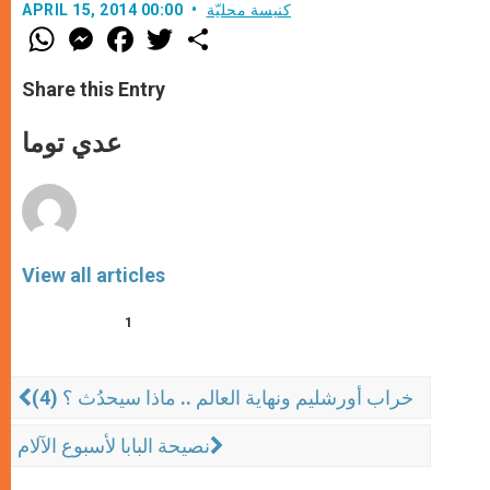
كنيسة محليّة
APRIL 15, 2014 00:00
W
M
F
T
S
h
e
a
w
h
a
s
c
i
a
t
s
e
t
r
Share this Entry
s
e
b
t
e
A
n
o
e
p
g
o
r
عدي توما
p
e
k
r
View all articles
1
خراب أورشليم ونهاية العالم .. ماذا سيحدُث ؟ (4)
نصيحة البابا لأسبوع الآلام