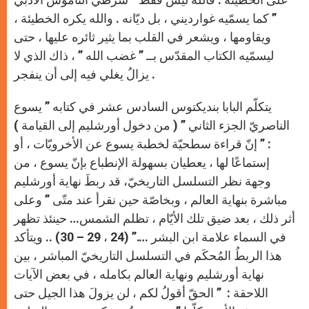
” كما يسمّيه غوارديني ، بل ديّانه . والله يكره الخطيئة ،
ويقاومها ، ويشعر في القلب بما يثير ثائره عليها ، حتى
ليسمّيه الكتاب المقدّس بــ ” غضب الله ” ، ذاك الذي لا
يزالُ يغلي فيه إلى أن ينفجر .
يتكلّم البابا بنديكتوس السادس عشر في كتابه ” يسوع
الناصريّ الجزء الثاني ” ( من دخول أورشليم إلى القيامة )
: ” إنّ قراءة سطحيّة لخطبة يسوع عن الأخرويّات ، أو
إستماعًا لها ، يعطيان بسهولة الإنطباع بإنّ يسوع ، من
وجهة نظر التسلسل التاريخيّ، قد ربطَ نهاية أورشليم
مباشرة بنهاية العالم ، وبخاصّة حين نقرأ عند متّى ” وعلى
أثر ذلك ، بعد ضيق تلك الأيّام ، تظلم الشمس… حينئذ تظهر
في السماء علامة ابن البشر ….” (24 ، 29 – 30) .. ويتأكد
هذا الربطُ المُحكَم في التسلسل التاريخيّ المباشر ، بين
نهاية أورشليم ونهاية العالم بكامله ، في بعض الآيات
اللاحقة : ” الحقّ أقولُ لكم ، لن يزولَ هذا الجيل حتى