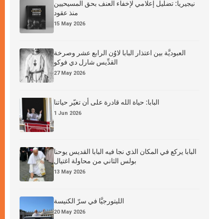
نيجيريا: تضليل إعلامي لإخفاء العنف بحق المسيحيين
منذ عقود
15 May 2026
العبوديَّة بين اعتذار البابا لاوُن الرابع عشر وصرخة
القدِّيس شارل دي فوكو
27 May 2026
البابا: حياة الله قادرة على أن تغيّر حياتنا
1 Jun 2026
البابا يركع في المكان الذي نجا فيه البابا القديس يوحنا
بولس الثاني من محاولة اغتيال
13 May 2026
الليتورجيَّا في سرّ الكنيسة
20 May 2026