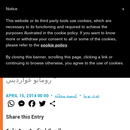
AR
Notice
x
This website or its third party tools use cookies, which are
necessary to its functioning and required to achieve the
purposes illustrated in the cookie policy. If you want to know
خراب أورشليم ونهاية العالم .. ماذا
more or withdraw your consent to all or some of the cookies,
please refer to the
cookie policy
.
سيحدُث ؟ (3)
By closing this banner, scrolling this page, clicking a link or
continuing to browse otherwise, you agree to the use of cookies.
الأسبوع العظيم في آلام المسيح وموته لــ
” رومانو غوارديني
عدي توما
كنيسة محليّة
APRIL 15, 2014 00:00
W
M
F
T
S
h
e
a
w
h
a
s
c
i
a
t
s
e
t
r
Share this Entry
s
e
b
t
e
A
n
o
e
p
g
o
r