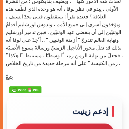
تحدث هذه الأمور كلّها ” . ويضيفُ بنديكتوس : من النظرة
الآولى ، يبدو في نظر لوقا ، أنه هو وحده الذي لطّف هذه
العلاقة؟ فعنده نقرأ : يسقطون قتلى بحدّ السيف ،
ويؤخذون أسرى إلى جميع الأمم ، وتدوس اورشليم أقدامُ
الوثنيّين إلى أن ينقضي عهد الوثنيّين . فبين تدمير أورشليم
ونهاية العالم تندرجُ ” أزمنة الوثنيين ” .. أ ُخِذَ على لوقا أنه
بذلك قد نقلَ محور الأناجيل الزمنيّ ورسالةَ يسوع الأصليّة
، فجعلَ من نهاية الزمن زمنـــًَا وسطيّا ، مستنبطـــًا هكذا ”
زمن الكنيسة ” على أنه مرحلة جديدة من تاريخ الخلاص .
يتبعْ
إدعم زينيت