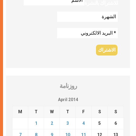
للاشتراك بالنشرة
روزنامة
April 2014
M
T
W
T
F
S
S
1
2
3
4
5
6
7
8
9
10
11
12
13