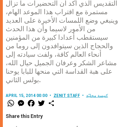
التقديس الذي أكد أن التحضيرات ما تزال
مستمرة مع اقتراب هذا الموعد الهام،
وينبغي وضع اللمسات الأخيرة على العديد
من الأمور لاسيما وأن هذا الحدث
سيستقطب أعدادا كبيرة من المؤمنين
والحجاج الذين سيتوافدون إلى روما من
أنحاء العالم كافة، ولفت سيادته إلى
مشاعر الشكر وعرفان الجميل حيال الله،
على هبة القداسة التي منحها للبابا يوحنا
بولس الثاني.
كنيسة محليّة
ZENIT STAFF
APRIL 15, 2014 00:00
W
M
F
T
S
h
e
a
w
h
a
s
c
i
a
t
s
e
t
r
Share this Entry
s
e
b
t
e
A
n
o
e