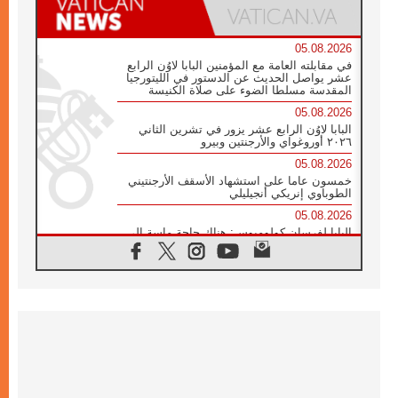
05.08.2026
في مقابلته العامة مع المؤمنين البابا لاوُن الرابع
عشر يواصل الحديث عن الدستور في الليتورجيا
المقدسة مسلطا الضوء على صلاة الكنيسة
05.08.2026
البابا لاوُن الرابع عشر يزور في تشرين الثاني
٢٠٢٦ أوروغواي والأرجنتين وبيرو
05.08.2026
خمسون عاما على استشهاد الأسقف الأرجنتيني
الطوباوي إنريكي أنجيليلي
05.08.2026
البابا لفرسان كولومبوس: هناك حاجة ماسة إلى
أنبياء تناغم يسعون إلى بناء الجسور
04.08.2026
وفاة الكاردينال جوليو دوارتي لانغا
04.08.2026
عميد دائرة الحوار بين الأديان يفتتح في سيول
أول لقاء مسيحي كونفوشي
04.08.2026
إطلاق النشيد الرسمي لليوم العالمي للشباب في
سيول