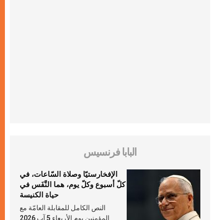
البابا فرنسيس
الإفخارستيّا وصلاة السّاعات، في
كلّ أسبوع وكلّ يوم، هما النَّفَس في
حياة الكنيسة
النص الكامل للمقابلة العامّة مع
المؤمنين يوم الأربعاء 5 آب 2026