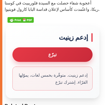
أعجوبة شفاء حصلت مع السيدة فلوريبيث في كوستا
ريكا، واعتُمدت كأساس لإعلان قداسة البابا كارول فويتيوا.
إدعم زينيت
تبرّع
إدعم زينيت. متوفّرة بخمس لغات، يموّلها
القرّاء. إشترك تبرّع