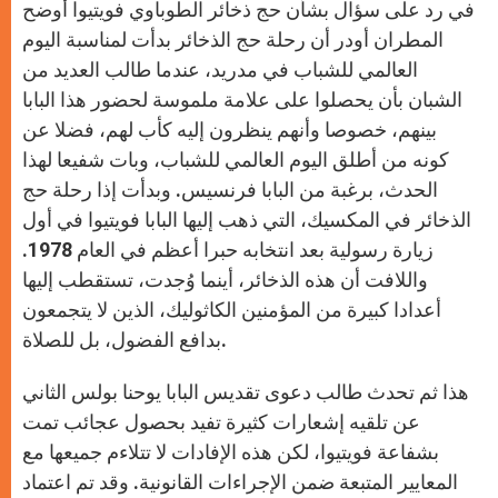
p
g
o
r
في رد على سؤال بشأن حج ذخائر الطوباوي فويتيوا أوضح
p
e
k
r
المطران أودر أن رحلة حج الذخائر بدأت لمناسبة اليوم
العالمي للشباب في مدريد، عندما طالب العديد من
الشبان بأن يحصلوا على علامة ملموسة لحضور هذا البابا
بينهم، خصوصا وأنهم ينظرون إليه كأب لهم، فضلا عن
كونه من أطلق اليوم العالمي للشباب، وبات شفيعا لهذا
الحدث، برغبة من البابا فرنسيس. وبدأت إذا رحلة حج
الذخائر في المكسيك، التي ذهب إليها البابا فويتيوا في أول
زيارة رسولية بعد انتخابه حبرا أعظم في العام 1978.
واللافت أن هذه الذخائر، أينما وُجدت، تستقطب إليها
أعدادا كبيرة من المؤمنين الكاثوليك، الذين لا يتجمعون
بدافع الفضول، بل للصلاة.
هذا ثم تحدث طالب دعوى تقديس البابا يوحنا بولس الثاني
عن تلقيه إشعارات كثيرة تفيد بحصول عجائب تمت
بشفاعة فويتيوا، لكن هذه الإفادات لا تتلاءم جميعها مع
المعايير المتبعة ضمن الإجراءات القانونية. وقد تم اعتماد