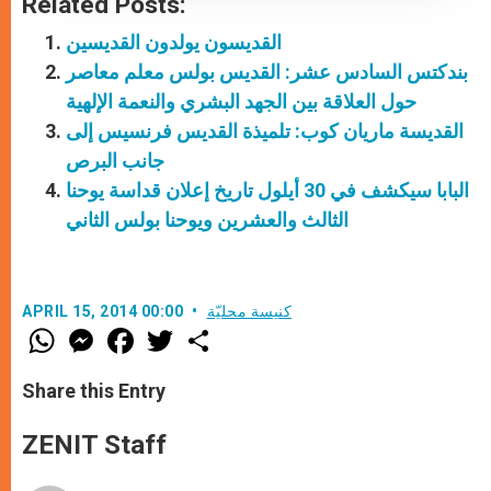
Related Posts:
القديسون يولدون القديسين
بندكتس السادس عشر: القديس بولس معلم معاصر
حول العلاقة بين الجهد البشري والنعمة الإلهية
القديسة ماريان كوب: تلميذة القديس فرنسيس إلى
جانب البرص
البابا سيكشف في 30 أيلول تاريخ إعلان قداسة يوحنا
الثالث والعشرين ويوحنا بولس الثاني
كنيسة محليّة
APRIL 15, 2014 00:00
W
M
F
T
S
h
e
a
w
h
a
s
c
i
a
t
s
e
t
r
Share this Entry
s
e
b
t
e
A
n
o
e
p
g
o
r
ZENIT Staff
p
e
k
r