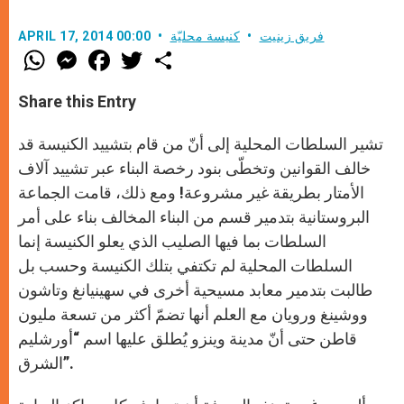
فريق زينيت
كنيسة محليّة
APRIL 17, 2014 00:00
W
M
F
T
S
h
e
a
w
h
a
s
c
i
a
t
s
e
t
r
Share this Entry
s
e
b
t
e
A
n
o
e
p
g
o
r
تشير السلطات المحلية إلى أنّ من قام بتشييد الكنيسة قد
p
e
k
r
خالف القوانين وتخطّى بنود رخصة البناء عبر تشييد آلاف
الأمتار بطريقة غير مشروعة! ومع ذلك، قامت الجماعة
البروستانية بتدمير قسم من البناء المخالف بناء على أمر
السلطات بما فيها الصليب الذي يعلو الكنيسة إنما
السلطات المحلية لم تكتفي بتلك الكنيسة وحسب بل
طالبت بتدمير معابد مسيحية أخرى في سهينيانغ وتاشون
ووشينغ ورويان مع العلم أنها تضمّ أكثر من تسعة مليون
قاطن حتى أنّ مدينة وينزو يُطلق عليها اسم “أورشليم
الشرق”.