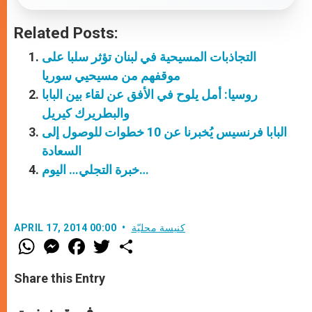
Related Posts:
التجاذبات المسيحية في لبنان تؤثر سلبا على
موقفهم من مسيحيي سوريا
روسيا: أمل يلوح في الأفق عن لقاء بين البابا
والبطريرك كيريل
البابا فرنسيس يُخبرنا عن 10 خطوات للوصول إلى
السعادة
خبرة التجلي… اليوم…
كنيسة محليّة
APRIL 17, 2014 00:00
W
M
F
T
S
h
e
a
w
h
a
s
c
i
a
t
s
e
t
r
Share this Entry
s
e
b
t
e
A
n
o
e
p
g
o
r