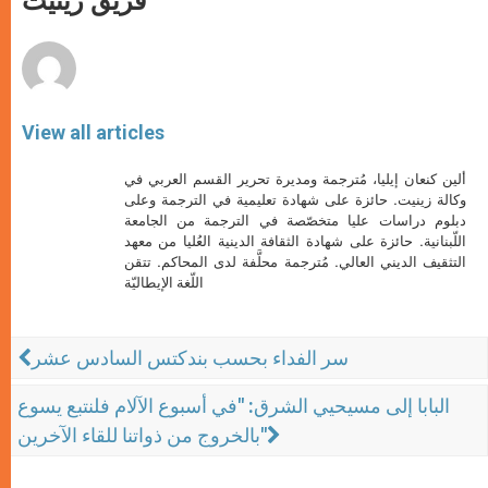
فريق زينيت
p
e
k
r
View all articles
ألين كنعان إيليا، مُترجمة ومديرة تحرير القسم العربي في
وكالة زينيت. حائزة على شهادة تعليمية في الترجمة وعلى
دبلوم دراسات عليا متخصّصة في الترجمة من الجامعة
اللّبنانية. حائزة على شهادة الثقافة الدينية العُليا من معهد
التثقيف الديني العالي. مُترجمة محلَّفة لدى المحاكم. تتقن
اللّغة الإيطاليّة
سر الفداء بحسب بندكتس السادس عشر
البابا إلى مسيحيي الشرق: "في أسبوع الآلام فلنتبع يسوع
بالخروج من ذواتنا للقاء الآخرين"