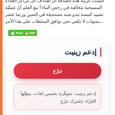
أليست غريبة هذه الصدفة أن تصادف كل مراكز العبادة
المسيحية مخالفة في رخص البناء؟ مع العلم أنّ عمليّة
تشييد كنيسة تبدو شبه مستحيلة في الصين وربما عشر
سنوات لا تكفي حتى توافق السلطات على هذا الأمر…
إدعم زينيت
تبرّع
إدعم زينيت. متوفّرة بخمس لغات، يموّلها
القرّاء. إشترك تبرّع