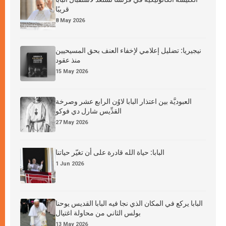
قريبًا
8 May 2026
نيجيريا: تضليل إعلامي لإخفاء العنف بحق المسيحيين
منذ عقود
15 May 2026
العبوديَّة بين اعتذار البابا لاوُن الرابع عشر وصرخة
القدِّيس شارل دي فوكو
27 May 2026
البابا: حياة الله قادرة على أن تغيّر حياتنا
1 Jun 2026
البابا يركع في المكان الذي نجا فيه البابا القديس يوحنا
بولس الثاني من محاولة اغتيال
13 May 2026