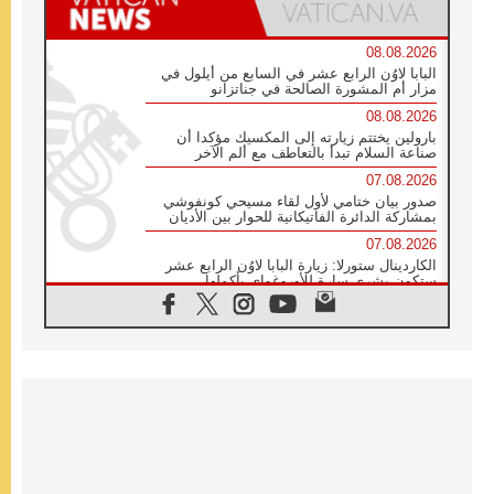
08.08.2026
البابا لاوُن الرابع عشر في السابع من أيلول في
مزار أم المشورة الصالحة في جناتزانو
08.08.2026
بارولين يختتم زيارته إلى المكسيك مؤكدا أن
صناعة السلام تبدأ بالتعاطف مع ألم الآخر
07.08.2026
صدور بيان ختامي لأول لقاء مسيحي كونفوشي
بمشاركة الدائرة الفاتيكانية للحوار بين الأديان
07.08.2026
الكاردينال ستورلا: زيارة البابا لاوُن الرابع عشر
ستكون بشرى سارة للأوروغواي بأكملها
07.08.2026
الفاتيكان يعلن برنامج الزيارة الرسولية للبابا لاوُن
الرابع عشر إلى فرنسا
07.08.2026
في الذكرى الـ ٨١ لحادثة هيروشيما الكنيسة في
اليابان تنظم ١٠ أيام للصلاة على نية السلام
07.08.2026
الكنيسة في الأوروغواي: زيارة البابا ستعزز
الإيمان والرجاء