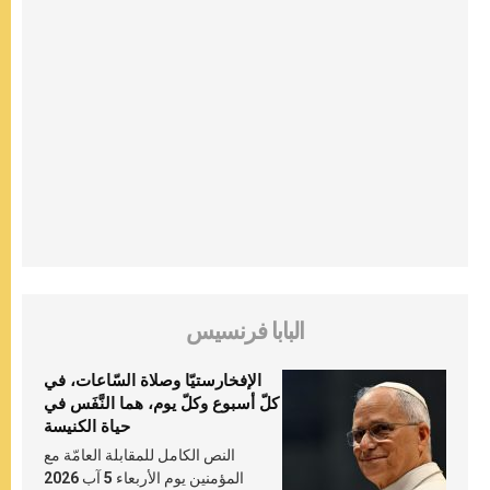
البابا فرنسيس
الإفخارستيّا وصلاة السّاعات، في
كلّ أسبوع وكلّ يوم، هما النَّفَس في
حياة الكنيسة
النص الكامل للمقابلة العامّة مع
المؤمنين يوم الأربعاء 5 آب 2026