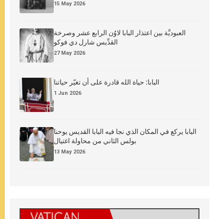
15 May 2026
العبوديَّة بين اعتذار البابا لاوُن الرابع عشر وصرخة
القدِّيس شارل دي فوكو
27 May 2026
البابا: حياة الله قادرة على أن تغيّر حياتنا
1 Jun 2026
البابا يركع في المكان الذي نجا فيه البابا القديس يوحنا
بولس الثاني من محاولة اغتيال
13 May 2026