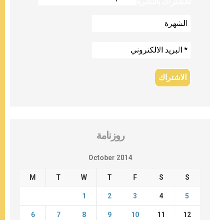
للاشتراك بالنشرة
روزنامة
October 2014
M
T
W
T
F
S
S
1
2
3
4
5
6
7
8
9
10
11
12