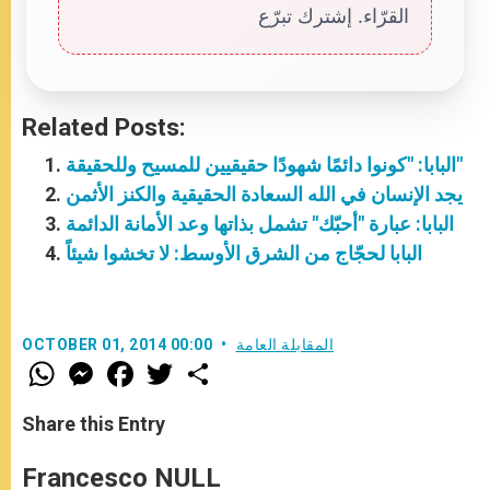
القرّاء. إشترك تبرّع
Related Posts:
البابا: "كونوا دائمًا شهودًا حقيقيين للمسيح وللحقيقة"
يجد الإنسان في الله السعادة الحقيقية والكنز الأثمن
البابا: عبارة "أحبّك" تشمل بذاتها وعد الأمانة الدائمة
البابا لحجّاج من الشرق الأوسط: لا تخشوا شيئاً
المقابلة العامة
OCTOBER 01, 2014 00:00
W
M
F
T
S
h
e
a
w
h
a
s
c
i
a
t
s
e
t
r
Share this Entry
s
e
b
t
e
A
n
o
e
p
g
o
r
Francesco NULL
p
e
k