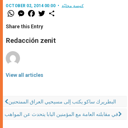
كنيسة محليّة
OCTOBER 02, 2014 00:00
W
M
F
T
S
h
e
a
w
h
a
s
c
i
a
t
s
e
t
r
Share this Entry
s
e
b
t
e
A
n
o
e
p
g
o
r
Redacción zenit
p
e
k
r
View all articles
البطريرك ساكو يكتب إلى مسيحيي العراق الممتحنين
في مقابلته العامة مع المؤمنين البابا يتحدث عن المواهب