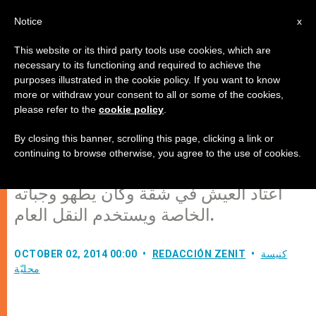
AR
Notice
x
This website or its third party tools use cookies, which are
necessary to its functioning and required to achieve the
purposes illustrated in the cookie policy. If you want to know
بعض الوقائع المثيرة للاهتمام في حياة
more or withdraw your consent to all or some of the cookies,
please refer to the
cookie policy
.
البابا فرنسيس…
By closing this banner, scrolling this page, clicking a link or
continuing to browse otherwise, you agree to the use of cookies.
1- حين كان رئيس أساقفة بوينس أيريس،
اعتاد العيش في شقة وكان يطهو وجباته
الخاصة ويستخدم النقل العام.
كنيسة
REDACCIÓN ZENIT
OCTOBER 02, 2014 00:00
محليّة