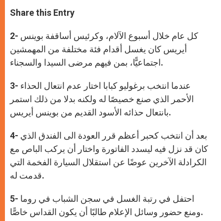
a
s
c
i
a
t
s
e
t
r
Share this Entry
s
e
b
t
e
A
n
o
e
p
g
o
r
2- كل عام خلال أسبوع الآلام، وكرئيس أساقفة بوينس
p
e
k
r
أيريس كان يغسل أقدام فئة مختلفة من المهمشين
اجتماعيًّا، بمن فيهم مرضى السيدا والسجناء.
3- عندما انتخب برغوليو كبابا اختار عدم انتعال الحذاء
الأحمر الذي صنع خصيصًا له ولكنه بدلا من ذلك استمر
بانتعال حذائه الأسود القديم من بوينس أيريس.
4- بعد أن انتخب كحبر أعظم قرر العودة الى الفندق الذي
كان قد نزل فيه ليسدد الفاتورة واختار أن يركب الباص مع
الكرادلة الآخرين عوضًا عن استقلال السيارة الفخمة التي
قدمت له.
5- احتفل في رتبة الغسل في سجن الشباب في روما
ومنع حضور وسائل الإعلام طالبًا أن يكون القداس خاصًّا.