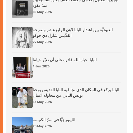
منذ عقود
15 May 2026
العبوديَّة بين اعتذار البابا لاوُن الرابع عشر وصرخة
القدِّيس شارل دي فوكو
27 May 2026
البابا: حياة الله قادرة على أن تغيّر حياتنا
1 Jun 2026
البابا يركع في المكان الذي نجا فيه البابا القديس يوحنا
بولس الثاني من محاولة اغتيال
13 May 2026
الليتورجيَّا في سرّ الكنيسة
20 May 2026