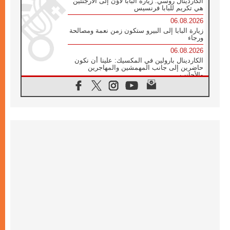
الكاردينال روسي: زيارة البابا لاوُن إلى الأرجنتين
هي تكريم للبابا فرنسيس
06.08.2026
زيارة البابا إلى البيرو ستكون زمن نعمة ومصالحة
ورجاء
06.08.2026
الكاردينال بارولين في المكسيك: علينا أن نكون
حاضرين إلى جانب المهمشين والمهاجرين
والأجانب
06.08.2026
البابا لاوُن الرابع عشر للشباب في أسيزي:
"أوروبا والعالم يبحثان اليوم عن قديسين جُدد
فيكم"
06.08.2026
البابا في أسيزي يتحدث إلى الشباب المشاركين
في لقاء الشباب الفرنسيسكاني
06.08.2026
البابا لاوُن الرابع عشر يبرق معزيا بوفاة
الكاردينال جوليو دوارتي لانغا
05.08.2026
في مقابلته العامة مع المؤمنين البابا لاوُن الرابع
عشر يواصل الحديث عن الدستور في الليتورجيا
المقدسة مسلطا الضوء على صلاة الكنيسة
05.08.2026