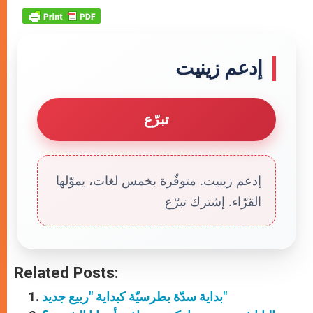
إدعم زينيت
تبرّع
إدعم زينيت. متوفّرة بخمس لغات، يموّلها
القرّاء. إشترك تبرّع
Related Posts:
بداية سدّة بطرسيّة كبداية "ربيع جديد"