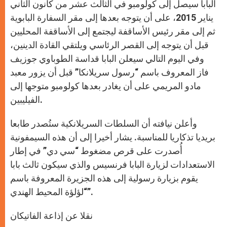
البابا سيصل إلى كولومبو في الثالث عشر من كانون الثاني
يناير 2015، على أن يتوجه بعدها إلى مقر السفارة البابوية
ثم إلى مقر رئيس الأساقفة ليجتمع إلى الأساقفة المحليين
قبل أن يتوجه إلى القصر الرئاسي ويلتقي القادة الدينين،
وفي اليوم التالي سيعلن البابا قداسة الطوباوي جوزيف
فاز المعروف باسم “رسول سريلانكا” قبل أن يزور معبد
مادو المريمي على أن يغادر بعدها كولومبو متوجها إلى
الفيليبين.
وأعلن نيافته أن السلطات السريلانكية ستُصدر طابعا
بريديا تذكاريا للمناسبة. يشار أخيرا إلى أن هذه السيمفونية
أُصدرت على قرص مضغوط “سي دي” في إطار
الاستعدادات لزيارة البابا فرنسيس والذي سيكون ثالث بابا
يقوم بزيارة رسولية إلى هذه الجزيرة المعروفة باسم
“لؤلؤة المحيط الهندي”.
نقلا عن إذاعة الفاتيكان