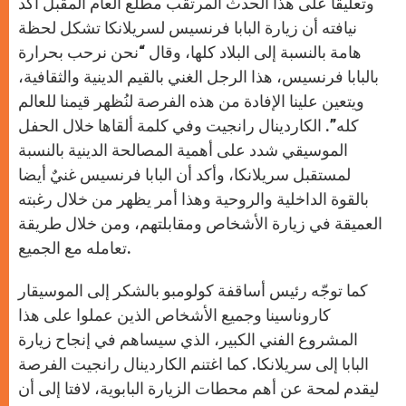
وتعليقا على هذا الحدث المرتقب مطلع العام المقبل أكد
p
e
k
r
نيافته أن زيارة البابا فرنسيس لسريلانكا تشكل لحظة
هامة بالنسبة إلى البلاد كلها، وقال “نحن نرحب بحرارة
بالبابا فرنسيس، هذا الرجل الغني بالقيم الدينية والثقافية،
ويتعين علينا الإفادة من هذه الفرصة لنُظهر قيمنا للعالم
كله”. الكاردينال رانجيت وفي كلمة ألقاها خلال الحفل
الموسيقي شدد على أهمية المصالحة الدينية بالنسبة
لمستقبل سريلانكا، وأكد أن البابا فرنسيس غنيٌ أيضا
بالقوة الداخلية والروحية وهذا أمر يظهر من خلال رغبته
العميقة في زيارة الأشخاص ومقابلتهم، ومن خلال طريقة
تعامله مع الجميع.
كما توجّه رئيس أساقفة كولومبو بالشكر إلى الموسيقار
كاروناسينا وجميع الأشخاص الذين عملوا على هذا
المشروع الفني الكبير، الذي سيساهم في إنجاح زيارة
البابا إلى سريلانكا. كما اغتنم الكاردينال رانجيت الفرصة
ليقدم لمحة عن أهم محطات الزيارة البابوية، لافتا إلى أن