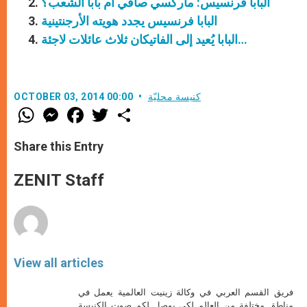
البابا فرنسيس: ماركسي صافي أم بابا الشعب؟
البابا فرنسيس يجدد هويته الأرجنتينية
البابا يُعيد إلى الفاتيكان ثلاث عائلات لاجئة…
كنيسة محليّة
OCTOBER 03, 2014 00:00
W
M
F
T
S
h
e
a
w
h
a
s
c
i
a
t
s
e
t
r
Share this Entry
s
e
b
t
e
A
n
o
e
p
g
o
r
ZENIT Staff
p
e
k
r
View all articles
فريق القسم العربي في وكالة زينيت العالمية يعمل في
مناطق مختلفة من العالم لكي يوصل لكم صوت الكنيسة