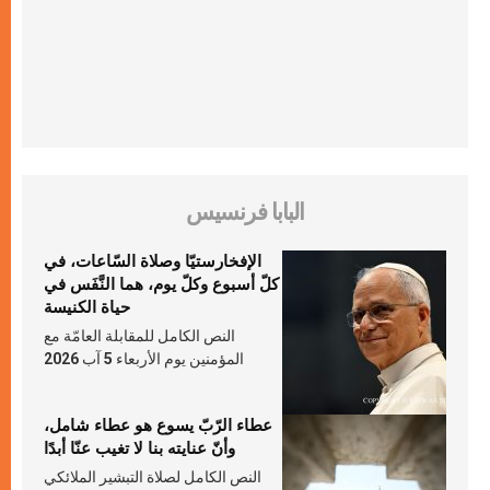
البابا فرنسيس
الإفخارستيّا وصلاة السّاعات، في
كلّ أسبوع وكلّ يوم، هما النَّفَس في
حياة الكنيسة
النص الكامل للمقابلة العامّة مع
المؤمنين يوم الأربعاء 5 آب 2026
عطاء الرّبّ يسوع هو عطاء شامل،
وأنّ عنايته بنا لا تغيب عنّا أبدًا
النص الكامل لصلاة التبشير الملائكي