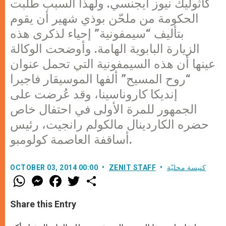
كاثوليك نيوز آيجنسي. ولهذا السبب طلبت
الحكومة من ملحّن بوذي شهير أن يقوم
بتأليف “سيمفونية” إحياء لذكرى هذه
الزيارة البابوية الهامة. وأوضحت الوكالة
عينها أن هذه السيمفونية التي تحمل عنوان
“روح المسيح” ألفها الموسيقار فاجيرا
إنديكا كاروناسينا، وقد عُرضت على
الجمهور للمرة الأولى في احتفال خاص
حضره الكاردينال مالكولم رانجيت، رئيس
أساقفة العاصمة كولومبو.
كنيسة محليّة
ZENIT STAFF
OCTOBER 03, 2014 00:00
W
M
F
T
S
h
e
a
w
h
a
s
c
i
a
t
s
e
t
r
Share this Entry
s
e
b
t
e
A
n
o
e
p
g
o
r