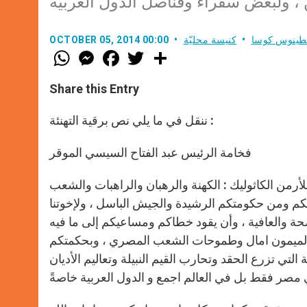
طينوس كوسا
كنيسة محليّة
OCTOBER 05, 2014 00:00
W
M
F
T
S
h
e
a
w
h
a
s
c
i
a
t
s
e
t
r
Share this Entry
s
e
b
t
e
A
n
o
e
p
g
o
r
ننقل في ما يلي نص برقية التهنئة :
p
e
k
r
فخامة الرئيس عبد الفتاح السيسي الموقر
أرمن الكاثوليك : الكهنة والرهبان والراهبات والشعب
نكم ومن حكومتكم الرشيدة والجيش الباسل ، ولإخوتنا
حة والعافية ، وأن يقود خطاكم ومساعيكم إلى ما فيه
م الميمون امال وطموحات الشعب المصري ، وبحكمتكم
ي تزرع الحقد وتحارب القيم النبيلة وتعاليم الأديان