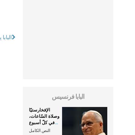
البابا
البابا فرنسيس
الإفخارستيّا
وصلاة السّاعات،
في كلّ أسبوع
وكلّ يوم، هما
النص الكامل