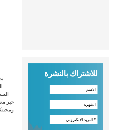
للاشتراك بالنشرة
بم
ال
المس
خير مصر
ومحبتكم