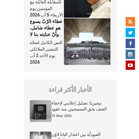
النَّفَس في حياة
للمقابلة العامّة مع
الكنيسة
المؤمنين يوم
الأربعاء 5 آب 2026
عطاء الرّبّ يسوع
هو عطاء شامل،
وأنّ عنايته بنا لا
تغيب عنّا أبدًا
النص الكامل لصلاة
التبشير الملائكي
يوم الأحد 2 آب
2026
الأخبار الأكثر قراءة
نيجيريا: تضليل إعلامي لإخفاء
العنف بحق المسيحيين منذ عقود
15 May 2026
العبوديَّة بين اعتذار البابا لاوُن