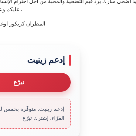
د أضحى مبارك يرد قيم التضحية والمحبة من أجل احترام الإنسا
عليكم وعلى الأمة الإسلامية والعربية بالخير والبركات والتوفيق .
+ المطران كريكور او
إدعم زينيت
تبرّع
إدعم زينيت. متوفّرة بخمس لغا
القرّاء. إشترك تبرّع