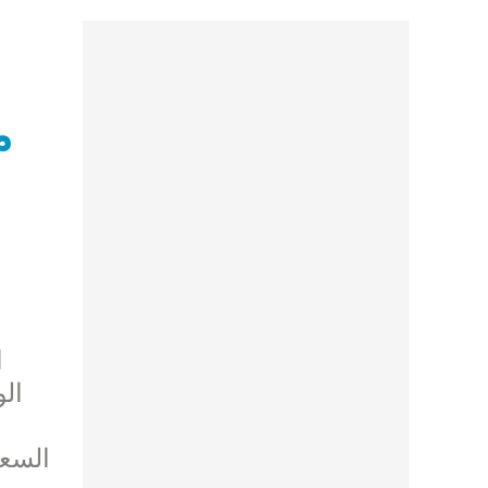
م
ا
ا
الو
السعي