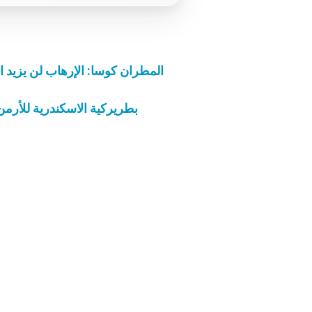
المطران كوسا: الإرهاب لن يزيد 
بطريركية الاسكندرية للأرمن الكاثوليك تلغي حفلات عيد الميلاد ورأس السنة ‎