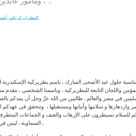
، ومأمور عابدين ، ولبعض سفراء وقناصل الدول العربية .
المطران كريكور أغس
ناسبة حلول عيد الأضحى المبارك ، باسم بطريركية الإسكندرية لل
مؤمن واللجان التابعة للبطريركية ، وباسمنا الشخصي ، نتقدم م
لمين في مصر والعالم . طالبين من الله عزّ وجل أن يمدكم بالص
 وازدهارها و سلامها وأمانها ومستقبلها ، وتتحقق في عهدك
 للسلام تسيطرون على الإرهاب والعنف و الجماعات المتطرفة الت
السماوية ، ليس في مصر فقط بل في العالم اجمع و الدول العربية خاصةً .