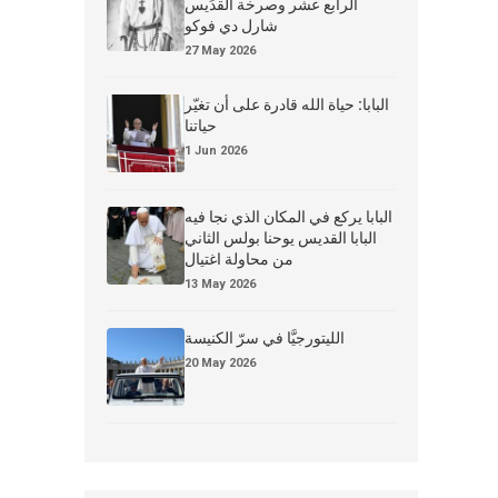
الرابع عشر وصرخة القدِّيس
شارل دي فوكو
27 May 2026
البابا: حياة الله قادرة على أن تغيّر
حياتنا
1 Jun 2026
البابا يركع في المكان الذي نجا فيه
البابا القديس يوحنا بولس الثاني
من محاولة اغتيال
13 May 2026
الليتورجيَّا في سرّ الكنيسة
20 May 2026