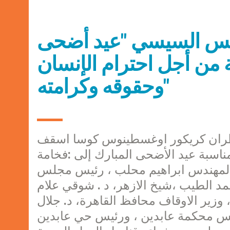
يس السيسي "عيد أضحى
 من أجل احترام الإنسان
وحقوقه وكرامته"
 ، أرسل نيافة المطران كريكور اوغسطينوس كوسا اسقف
بمناسبة عيد الأضحى المبارك إلى :فخامة
ةالمهندس ابراهيم محلب ، رئيس مجلس
احمد الطيب ،شيخ الازهر، د . شوقي علام
 وزير الاوقاف محافظ القاهرة، د. جلال
رئيس محكمة عابدين ، ورئيس حي عابدين