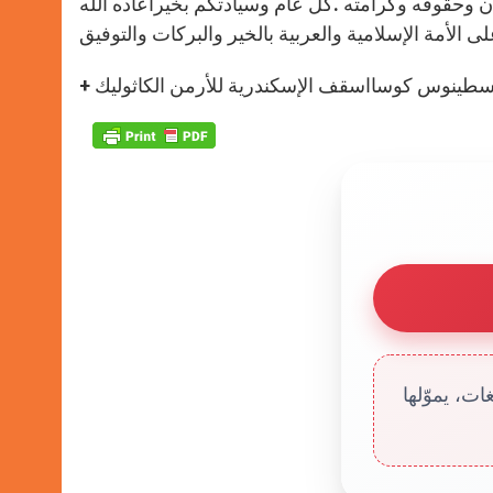
ن وحقوقه وكرامته .كل عام وسيادتكم بخيراعاده الله
غسطينوس كوسااسقف الإسكندرية للأرمن الكاثوليك
ت، يموّلها