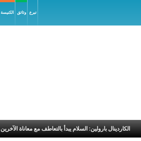
تبرع
وثائق
الكنيسة و
سوليّة
الكاردينال بارولين: السلام يبدأ بالتعاطف مع معا