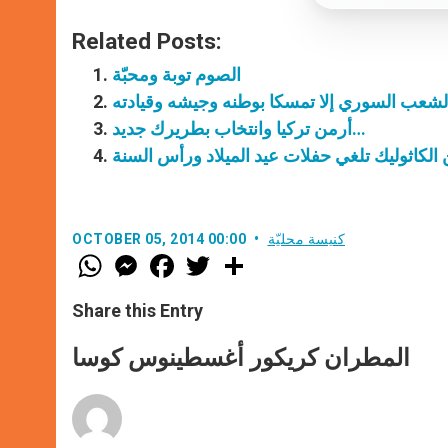
Related Posts:
الصوم توبة ومحبّة
الشعب السوري إلا تمسكا بوطنه وجيشه وقيادته
أرمن تركيا وانتخاب بطريرك جديد…
كنيسة محليّة
OCTOBER 05, 2014 00:00
W
M
F
T
S
h
e
a
w
h
a
s
c
i
a
t
s
e
t
r
Share this Entry
s
e
b
t
e
A
n
o
e
p
g
o
r
المطران كريكور أغسطينوس كوسا
p
e
k
r