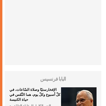
البابا فرنسيس
الإفخارستيّا وصلاة السّاعات، في
كلّ أسبوع وكلّ يوم، هما النَّفَس في
حياة الكنيسة
النص الكامل للمقابلة العامّة مع