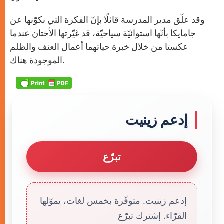
وقد علّق مدير المدرسة قائلًا بإنّ الفكرة التي نكوّنها عن
جامايكا بأنّها استوائيّة سياحيّة، قد غيّرتها الأختان عندما
عكستا من خلال خبرة حياتهما أعمال العنف والظلم
الموجودة هناك.
إدعم زينيت
تبرّع
إدعم زينيت. متوفّرة بخمس لغات، يموّلها
القرّاء. إشترك تبرّع