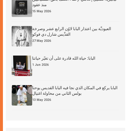
منذ عقود
15 May 2026
العبوديَّة بين اعتذار البابا لاوُن الرابع عشر وصرخة
القدِّيس شارل دي فوكو
27 May 2026
البابا: حياة الله قادرة على أن تغيّر حياتنا
1 Jun 2026
البابا يركع في المكان الذي نجا فيه البابا القديس يوحنا
بولس الثاني من محاولة اغتيال
13 May 2026