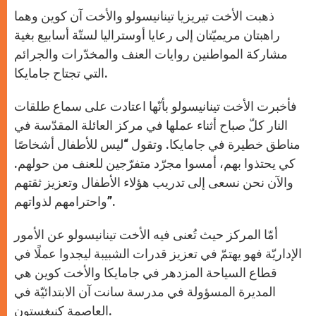
A
n
o
e
p
g
o
r
ذهبت الأخت تيريزيا تينانيسولو والأخت آن كوين وهما
p
e
k
r
راهبتان مريميّتان إلى رعايا أوستراليا لستّة أسابيع بغية
مشاركة المواطنين روايات العنف والمخدّرات والجرائم
التي تجتاح جامايكا.
فأخبرت الأخت تينانيسولو بأنّها اعتادت على سماع طلقات
النار كلّ صباح أثناء عملها في مركز العائلة المقدّسة في
مناطق خطيرة في جامايكا. وتقول “ليس للأطفال أشخاصًا
كي يحتذوا بهم، أمسوا مجرّد متفرّجين للعنف من حولهم.
والآن نحن نسعى إلى تدريب هؤلاء الأطفال وتعزيز ثقتهم
واحترامهم لذواتهم”.
أمّا المركز حيث تُعنى فيه الأخت تينانيسولو عن الأمور
الإداريّة فهو يهتمّ في تعزيز قدرات الشبيبة ليجدوا عملًا في
قطاع السياحة المزدهر في جامايكا والأخت كوين هي
المديرة المسؤولة في مدرسة سانت آن الابتدائيّة في
العاصمة كنيغستون.