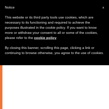
AR
Notice
x
This website or its third party tools use cookies, which are
necessary to its functioning and required to achieve the
purposes illustrated in the cookie policy. If you want to know
شهادة حياة راهبتين مريميّتين في
more or withdraw your consent to all or some of the cookies,
please refer to the
cookie policy
.
جامايكا
By closing this banner, scrolling this page, clicking a link or
continuing to browse otherwise, you agree to the use of cookies.
روايات جرائم وعنف