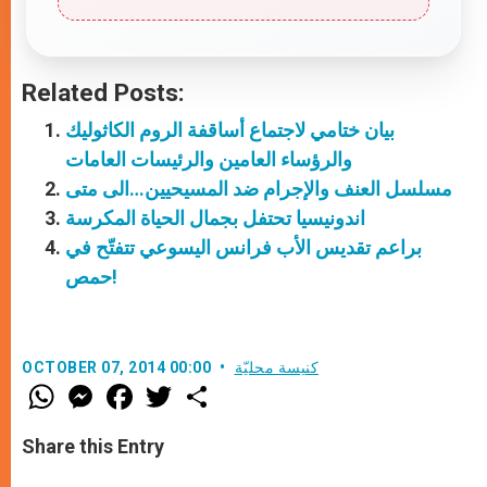
Related Posts:
بيان ختامي لاجتماع أساقفة الروم الكاثوليك
والرؤساء العامين والرئيسات العامات
مسلسل العنف والإجرام ضد المسيحيين…الى متى
اندونيسيا تحتفل بجمال الحياة المكرسة
براعم تقديس الأب فرانس اليسوعي تتفتّح في
حمص!
كنيسة محليّة
OCTOBER 07, 2014 00:00
W
M
F
T
S
h
e
a
w
h
a
s
c
i
a
t
s
e
t
r
Share this Entry
s
e
b
t
e
A
n
o
e