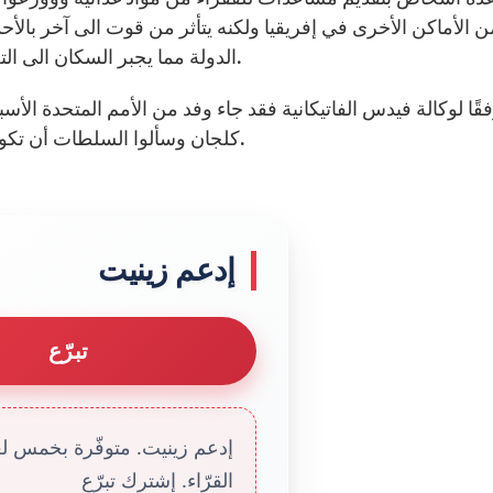
ن الأماكن الأخرى في إفريقيا ولكنه يتأثر من قوت الى آخر بالأ
الدولة مما يجبر السكان الى التعويض عن الفراغ عبر انشاء لجان مختصة من الشعب.
قًا لوكالة فيدس الفاتيكانية فقد جاء وفد من الأمم المتحدة ا
كلجان وسألوا السلطات أن تكون حاضرة على الأرض في بوزوم لأن غيابها غير مقبول.
إدعم زينيت
تبرّع
إدعم زينيت. متوفّرة بخمس لغا
القرّاء. إشترك تبرّع