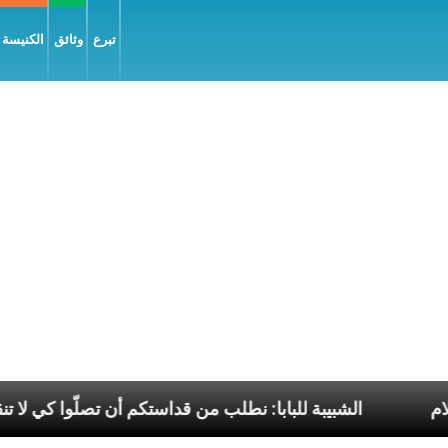
تبرع
وثائق
الكنيسة و
م إنجيل السّلام
الشبيبة للبابا: نطلب من قداستكم أن ت