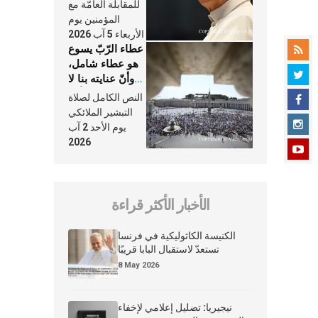
النَّفَس في حياة
للمقابلة العامّة مع
الكنيسة
المؤمنين يوم
الأربعاء 5 آب 2026
عطاء الرّبّ يسوع
هو عطاء شامل،
وأنّ عنايته بنا لا
تغيب عنّا أبدًا
النص الكامل لصلاة
التبشير الملائكي
يوم الأحد 2 آب
2026
الأخبار الأكثر قراءة
الكنيسة الكاثوليكية في فرنسا
تستعدّ لاستقبال البابا قريبًا
8 May 2026
نيجيريا: تضليل إعلامي لإخفاء