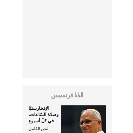
البابا فرنسيس
الإفخارستيّا
وصلاة السّاعات،
في كلّ أسبوع
وكلّ يوم، هما
النص الكامل