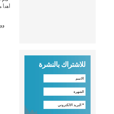
أهدأ م
ووف
للاشتراك بالنشرة