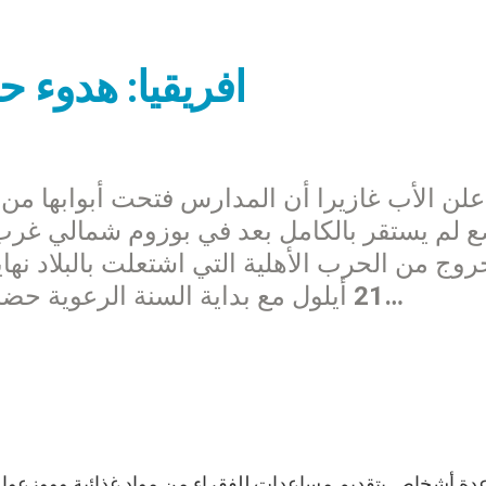
افريقيا: هدوء ح
علن الأب غازيرا أن المدارس فتحت أبوابها من 
ع لم يستقر بالكامل بعد في بوزوم شمالي غرب
21 أيلول مع بداية السنة الرعوية حضرته عدة حركات وقامت برقصات وأغان…
دة أشخاص بتقديم مساعدات للفقراء من مواد غذائية وووزعوا ا