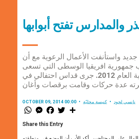
ذر والمدارس تفتح أبوابها
جديد واستأنفت الأعمال الرعوية مع أن
 جمهورية افريقيا الوسطى التي تسعى
للخروج من الحرب الأهلية التي اشتعلت بالبلاد نهاية العام 2012. جرى قداس احتفالي في
نانسي لحود
كنيسة محليّة
OCTOBER 09, 2014 00:00
W
M
F
T
S
h
e
a
w
h
a
s
c
i
a
t
s
e
t
r
Share this Entry
s
e
b
t
e
A
n
o
e
p
g
o
r
لمال على المحتاجين. أكد الأب أن الوضع في منطقته