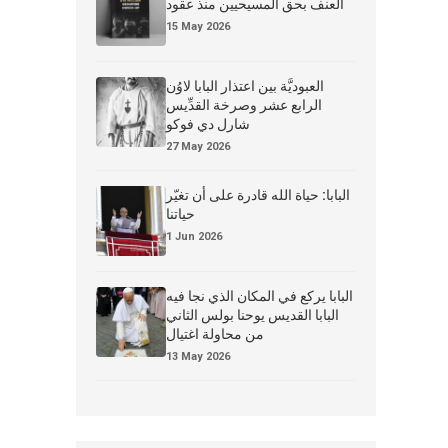
العنف بحق المسيحيين منذ عقود
15 May 2026
العبوديَّة بين اعتذار البابا لاوُن
الرابع عشر وصرخة القدِّيس
شارل دي فوكو
27 May 2026
البابا: حياة الله قادرة على أن تغيّر
حياتنا
1 Jun 2026
البابا يركع في المكان الذي نجا فيه
البابا القديس يوحنا بولس الثاني
من محاولة اغتيال
13 May 2026