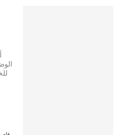
أ
الوض
قام ع