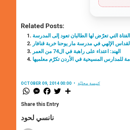
Related Posts:
 الفتاة التي تعرّض لها الطالبان تعود إلى المدرسة
قداس الإلهي في مدرسة مار يوحنا خربة قنافار
الهند: اعتداء على راهبة في ال74 من العمر
عامة للمدارس المسيحية في الأردن تكرّم معلميها
كنيسة محليّة
OCTOBER 09, 2014 00:00
W
M
F
T
S
h
e
a
w
h
a
s
c
i
a
t
s
e
t
r
Share this Entry
s
e
b
t
e
A
n
o
e
p
g
o
r
نانسي لحود
p
e
k
r