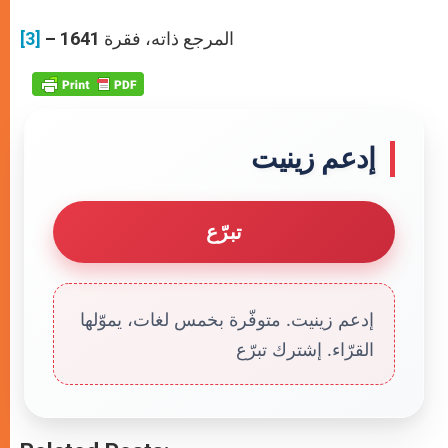
– المرجع ذاته، فقرة 1641
[3]
إدعم زينيت
تبرّع
إدعم زينيت. متوفّرة بخمس لغات، يموّلها
القرّاء. إشترك تبرّع