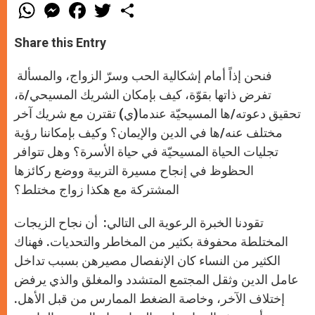
W
M
F
T
S
h
e
a
w
h
a
s
c
i
a
t
s
e
t
r
Share this Entry
s
e
b
t
e
A
n
o
e
p
g
o
r
فنحن إذاً أمام إشكالية الحب وسرّ الزواج، والمسألة
p
e
k
r
تفرض ذاتها بقوّة، كيف بإمكان الشريك المسيحي/ة،
تحقيق دعوته/ها المسيحيّة عندما(ي) تقترن مع شريك آخر
مختلف عنه/ها في الدين والإيمان؟ وكيف بإمكاننا رؤية
تجليات الحياة المسيحيّة في حياة الأسرة؟ وهل تتوافر
الحظوظ في إنجاح مسيرة التربية ووضع ركائزها
المشتركة مع هكذا زواج مختلط؟
تقودنا الخبرة الرعوية الى التالي: أن نجاح الزيجات
المختلطة محفوفة بكثير من المخاطر والتحديات. فهناك
الكثير من النساء كان الإنفصال مصيرهن بسبب تداخل
عامل الدين وثقل المجتمع المتشدد والمغلق والذي يرفض
إختلاف الآخر، وخاصة الضغط الممارس من قبل الأهل.