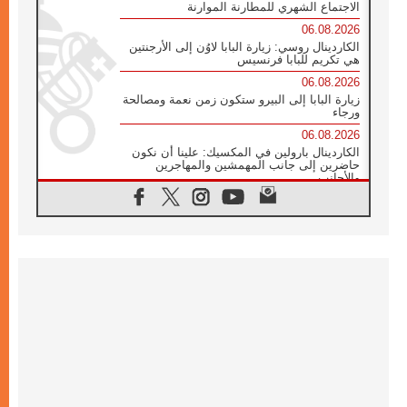
الاجتماع الشهري للمطارنة الموارنة
06.08.2026
الكاردينال روسي: زيارة البابا لاوُن إلى الأرجنتين
هي تكريم للبابا فرنسيس
06.08.2026
زيارة البابا إلى البيرو ستكون زمن نعمة ومصالحة
ورجاء
06.08.2026
الكاردينال بارولين في المكسيك: علينا أن نكون
حاضرين إلى جانب المهمشين والمهاجرين
والأجانب
06.08.2026
البابا لاوُن الرابع عشر للشباب في أسيزي:
"أوروبا والعالم يبحثان اليوم عن قديسين جُدد
فيكم"
06.08.2026
البابا في أسيزي يتحدث إلى الشباب المشاركين
في لقاء الشباب الفرنسيسكاني
06.08.2026
البابا لاوُن الرابع عشر يبرق معزيا بوفاة
الكاردينال جوليو دوارتي لانغا
05.08.2026
في مقابلته العامة مع المؤمنين البابا لاوُن الرابع
عشر يواصل الحديث عن الدستور في الليتورجيا