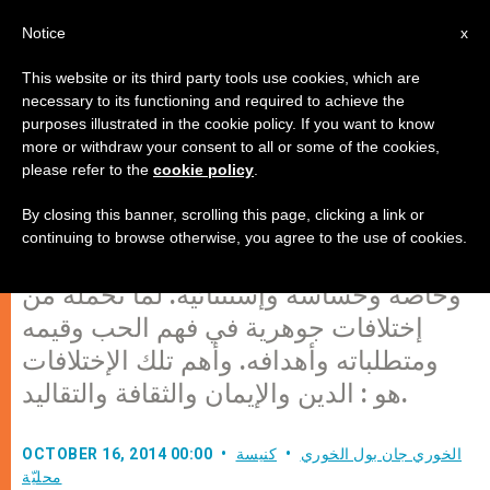
AR
Notice
x
This website or its third party tools use cookies, which are
necessary to its functioning and required to achieve the
purposes illustrated in the cookie policy. If you want to know
الزيجات المختلطة. مقاربة رعوية
more or withdraw your consent to all or some of the cookies,
please refer to the
cookie policy
.
By closing this banner, scrolling this page, clicking a link or
تحتل الزيجات المختلطة حيّزًا هاماً في
continuing to browse otherwise, you agree to the use of cookies.
رعوية الزواج والعائلة، لأنها تُعد حالة فريدة
وخاصة وحساسة وإستثنائيّة. لما تحمله من
إختلافات جوهرية في فهم الحب وقيمه
ومتطلباته وأهدافه. وأهم تلك الإختلافات
هو : الدين والإيمان والثقافة والتقاليد.
الخوري جان بول الخوري
كنيسة
OCTOBER 16, 2014 00:00
محليّة