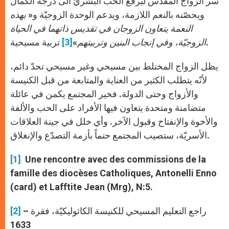
سر الزواج المقدّس ليرفع الحب البشريّ الى درجة الكمال
ويحصّنه بالنعم اللازمة، ويدعم الوحدة الزوجيّة و«
بهذه
النعمة يتعاون الزوجان في تقديس ذاتهما في الحياة
تربية مسيحية.
الزوجيّة، وفي إنجاب البنين وتربيتهم
»
[3]
يظل الزواج المختلط بين مسيحي وغير مسيحي تحدّ دائم،
لأنّه يتطلب الكثير من العناية والمتابعة من قبل الكنيسة
والأزواج وحتى الدولة. فخير المجتمع يكمن في عائلة
متضامنة ومتحدة يتعاون فيها الأفراد على الحب والألفة
والأخوة والإنفتاح وقبول الآخر. وأي خلل في جينة العلاقات
الأسريّة، ستصيب المجتمع حتماً بأزمة التصدّع والإنغلاق.
[1]
Une rencontre avec des commissions de la
famille des diocèses Catholiques, Antonelli Enno
(card) et Lafftite Jean (Mrg), N:5.
– راجع التعليم المسيحي للكنيسة الكاثوليكيّة، فقرة
[2]
1633