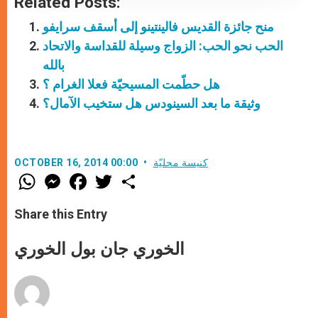
Related Posts:
منح جائزة القديس فالينتينو إلى أسقف سرايفو
الحب نحو الحب: الزواج وسيلة للقداسة والاتحاد
بالله
هل حطّمت المسيحيّة فعلا الغرام ؟
وثيقة ما بعد السينودس هل ستخيب الآمال؟
كنيسة محليّة
OCTOBER 16, 2014 00:00
W
M
F
T
S
h
e
a
w
h
a
s
c
i
a
t
s
e
t
r
Share this Entry
s
e
b
t
e
A
n
o
e
p
g
o
r
الخوري جان بول الخوري
p
e
k
r