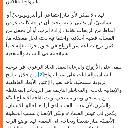
الزواج المقدّس.
لهذا، لا يمكن لأي تيار إجتماعي أو أنتروبولوجيّ أو
سياسيّ، أن يدّعي لذاته وتحت أي ذريعة كانت عرض
أنماط من الزيجات تخالف إرادة الرب، أو أن يجعل من
المسألة قضية أخلاقية وإجتماعية بحتة لحل معضلة ما.
فمن يزج نصاعة سر الزواج في حلول جزئيّة فإنه حتماً
سيقحمه في النسبية والمنفعية.
يلقى على الأزواج والرعاة العمل الجاد الرعوي، في توعية
الشبان والشابات على سر الزواج
[2]
من خلال برامج
تربوية مسيحيّة، تأخذ بعين الإعتبار الأبعاد العاطفية
والإيمانية للحب، والمخاطر الناجمة من الزيجات المختلطة
بين مسيحي وغير مسيحي، وبث ثقافة الإنفتاح البنّاء
والمتّزن. لأن هدف الحب الذي أراده الخالق للإنسان،
يكمن في عيش السعادة، ولكن الإنسان بسبب الخطيئة
الأصليّة صار ضعيفاً وبحاجة الى النعمة، لهذا وضع الرب