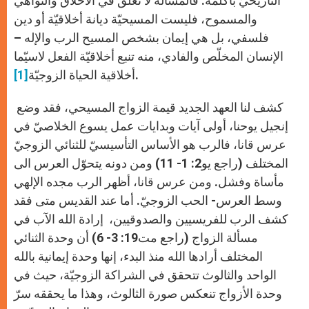
التاريخيّ بأكلمه. فالمسألة لا تعلق في الأخلاق والنواهي
والمسموح، فليست المسيحيّة ديانة أخلاقيّة أو دين
فلسفي، بل هي إيمان بشخص المسيح الرب والإله –
الإنسان المخلّص والفادي، منه تنبع أخلاقيّة الفعل لاسيّما
.
أخلاقية الحياة الزوجيّة
[1]
كشف لنا العهد الجديد قيمة الزواج المسيحي، فقد وضع
إنجيل يوحنا، أولى آيات وبدايات عمل يسوع الخلاصيّ في
عرس قانا، فالرب هو الأساس التأسيسيّ للثنائي الزوجيّ
المختلف (راجع يو2: 1- 11) ومن دونه يتحوّل العرس الى
مأساة وفشل. ومن عرس قانا، أظهر الرب مجده الإلهي
وسط العرس- الحب الزوجيّ. أما عند القديس متى فقد
كشف الرب للفريسيين والصدوقيين، إرادة الله الآب في
مسألة الزواج (راجع مت19: 3- 6) أن وحدة الثنائي
المختلف أرادها الله منذ البدء، إنها وحدة إيمانية بالله
الواحد والثالوث تتحقق في الشراكة الزوجيّة، حيث في
وحدة الأزواج تنعكس صورة الثالوث، وهذا ما يحققه سرّ