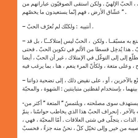
 ، الحبّ الإلهيّ . ولكن استقى الصوفيّون عباراتهم من
عشّاق الأرض ، فهم إنّما يستعيدون ما يخصّهم ” .
– أنتييه : ولكنّك لم تُعرّف الحبّ .
– غيتّون : الحبّ ، هو تسام ٍ هادئ للإرادة التي تتّحد بما ترغبُ فيه ، وتتمتع به مسبّقــا . ولكن ، الحبّ ليس إمتلاكـــًا ، بل قد
ّ . هذا يُدخِل قسطا من الألم في تكوين الحبّ . فحتى
ّع إلى إلى التوغّل في الإمتلاك ، غير أن الحبّ ، أيضا
– أنتييه : هل ينبغي أن نسمّي ، حقّا ، حبّا تلك النزعة التي تدفعنا إلى التمتّع بالآخرين ، أو ، على نقيض ذلك ، إلى تضحية ذواتنا
-غيتّون : الشهوة هي رعشة الغريزة الجنسيّة . حبّ الشهوة هذا لا يستهدف سوى مصلحته ، ويلتمسُ ” المتعة ” أكثر من
ه بالآخر . إنحراف الحبّ هذا الذي يخاطب حواسّنا ، ينمّ
ات ، يتجلّى في شتى العلاقات . أمّا المحبّة ، فهي ،