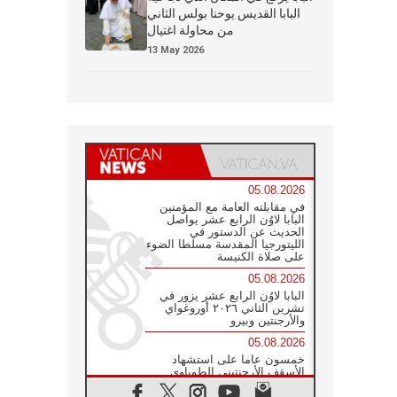
البابا القديس يوحنا بولس الثاني
من محاولة اغتيال
13 May 2026
05.08.2026
في مقابلته العامة مع المؤمنين
البابا لاوُن الرابع عشر يواصل
الحديث عن الدستور في
الليتورجيا المقدسة مسلطا الضوء
على صلاة الكنيسة
05.08.2026
البابا لاوُن الرابع عشر يزور في
تشرين الثاني ٢٠٢٦ أوروغواي
والأرجنتين وبيرو
05.08.2026
خمسون عاما على استشهاد
الأسقف الأرجنتيني الطوباوي
إنريكي أنجيليلي