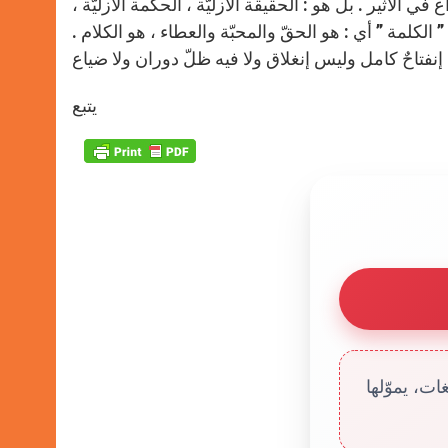
ي الأثير . بل هو : الحقيقة الأزليّة ، الحكمة الأزليّة ،
 ، ” الكلمة ” أي : هو الحقّ والمحبّة والعطاء ، هو الكلام .
يتبع
ت، يموّلها