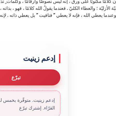
 كلامًا مكتوبًا على ورق ، إنه ليس نصوصًا وأرقامًا ، وكلمات ٍ تذاع ف
ّة الأزليّة ؛ والعطاء الكليّ . فعندما يقولُ الله كلامًا ، فهو ، بذاته
إدعم زينيت
تبرّع
إدعم زينيت. متوفّرة بخمس لغا
القرّاء. إشترك تبرّع