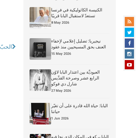
الكنيسة الكاثوليكية في فرنسا
تستعدّ لاستقبال البابا قريبًا
8 May 2026
نيجيريا: تضليل إعلامي لإخفاء
الحبّ 
العنف بحق المسيحيين منذ عقود
15 May 2026
العبوديَّة بين اعتذار البابا لاوُن
الرابع عشر وصرخة القدِّيس
شارل دي فوكو
27 May 2026
البابا: حياة الله قادرة على أن تغيّر
حياتنا
1 Jun 2026
البابا يركع في المكان الذي نجا فيه