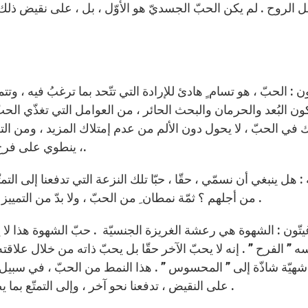
بل الروح . لم يكن الحبّ الجسديّ هو الأوّل ، بل ، على نقيض ذلك
ون البُعد والحرمان والبحث الحائر ، من العوامل التي تغذّي الحب
ك في الحبّ ، لا يحول دون الألم من عدم إمتلاك المزيد ، ومن التطل
، ينطوي على فرح ، وعلى متعة ، ولكأنّ المرء ينعم ، هنا ، بما يرغب فيه.
من أجلهم ؟ ثمّة نمطان ِ من الحبّ ، ولا بدّ من التمييز بينهما ، بإستخدام لفظتين متباينتين : الشهوة ، والمحبّة .
سه ” الفرح ” . إنه لا يحبّ الآخر حقّا بل يحبّ ذاته من خلال علاقت
هيّة شاذّة إلى ” المحسوس ” . هذا النمط من الحبّ ، في سبيل الذ
على النقيض ، تدفعنا نحو آخر ، وإلى التمتّع بما يصيبه من خير ٍ وإلى تخيّل كلّ ، نحنُ منه جزءٌ ، فحسبْ .