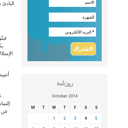
البادئ 
يك
الإمتلا
روزنامة
October 2014
إلتما
M
T
W
T
F
S
S
عن ش
1
2
3
4
5