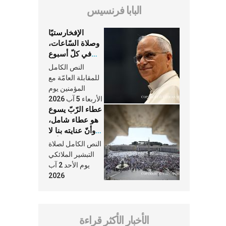
البابا فرنسيس
الإفخارستيّا
وصلاة السّاعات،
في كلّ أسبوع
وكلّ يوم، هما
النص الكامل
النَّفَس في حياة
للمقابلة العامّة مع
الكنيسة
المؤمنين يوم
الأربعاء 5 آب 2026
عطاء الرّبّ يسوع
هو عطاء شامل،
وأنّ عنايته بنا لا
تغيب عنّا أبدًا
النص الكامل لصلاة
التبشير الملائكي
يوم الأحد 2 آب
2026
الأخبار الأكثر قراءة