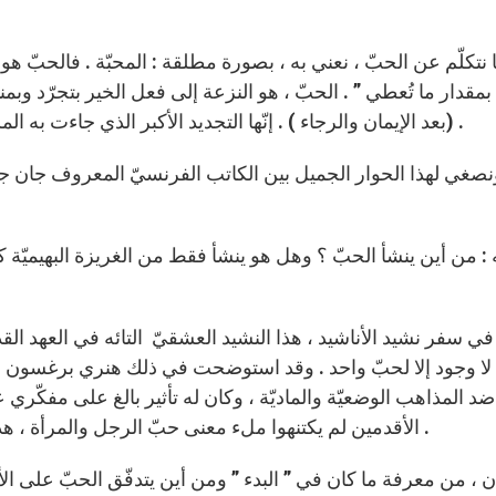
نتكلّم عن الحبّ ، نعني به ، بصورة مطلقة : المحبّة . فالحبّ هو ا
مقدار ما تُعطي ” . الحبّ ، هو النزعة إلى فعل الخير بتجرّد وبمنأىء
(بعد الإيمان والرجاء ) . إنّها التجديد الأكبر الذي جاءت به المسيحيّة . ولا نستطيعُ أن نفصل أيضا بين الحبّ والإيمان .
ونصغي لهذا الحوار الجميل بين الكاتب الفرنسيّ المعروف جان جا
ضد المذاهب الوضعيّة والماديّة ، وكان له تأثير بالغ على مفكّري
الأقدمين لم يكتنهوا ملء معنى حبّ الرجل والمرأة ، هذا الحبّ الزوجيّ ، اللاتعدّدي ، الذي اكتشفته المسيحيّة .
 إذن ، من معرفة ما كان في ” البدء ” ومن أين يتدفّق الحبّ عل