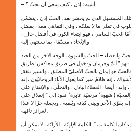
– أنتييه : إذن ، كيف ينبغي أن نحبّ ؟
نمتلك المستقبل الذي لم يحضر بعد . الحبّ إذن ، يتضمّن
أسلوب في تمنّي ما لا نملكه ، وفي التماهي معه ، بفضل
أمّا الحبّ السامي ، فهو ابتغاء الكون في أفضل حال ٍ ،
والإتّحاد ، مسبّقا ، بما سننتهي إليه .
 الحبّ والعطاء – الحبّ والشهوة . الوجه الآخر من الحبذ
بيّ ، فهو ” ألمٌ وحرمان ودخول في طريق معاكس لطريق
الحبّ هو إيمان بالحبّ الأصليّ المطلق ، والسير بثقة ٍ
ك ، إنه ظلامٌ منير كما يقول الآباء الروحانيّون . إنه
إنه ، أيضا ، العطاء الباذل ، والتخلّي ، والإنفتاح على
المحبّة ) شهوة ً مرضيّة عابرة ً تقود إلى ” إنغلاق على
يقوّي الآخر ويبني كيانه ويُنميه ، ويجعله حرّا لا عبدًا
لغرائز تافهة .
ان الكلمة …. ” الكلمة الإلهيّة ، الأزليّة ، لا يمكن أن