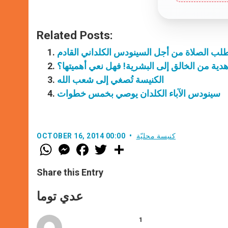
Related Posts:
لب الصلاة من أجل السينودس الكلداني القادم
 هدية من الخالق إلى البشرية! فهل نعي أهميتها؟
الكنيسة تُصغي إلى شعب الله
سينودس الآباء الكلدان يوصي بخمس خطوات
كنيسة محليّة
OCTOBER 16, 2014 00:00
W
M
F
T
S
h
e
a
w
h
a
s
c
i
a
t
s
e
t
r
Share this Entry
s
e
b
t
e
A
n
o
e
p
g
o
r
عدي توما
p
e
k
r
1