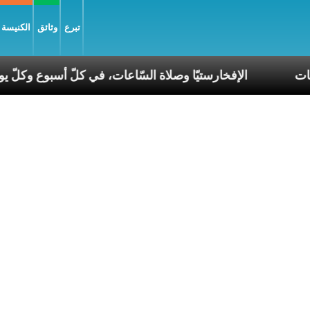
تبرع
وثائق
الكنيسة و
 عصر الانقسامات
الإفخارستيّا وصلاة السّاعات، في كلّ أ