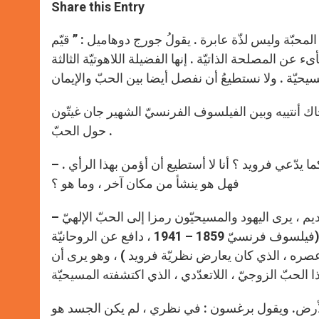
t
s
e
t
r
Share this Entry
s
e
b
t
e
A
n
o
e
p
g
o
r
لمحبّة وليس لذّة عابرة . يقولُ جورج دوهاميل : ” قيّم
p
e
k
 عن المصلحة الذاتيّة . إنها الفضيلة اللاهوتيّة الثالثة
r
ك أنتييه وبين الفيلسوف الفرنسيّ الشهير جان غيتّون
حول الحبّ .
– أنتيبه : من أين ينشأ الحبّ ؟ وهل هو ينشأ فقط من الغريزة البهيميّة كما يدّعي فرويد ؟ أنا لا أستطيع أن أؤمن بهذا الرأي .
فهل هو ينشأ من مكان آخر ، وما هو ؟
– غيتّون : في سفر نشيد الأناشيد ، هذا النشيد العشقيّ التائه في العهد القديم ، يرى اليهود والمسيحيّون رمزا إلى الحبّ الإلهيّ
، وكأن لا وجود إلا لحبّ واحد . وقد استوضحت في ذلك هنري برغسون (فيلسوف فرنسيّ 1859 – 1941 ، دافع عن الروحانيّة
 عصره ، الذي كان يعارض نظريّة فرويد ) ، وهو يرى أن
ى الأرض. ويقول برغسون : في نظري ، لم يكن الجسد هو