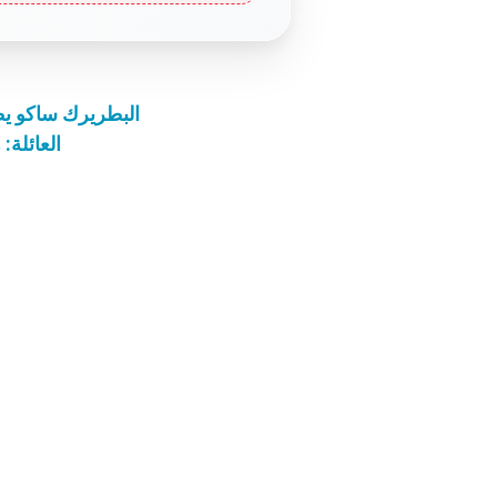
البطريرك ساكو يط
العائلة: