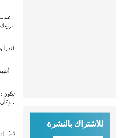
عندما 
ثروتك ب
لنقرأ 
للاشتراك بالنشرة
لابدّ ،