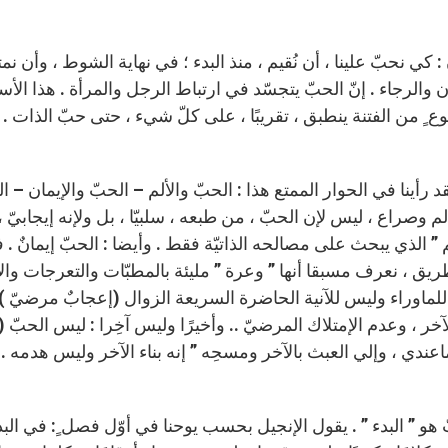
 : كي نحبّ علينا ، أن نُقيم ، منذ البدء ؛ في نهاية الشوط ، وأن 
ان والرجاء . إنّ الحبّ يتجسّد في ارتباط الرجل والمرأة . هذا ال
وع ٍ من الفتنة ينطبق ، تقريبًا ، على كلّ شيء ، حتى حبّ الذات . 
قد رأينا في الحوار الممتع هذا : الحبّ والألم – الحبّ والإيمان –
لم وصراع ، ليس لإن الحبّ ، من طبعه ، سلبيّا ، بل ولإنه إيجا
م ” الذي يبحث على مصالحه الذاتيّة فقط . وأيضا : الحبّ إيمانٌ . ف
ق ، نعرف مسبقا أنها ” وعرة ” مليئة بالمطبّات والتعرجات والأشوا
للماوراء وليس للآنية الحاضرة السريعة الزوال (إعجابٌ مرضيّ ) . و
آخر ، وعدم الإمتلاك المرضيّ .. وأخيرًا وليس آخِرا : ليس الحبّ (
عندي ، وإلي العبث بالآخر ومسحِه ” إنه بناء الآخر وليس هدمه . إنه 
 هو ” البدء ” . يقول الإنجيل بحسب يوحنا في أوّل فصل ٍ: في البدء ك