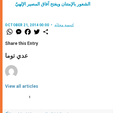
الشعور بالإمتنان ويفتح آفاق المصير الإلهيّ
كنيسة محليّة
OCTOBER 21, 2014 00:00
W
M
F
T
S
h
e
a
w
h
a
s
c
i
a
t
s
e
t
r
Share this Entry
s
e
b
t
e
A
n
o
e
p
g
o
r
عدي توما
p
e
k
r
View all articles
1