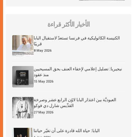
الأخبار الأكثر قراءة
الكنيسة الكاثوليكية في فرنسا تستعدّ لاستقبال البابا
قريبًا
8 May 2026
نيجيريا: تضليل إعلامي لإخفاء العنف بحق المسيحيين
منذ عقود
15 May 2026
العبوديَّة بين اعتذار البابا لاوُن الرابع عشر وصرخة
القدِّيس شارل دي فوكو
27 May 2026
البابا: حياة الله قادرة على أن تغيّر حياتنا