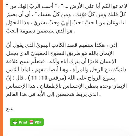
” لا تدعوا لكم أبا على الأرض … ” ، ” أحبب الربّ إلهك من
كلّ قلبك ومن كلّ قوّتك ، ومن كلّ نفسك ” . أي أن يصيرَ
لنا نوعان من الحبّ : حبّ إلهيّ وحبّ بشريّ . هذا التحوّل
هو الذي سيضمن ديمومة الحبّ .
إذن ، هكذا سنفهم قصد الكاتب اليهويّ الذي يقول أنّ
الإيمان بالله هو طريق النضوج الحقيقيّ الذي يجعل
الإنسان قادرًا أن يترك أباه وأمّه ، فيتعلّم نسج علاقة
دائميّة بين الرجل والمرأة . وهنا أيضا ، نفهم ، لماذا أسّس
يسوع الزواج على الله (مرقس 10 : 11 ) ، قال : إنّ
الإيمان وحده يعطي الإحساس بالإطمئنان ، هذا الإحساس
الذي يربط شخصين إلى الأبد في هذا العالم .
يتبع