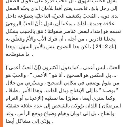
يقول الكاتب اليهويّ ، أنّ للحب قدرة على تحويل الطفل
p
e
k
r
إلى رجل بالغ . فالحب يفتح أفقا للأمان الذي يحبّه الطفل
لدى ذويه . المُحبّ يكتشف الحريّة الداخليّة بتطوّعه داخل
علاقة جديدة . لذلك ، يمكننا أن نقول : أنّ الحبّ الزوجيّ
نفسه هو إمتداد لبعض عناصر طفولتنا ؛ نثق بالحبيب بشكل
يجعلنا قادرين ، من أجله ، أن نترك الأب والأمّ ونتعلّق به
(تك 2 : 24 ) . لكن هذا النضوج ليس بالأمر السهل ، وهذا
ما سنوضّحه .
الحبّ ، ليس أعمى ، كما يقول الكثيرون (إنّ الحبّ أعمى )
… بل العكس هو الصحيح ، أنا هو ” الأعمى ” ، والحبّ هو
من يقومُ بوضعي في مكاني الصحيح ، ويسيّرني من خلال
” بوصلة ” ما إلى الإنفتاح وبذل الذات . وهذا الأمر ، طبعًا ،
وكما سنرى أيضا ، مغايرًا لما نسمّيه (الإعجاب أو الغرام
المرضيّان ) اللذان يؤولان بالشخص إلى عدم علاقة حقيقيّة
وإنفتاح ، بل إلى ذوبان وهيام وضياع ووجع الرأس ، وقد
يؤدّي إلى مشاكل أيضا .