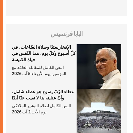
البابا فرنسيس
الإفخارستيّا وصلاة السّاعات، في
كلّ أسبوع وكلّ يوم، هما النَّفَس في
حياة الكنيسة
النص الكامل للمقابلة العامّة مع
المؤمنين يوم الأربعاء 5 آب 2026
عطاء الرّبّ يسوع هو عطاء شامل،
وأنّ عنايته بنا لا تغيب عنّا أبدًا
النص الكامل لصلاة التبشير الملائكي
يوم الأحد 2 آب 2026