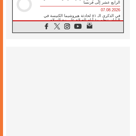
الرابع عشر إلى فرنسا
07.08.2026
في الذكرى الـ ٨١ لحادثة هيروشيما الكنيسة في
اليابان تنظم ١٠ أيام للصلاة على نية السلام
07.08.2026
الكنيسة في الأوروغواي: زيارة البابا ستعزز
الإيمان والرجاء
06.08.2026
الاجتماع الشهري للمطارنة الموارنة
06.08.2026
الكاردينال روسي: زيارة البابا لاوُن إلى الأرجنتين
هي تكريم للبابا فرنسيس
06.08.2026
زيارة البابا إلى البيرو ستكون زمن نعمة ومصالحة
ورجاء
06.08.2026
الكاردينال بارولين في المكسيك: علينا أن نكون
حاضرين إلى جانب المهمشين والمهاجرين
والأجانب
06.08.2026
البابا لاوُن الرابع عشر للشباب في أسيزي:
"أوروبا والعالم يبحثان اليوم عن قديسين جُدد
فيكم"