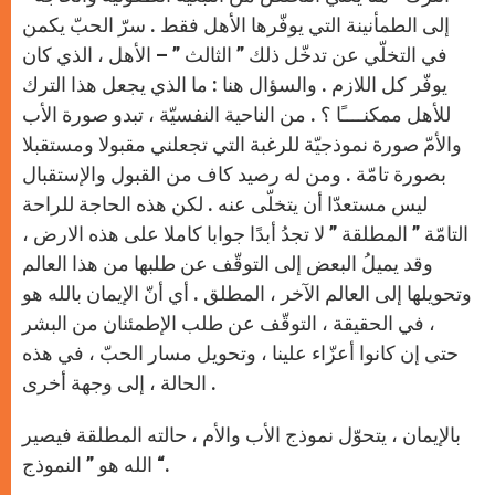
إلى الطمأنينة التي يوفّرها الأهل فقط . سرّ الحبّ يكمن
في التخلّي عن تدخّل ذلك ” الثالث ” – الأهل ، الذي كان
يوفّر كل اللازم . والسؤال هنا : ما الذي يجعل هذا الترك
للأهل ممكنــــًا ؟ . من الناحية النفسيّة ، تبدو صورة الأب
والأمّ صورة نموذجيّة للرغبة التي تجعلني مقبولا ومستقبلا
بصورة تامّة . ومن له رصيد كاف من القبول والإستقبال
ليس مستعدّا أن يتخلّى عنه . لكن هذه الحاجة للراحة
التامّة ” المطلقة ” لا تجدُ أبدًا جوابا كاملا على هذه الارض ،
وقد يميلُ البعض إلى التوقّف عن طلبها من هذا العالم
وتحويلها إلى العالم الآخر ، المطلق . أي أنّ الإيمان بالله هو
، في الحقيقة ، التوقّف عن طلب الإطمئنان من البشر
حتى إن كانوا أعزّاء علينا ، وتحويل مسار الحبّ ، في هذه
الحالة ، إلى وجهة أخرى .
بالإيمان ، يتحوّل نموذج الأب والأم ، حالته المطلقة فيصير
الله هو ” النموذج “.