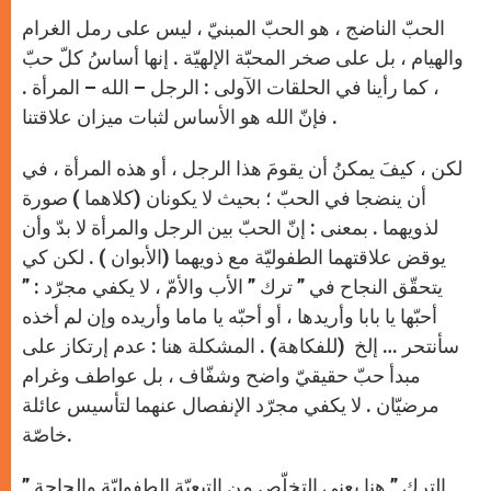
الحبّ الناضج ، هو الحبّ المبنيّ ، ليس على رمل الغرام
والهيام ، بل على صخر المحبّة الإلهيّة . إنها أساسُ كلّ حبّ
، كما رأينا في الحلقات الآولى : الرجل – الله – المرأة .
فإنّ الله هو الأساس لثبات ميزان علاقتنا .
لكن ، كيفَ يمكنُ أن يقومَ هذا الرجل ، أو هذه المرأة ، في
أن ينضجا في الحبّ ؛ بحيث لا يكونان (كلاهما ) صورة
لذويهما . بمعنى : إنّ الحبّ بين الرجل والمرأة لا بدّ وأن
يوقض علاقتهما الطفوليّة مع ذويهما (الأبوان ) . لكن كي
يتحقّق النجاح في ” ترك ” الأب والأمّ ، لا يكفي مجرّد : ”
أحبّها يا بابا وأريدها ، أو أحبّه يا ماما وأريده وإن لم أخذه
سأنتحر … إلخ (للفكاهة) . المشكلة هنا : عدم إرتكاز على
مبدأ حبّ حقيقيّ واضح وشفّاف ، بل عواطف وغرام
مرضيّان . لا يكفي مجرّد الإنفصال عنهما لتأسيس عائلة
خاصّة.
” الترك ” هنا يعني التخلّص من التبعيّة الطفوليّة والحاجة