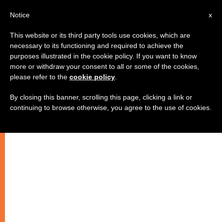
AR
Notice
x
This website or its third party tools use cookies, which are
necessary to its functioning and required to achieve the
purposes illustrated in the cookie policy. If you want to know
عندما ينضج الحبّ ، يترك الرجل أباه
more or withdraw your consent to all or some of the cookies,
please refer to the
cookie policy
.
وأمّه .. ما معنى هذا " الترك " ؟
By closing this banner, scrolling this page, clicking a link or
continuing to browse otherwise, you agree to the use of cookies.
لاهوت الحبّ والزواج (6)