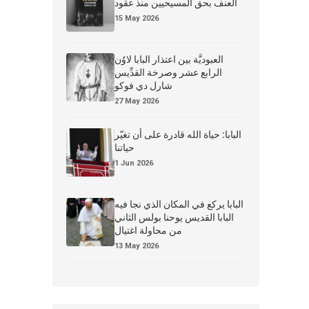
العنف بحق المسيحيين منذ عقود
15 May 2026
العبوديَّة بين اعتذار البابا لاوُن
الرابع عشر وصرخة القدِّيس
شارل دي فوكو
27 May 2026
البابا: حياة الله قادرة على أن تغيّر
حياتنا
1 Jun 2026
البابا يركع في المكان الذي نجا فيه
البابا القديس يوحنا بولس الثاني
من محاولة اغتيال
13 May 2026