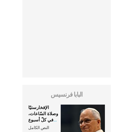
البابا فرنسيس
الإفخارستيّا
وصلاة السّاعات،
في كلّ أسبوع
وكلّ يوم، هما
النص الكامل