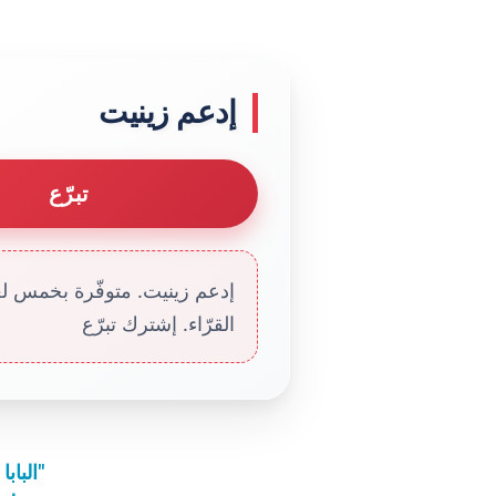
إدعم زينيت
تبرّع
إدعم زينيت. متوفّرة بخمس لغا
القرّاء. إشترك تبرّع
البابا فرنسيس: نعم من أجل كنيسة "مشرَّعة الأبواب"