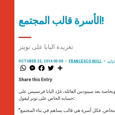
الأسرة قالب المجتمع!
تغريدة البابا على تويتر
اوات
FRANCESCO NULL
OCTOBER 23, 2014 00:00
W
M
F
T
S
h
e
a
w
h
a
s
c
i
a
t
s
e
t
r
Share this Entry
s
e
b
t
e
A
n
o
e
p
g
o
r
وبخاصة بعد سينودس العائلة، غرّد البابا فرنسيس على
p
e
k
حسابه الخاص على توتر ليقول:
r