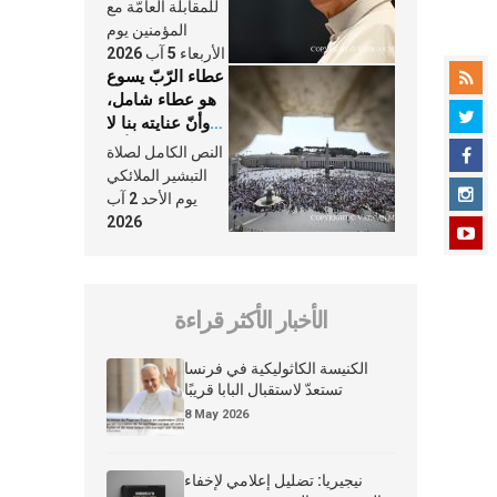
النَّفَس في حياة
للمقابلة العامّة مع
الكنيسة
المؤمنين يوم
الأربعاء 5 آب 2026
عطاء الرّبّ يسوع
هو عطاء شامل،
وأنّ عنايته بنا لا
تغيب عنّا أبدًا
النص الكامل لصلاة
التبشير الملائكي
يوم الأحد 2 آب
2026
الأخبار الأكثر قراءة
الكنيسة الكاثوليكية في فرنسا
تستعدّ لاستقبال البابا قريبًا
8 May 2026
نيجيريا: تضليل إعلامي لإخفاء