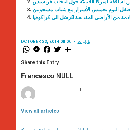
أساقفة أميركا اللاتينيّة حول انتخاب فرنسيس
 يحتفل اليوم بخميس الأسرار مع شباب مسجونين
قادمة من الأراضي المقدسة لتُرسَل الى كراكوفيا
باباوات
OCTOBER 23, 2014 00:00
W
M
F
T
S
h
e
a
w
h
a
s
c
i
a
t
s
e
t
r
Share this Entry
s
e
b
t
e
A
n
o
e
p
g
o
r
Francesco NULL
p
e
k
r
1
View all articles