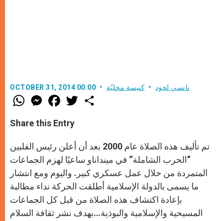
نانسي لحود
كنيسة محليّة
OCTOBER 31, 2014 00:00
W
M
F
T
S
h
e
a
w
h
a
s
c
i
a
t
s
e
t
r
Share this Entry
s
e
b
t
e
A
n
o
e
p
g
o
r
تم تأليف هذه الصلاة عام 2000 بعد أن أعلن رئيس الفلبين
p
e
k
r
“الحرب الشاملة” في مينداناو ساعيًا لهزم الجماعات
المتمردة من خلال عمل عسكري كبير. واليوم ومع انتشار
ما يسمى بالدولة الإسلامية أطلقت الحركة نداء مطالبة
بإعادة اكتشاف هذه الصلاة من قبل كل الجماعات
المسيحية والإسلامية والبوذية…بهدف نشر ثقافة السلام