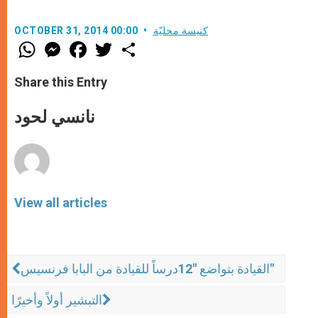
كنيسة محليّة
OCTOBER 31, 2014 00:00
W
M
F
T
S
h
e
a
w
h
a
s
c
i
a
t
s
e
t
r
Share this Entry
s
e
b
t
e
A
n
o
e
p
g
o
r
نانسي لحود
p
e
k
r
View all articles
القيادة بتواضع "12درساً للقيادة من البابا فرنسيس"
التبشير أولاً وأخيرًا