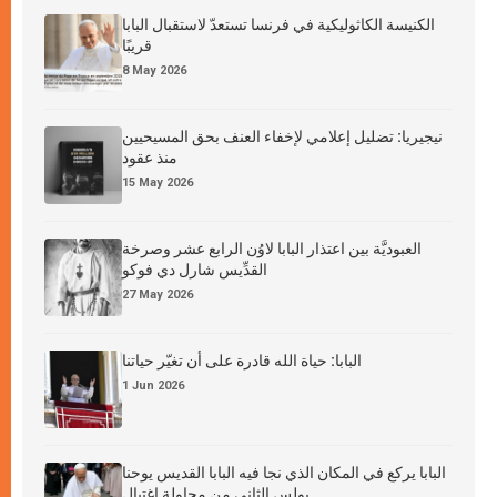
الكنيسة الكاثوليكية في فرنسا تستعدّ لاستقبال البابا
قريبًا
8 May 2026
نيجيريا: تضليل إعلامي لإخفاء العنف بحق المسيحيين
منذ عقود
15 May 2026
العبوديَّة بين اعتذار البابا لاوُن الرابع عشر وصرخة
القدِّيس شارل دي فوكو
27 May 2026
البابا: حياة الله قادرة على أن تغيّر حياتنا
1 Jun 2026
البابا يركع في المكان الذي نجا فيه البابا القديس يوحنا
بولس الثاني من محاولة اغتيال