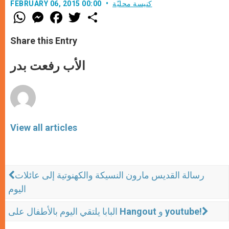
كنيسة محليّة
FEBRUARY 06, 2015 00:00
W
M
F
T
S
h
e
a
w
h
a
s
c
i
a
t
s
e
t
r
Share this Entry
s
e
b
t
e
A
n
o
e
p
g
o
r
الأب رفعت بدر
p
e
k
r
View all articles
رسالة القديس مارون النسيكة والكهنوتية إلى عائلات
اليوم
البابا يلتقي اليوم بالأطفال على Hangout و youtube!