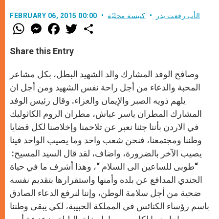
الأب رفعت بدر
كنيسة محليّة
FEBRUARY 06, 2015 00:00
W
M
F
T
S
h
e
a
w
h
a
s
c
i
a
t
s
e
t
r
Share this Entry
s
e
b
t
e
A
n
o
e
p
g
o
r
وصافح الوفد المشارك والد الشهيد البطل، بكل مشاعر
p
e
k
r
المحبة والدعاء من أجل راحة نفس الشهيد ومن أجل ان
يلهم ذويه الصبر والإيمان والعزاء. وقال رئيس الوفد
المشارك المطران ياسر عياش، مطران الروم الكاثوليك
في الاردن بأننا جئنا نعبر عن تلاحمنا وإخلاصنا لكل قضايا
وطننا ومجتمعنا، فنحن شعب واحد وما يصيب الواحد فينا
يصيب الآخر بالضرورة، واضاف، لقد قال السيد المسيح:
“طوبى للساعين الى السلام “، وهذا أشرف ما في حياة
الجندي المدافع عن بلده وأمنها واستقرارها بتقديم نفسه
ضحية من أجل سلامة الوطن، وإننا لنرفع الدعاء الصادق
باسم رؤساء الكنائس في المملكة الحبيبة، لكي يبقى وطننا