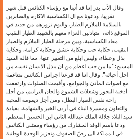
وقال الأب بدر إننا قد أتينا مع رؤساء الكنائس قبل شهر
تقريبا، ودعونا مع آل الكساسبة الاكارم والصابرين
بالسلامة للملازم الطيار. واليوم نزورهم من جديد في
الموقع ذاته، متبادلين العزاء معهم بالشهيد الطيار النقيب
معاذ الكساسبة. وبين مرحلة الطيار الملازم والطيار
النقيب، حكاية حب وحكاية عشق وحكاية كرامة، وحكاية
بذل وعطاء، وليس ابلغ من التعبير عنها، مما قاله السيد
المسيح: “ما من حب اعظم من ان يبذل الانسان نفسه من
اجل أحبائه”. وقال اننا قد قرعنا اجراس الكنائس متناغمة
مع اصوات المآذن والجوامع، وأقيمت الصلوات وارتفعت
أدخنة البخور وشعلات الشموع والحان الترانيم، من أجل
راحة نفس الطيار البطل، ومن أجل ديمومة المحبة
والتعاون ومسيرة البناء في أردن الخير والشهامة، بقيادة
سيد البلاد جلالة الملك عبدالله الثاني ابن الحسين المعظم.
ودعا باسم الوفد المشارك من رؤساء وممثلي الكنائس
في المملكة الى رصّ الصفوف وتعزيز الوحدة الوطنية