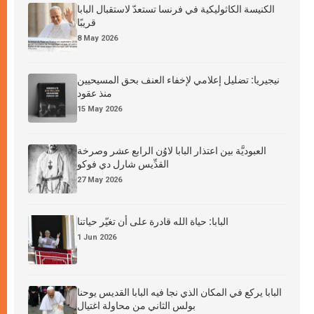
الكنيسة الكاثوليكية في فرنسا تستعدّ لاستقبال البابا
قريبًا
8 May 2026
نيجيريا: تضليل إعلامي لإخفاء العنف بحق المسيحيين
منذ عقود
15 May 2026
العبوديَّة بين اعتذار البابا لاوُن الرابع عشر وصرخة
القدِّيس شارل دي فوكو
27 May 2026
البابا: حياة الله قادرة على أن تغيّر حياتنا
1 Jun 2026
البابا يركع في المكان الذي نجا فيه البابا القديس يوحنا
بولس الثاني من محاولة اغتيال