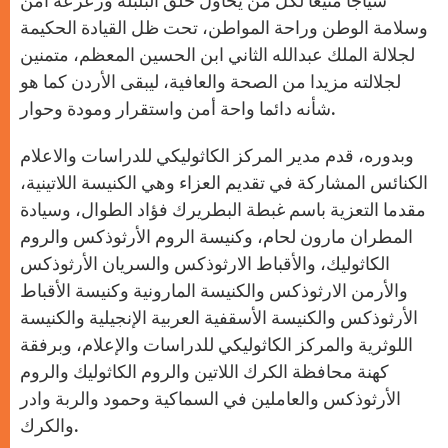
سياجا منيعا لكل من يحاول خلق البلبلة وزعزعة أمن
وسلامة الوطن وراحة المواطن، تحت ظل القيادة الحكيمة
لجلالة الملك عبدالله الثاني ابن الحسين المعظم، متمنين
لجلالته مزيدا من الصحة والعافية، ليبقى الأردن كما هو
شأنه دائما واحة أمن واستقرار ومودة وحوار.
وبدوره، قدم مدير المركز الكاثوليكي للدراسات والاعلام
الكنائس المشاركة في تقديم العزاء وهي الكنيسة اللاتينية،
مقدما التعزية باسم غبطة البطريرك فؤاد الطوال، وسيادة
المطران مارون لحام، وكنيسة الروم الأرثوذكس والروم
الكاثوليك، والأقباط الارثوذكس والسريان الأرثوذكس
والأرمن الارثوذكس والكنيسة المارونية وكنيسة الأقباط
الأرثوذكس والكنيسة الأسقفية العربية الإنجيلية والكنيسة
اللوثرية والمركز الكاثوليكي للدراسات والإعلام، وبرفقة
كهنة محافظة الكرك اللاتين والروم الكاثوليك والروم
الأرثوذكس والعاملين في السماكية وحمود والربة وادر
والكرك.