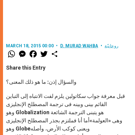
روحانيّة
D. MURAD WAHBA
MARCH 18, 2015 00:00
W
M
F
T
S
h
e
a
w
h
a
s
c
i
a
t
s
e
t
r
Share this Entry
s
e
b
t
e
A
n
o
e
p
g
o
r
والسؤال إذن: ما هو ذلك المعنى؟
p
e
k
r
قبل معرفة جواب سكاتولين يلزم لفت الانتباه إلى التباين
القائم بينى وبينه فى ترجمة المصطلح الإنجليزى
وهو Globalization هو يتبنى الترجمة الشائعة
وهى «العولمة»أما أنا فملتزم بجذر المصطلح الإنجليزى
وهو Globeويعنى كوكب الأرض، وأصله