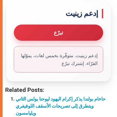
إدعم زينيت
تبرّع
إدعم زينيت. متوفّرة بخمس لغات، يموّلها
القرّاء. إشترك تبرّع
Related Posts:
حاخام بولندا يذكر إكرام اليهود ليوحنا بولس الثاني
ويتطرق إلى تصريحات الأسقف اللوفيفري
ويليامسون