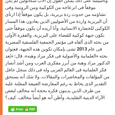
وتأسيساً على ذلك يمكن القول إن الأب سكاتولين لم يكن
موفقاً فى انزعاجه من الكوكبية ومن الروبتية وفى
تشاؤمه من حدوث ردة بربرية، بل يكون موفقاً إذا ارتأى
أن البربرية واردة من الأصوليين الذين يعادون هذا المسار
الكوكبى للحضارة الانسانية. وأنا أريده أن يكون موفقاً حتى
نكوَن جبهة كوكبية للقضاء على البربرية. والفقرة الأولى
من بحثه الذى ألقاه فى مؤتمر الجمعية الفلسفية المصرية
فى عام 2013 تشى بإمكان تكوين هذه الجبهة. فعنوان
بحثه «العلمانية والأصولية فى فكر مراد وهبه». قال: «يُعد
الدكتور مراد وهبة من أبرز مفكرى العرب ومن أشد أنصار
فكر العلمانية فى العالم العربى وله فى ذلك سجل حافل
من المؤلفات والمحاضرات والمقالات. ولا شك أنه يستحق
التقدير الذى يحاط به رغم المعارضة العنيفة المعلنة عليه
من طرف الذين يدينون فكره بحجة أنه مخالف لبعض
الآراء الدينية التقليدية. وأظن أنه هو أيضاً مخالف. كيف؟