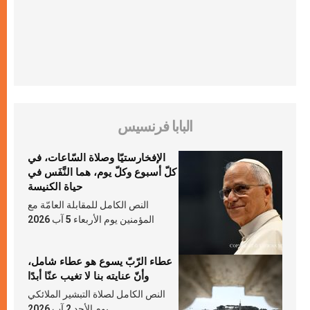
البابا فرنسيس
الإفخارستيّا وصلاة السّاعات، في
كلّ أسبوع وكلّ يوم، هما النَّفَس في
حياة الكنيسة
النص الكامل للمقابلة العامّة مع
المؤمنين يوم الأربعاء 5 آب 2026
عطاء الرّبّ يسوع هو عطاء شامل،
وأنّ عنايته بنا لا تغيب عنّا أبدًا
النص الكامل لصلاة التبشير الملائكي
يوم الأحد 2 آب 2026