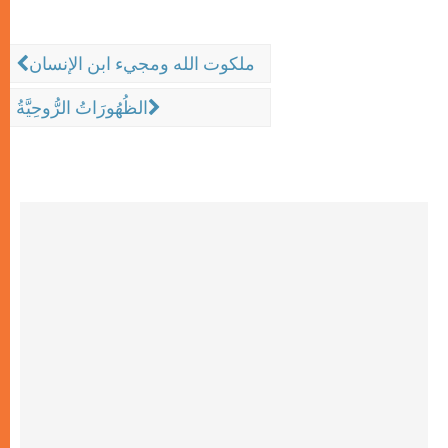
ملكوت الله ومجيء ابن الإنسان
الظُهُورَاتُ الرُّوحِيَّةُ