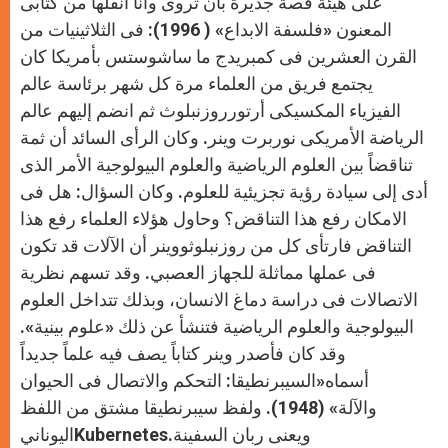
على هيئة قصة جديرة بأن تُروى وأنا أنقلها من كتابى
المعنون «فلسفة الابداع» ( 1996): فى الثلاثينيات من
القرن العشرين فى كمبريدج ما ساشوستس بأمريكا كان
يجتمع فريق من العلماء مرة كل شهر برئاسة عالم
الفيزياء المكسيكى أرتورروزنبلوث ثم انضم إليهم عالم
الرياضة الأمريكى نوربرت وينر. وكان الرأى السائد أن ثمة
تناقضاً بين العلوم الرياضية والعلوم البيولوجية الأمر الذى
أدى إلى سيادة رؤية تجزيئية للعلوم. وكان السؤال: هل فى
الامكان رفع هذا التناقض؟ وحاول هؤلاء العلماء رفع هذا
التناقض فارتأى كل من روزنبلوثووينر أن الآلات قد تكون
فى عملها مماثلة للجهاز العصبي. وقد تسهم نظرية
الاتصالات فى دراسة دماغ الانسان، وبذلك تتداخل العلوم
البيولوجية والعلوم الرياضية فتنشأ عن ذلك «علوم بينية».
وقد كان فأصدر وينر كتاباً يصف فيه علماً جديداً
أسماه«السيبرنطيقا: التحكم والاتصال فى الحيوان
والآلة» (1948). ولفظ سيبرنطيقا مشتق من اللفظ
اليونانيKubernetesويعنى ربان السفينة.