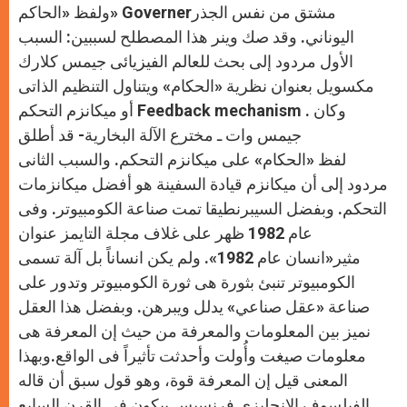
ولفظ «الحاكم» Governerمشتق من نفس الجذر
اليوناني. وقد صك وينر هذا المصطلح لسببين: السبب
الأول مردود إلى بحث للعالم الفيزيائى جيمس كلارك
مكسويل بعنوان نظرية «الحكام» ويتناول التنظيم الذاتى
أو ميكانزم التحكم Feedback mechanism . وكان
جيمس وات ـ مخترع الآلة البخارية- قد أطلق
لفظ «الحكام» على ميكانزم التحكم. والسبب الثانى
مردود إلى أن ميكانزم قيادة السفينة هو أفضل ميكانزمات
التحكم. وبفضل السيبرنطيقا تمت صناعة الكومبيوتر. وفى
عام 1982 ظهر على غلاف مجلة التايمز عنوان
مثير«انسان عام 1982». ولم يكن انساناً بل آلة تسمى
الكومبيوتر تنبئ بثورة هى ثورة الكومبيوتر وتدور على
صناعة «عقل صناعي» يدلل ويبرهن. وبفضل هذا العقل
نميز بين المعلومات والمعرفة من حيث إن المعرفة هى
معلومات صيغت وأُولت وأحدثت تأثيراً فى الواقع.وبهذا
المعنى قيل إن المعرفة قوة، وهو قول سبق أن قاله
الفيلسوف الإنجليزى فرنسيس بيكون فى القرن السابع