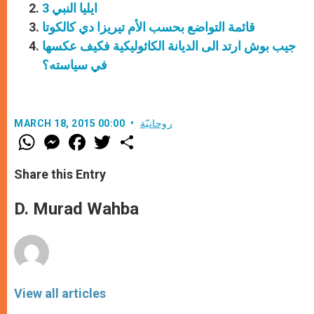
ايليا النبي 3
قائمة التواضع بحسب الأم تيريزا دي كالكوتا
جيب بوش ارتد الى الديانة الكاثوليكية فكيف عكسها
في سياسته؟
روحانيّة
MARCH 18, 2015 00:00
W
M
F
T
S
h
e
a
w
h
a
s
c
i
a
t
s
e
t
r
Share this Entry
s
e
b
t
e
A
n
o
e
p
g
o
r
D. Murad Wahba
p
e
k
r
View all articles