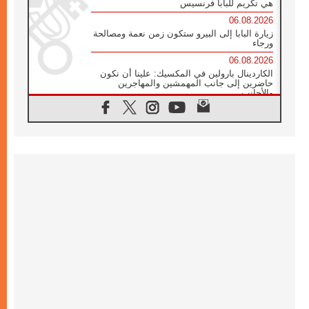
هي تكريم للبابا فرنسيس
06.08.2026
زيارة البابا إلى البيرو ستكون زمن نعمة ومصالحة
ورجاء
06.08.2026
الكاردينال بارولين في المكسيك: علينا أن نكون
حاضرين إلى جانب المهمشين والمهاجرين
والأجانب
06.08.2026
البابا لاوُن الرابع عشر للشباب في أسيزي:
"أوروبا والعالم يبحثان اليوم عن قديسين جُدد
فيكم"
06.08.2026
البابا في أسيزي يتحدث إلى الشباب المشاركين
في لقاء الشباب الفرنسيسكاني
06.08.2026
البابا لاوُن الرابع عشر يبرق معزيا بوفاة
الكاردينال جوليو دوارتي لانغا
05.08.2026
في مقابلته العامة مع المؤمنين البابا لاوُن الرابع
عشر يواصل الحديث عن الدستور في الليتورجيا
المقدسة مسلطا الضوء على صلاة الكنيسة
05.08.2026
البابا لاوُن الرابع عشر يزور في تشرين الثاني