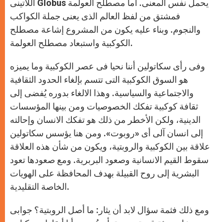
اللاتينى Globus يحمل نفس المعنى. أما مصطلح العولمة
فمشتق من لفظ العالم الذى يعنى جملة الكواكب
والنجوم. وبناء عليه يكون من المشروع إشاعة مصطلح
الكوكبية واستبعاد مصطلح العولمة.
وفى رأى سكاتولين أننا نحيا فى عصر الكوكبية وما يميزه
هو السوق الكوكبية التى تتسم بإلغاء الحدود الثقافية
والاجتماعية والسياسية. وهذا الالغاء بدوره يُفضى إلى
ثقافة كوكبية تفكك الخصوصيات ومن بينها المؤسسات
الدينية، ولكن الأخطر من ذلك هو تفكك الانسان وإحالته
إلى انسان آلى أى «روبوت». ومن هنا يؤسس سكاتولين
علاقة بين الكوكبية والروبتية، ويكون من شأن هذه العلاقة
سقوط القيم الانسانية وصعود البربرية. ومع صعودها تعود
البشرية إلى روح القبيلة بهدف المحافظة على الهويات
الخاصة التقليدية.
ومع ذلك فثمة سؤال لابد أن يثار: ما أصل الروبتية؟ جوابى