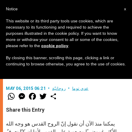
AR
Notice
x
This website or its third party tools use cookies, which are
necessary to its functioning and required to achieve the
purposes illustrated in the cookie policy. If you want to know
هل سمّي الروح القدس المجهول
more or withdraw your consent to all or some of the cookies,
please refer to the
cookie policy
.
الأكبر؟
By closing this banner, scrolling this page, clicking a link or
continuing to browse otherwise, you agree to the use of cookies.
الروح القدس والمواهب السبع (2)
عدي توما
روحانيّة
MAY 06, 2015 06:21
W
M
F
T
S
h
e
a
w
h
a
s
c
i
a
t
s
e
t
r
Share this Entry
s
e
b
t
e
A
n
o
e
p
g
o
r
يمكننا منذ الآن أن نقول إنّ الروح القدس هو وجه الله
p
e
k
r
الأكثر غموضـــًا وصعوبة على الفهم . لأننا إن كنّا نعرفُ