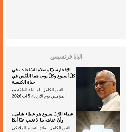
البابا فرنسيس
الإفخارستيّا وصلاة السّاعات، في
كلّ أسبوع وكلّ يوم، هما النَّفَس في
حياة الكنيسة
النص الكامل للمقابلة العامّة مع
المؤمنين يوم الأربعاء 5 آب 2026
عطاء الرّبّ يسوع هو عطاء شامل،
وأنّ عنايته بنا لا تغيب عنّا أبدًا
النص الكامل لصلاة التبشير الملائكي