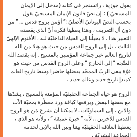
يقول جوزيف راتسنجر في كتابه (مدخل إلى الإيمان
المسيحيّ ) : إن نصّ قانون الإيمان المسيحيّ يقول
بحسب النصّ اليونانيّ الأصليّ :” أؤمن بروح قدس … ” من
دون أل التعريف ، وهذا يعطينا فكرة أنّ الذي يقصده
التعبير هذا ، لا يحيلُنا إلى الحياة الداخليّة لله ، الأقنوم الإلهيّ
الثالث ، بل إلى الروح القدس من حيث هو هِبةٌ من الله
لتاريخ العالم عبر جماعة المؤمنين بالمسيح . إنه يقصد الله
المتّجه ” إلى الخارج ” وعلى الروح القدس من حيث هو
قوّة يبقى الربّ الممجّد بفضلها حاضرا وسط تاريخ العالم
كمبدإ تاريخ جديد وعالم جديد .
الروح هو حياة الجماعة الحقيقيّة المؤمنة بالمسيح ، يشدّها
مع بعضها البعض ويرفعها كباقة ورد معطّرة بمحبّة الآب
والابن ، إلى السماويّات . لا يمكننا أن نشرحَ مَن هو الروح
القدس للآخرين .. لأنه ” خبرة عميقة ” ، ولأنه هو الذي ،
يعطينا العلاقة الحقيقيّة بيننا وبين الله بالإبن لخدمة
الجماعة البشريّة .