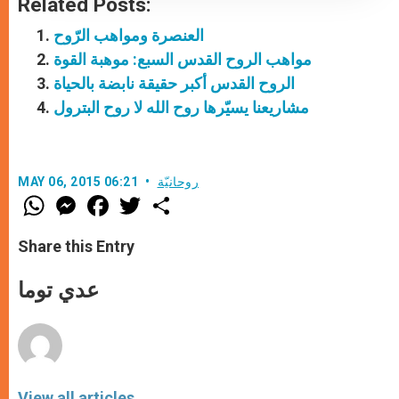
Related Posts:
العنصرة ومواهب الرّوح
مواهب الروح القدس السبع: موهبة القوة
الروح القدس أكبر حقيقة نابضة بالحياة
مشاريعنا يسيّرها روح الله لا روح البترول
روحانيّة
MAY 06, 2015 06:21
W
M
F
T
S
h
e
a
w
h
a
s
c
i
a
t
s
e
t
r
Share this Entry
s
e
b
t
e
A
n
o
e
p
g
o
r
عدي توما
p
e
k
r
View all articles