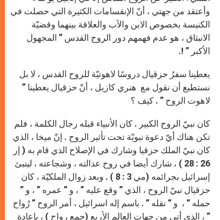
وأعتقد من جهتي ، أنّ الإنقسامات الكثيرة التي حصلت في
الكنيسة بخصوص الابن والآب والعلاقة بينهما وقضيّة
الانبثاق ، هو عدم فهمهم دور الروح القدس ” المجهول
الأكبر ” !.
يعطينا سفرُ حزقيال دروسًا لاهوتيّة للروح القدس ، لا بل
نستطيع أن نقول مع هنري كازيل ، أنّ حزقيال يعطينا ”
لاهوت الروح ” . كيف ؟
كان نبيّ الروح الكبير . كان الأنبياء قبله رجال الكلمة ، فلم
تكن هناك أيّ دعوة نبويّة تحت تأثير الروح . إنّ ميخا ، الذي
كان نبيّ الملك حزقيا وشارك في الإصلاح الذي قام به ( إر
26 : 28 ) ، شارك أيضا في روح عدالته ، وشجاعته ، لينبئ
إسرائيل بجرائمه (مي 3 : 8 ) . وبعد زوال الملكيّة ، كان
حزقيال نبيّ الروح ، الذي ” وقع عليه ” ، و ” عمره ” ، و ”
حمله ” ، و ” نقله ” . باسم إله اسرائيل ، أمر الروح ” رُواح
” ، الذي أتى من جهات العالم الأربع (جمع رواح ) ، بإعادة