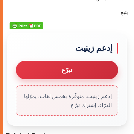
يتبع
إدعم زينيت
تبرّع
إدعم زينيت. متوفّرة بخمس لغات، يموّلها
القرّاء. إشترك تبرّع