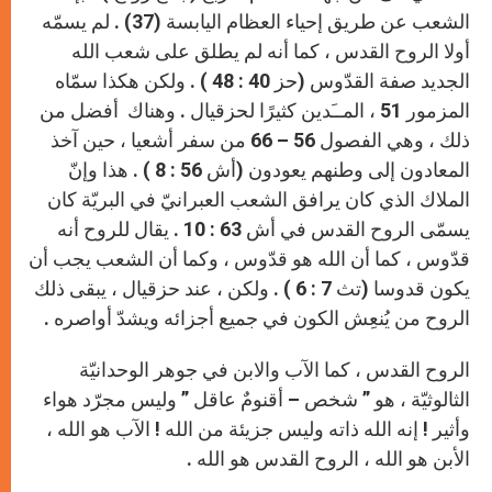
الشعب عن طريق إحياء العظام اليابسة (37) . لم يسمّه
أولا الروح القدس ، كما أنه لم يطلق على شعب الله
الجديد صفة القدّوس (حز 40 : 48 ) . ولكن هكذا سمّاه
المزمور 51 ، المــَدين كثيرًا لحزقيال . وهناك أفضل من
ذلك ، وهي الفصول 56 – 66 من سفر أشعيا ، حين آخذ
المعادون إلى وطنهم يعودون (أش 56 : 8 ) . هذا وإنّ
الملاك الذي كان يرافق الشعب العبرانيّ في البريّة كان
يسمّى الروح القدس في أش 63 : 10 . يقال للروح أنه
قدّوس ، كما أن الله هو قدّوس ، وكما أن الشعب يجب أن
يكون قدوسا (تث 7 : 6 ) . ولكن ، عند حزقيال ، يبقى ذلك
الروح من يُنعِش الكون في جميع أجزائه ويشدّ أواصره .
الروح القدس ، كما الآب والابن في جوهر الوحدانيّة
الثالوثيّة ، هو ” شخص – أقنومٌ عاقل ” وليس مجرّد هواء
وأثير ! إنه الله ذاته وليس جزيئة من الله ! الآب هو الله ،
الأبن هو الله ، الروح القدس هو الله .