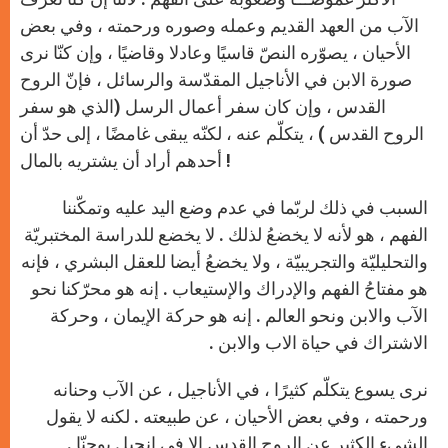
الآب من العهد القديم وعمله وصوره ورحمته ، وفي بعض
الأحيان ، يصوّره النصّ قاسيًا وعادلا وقاضيًا ، وإن كنّا نرى
صورة الابن في الأناجيل المقدّسة والرسائل ، فإنّ الروح
القدس ، وإن كان سفر أعمال الرسل (الذي هو سفر
الروح القدس ) ، يتكلّم عنه ، لكنّه يبقى غامضًا ، إلى حدّ أن
أحدهم أراد أن يشتريه بالمال !
السبب في ذلك لربّما في عدم وضع اليد عليه وتمكّننا
الفهم ، هو لأنه لا يخضعُ لذلك . لا يخضع للدراسة المختبريّة
والتحليليّة والتجريبيّة ، ولا يخضعُ أيضا للعقل البشري ، فإنه
هو مفتاحُ الفهم والإدراك والإستيعاب . إنه هو محرّكنا نحو
الآب والابن ونحو العالم . إنه هو حركة الإيمان ، وحركة
الاشتراك في حياة الاب والابن .
نرى يسوع يتكلّم كثيرًا ، في الأناجيل ، عن الآب وحنانه
ورحمته ، وفي بعض الأحيان ، عن طبيعته . لكنه لا يقول
الشيء الكثير عن الروح القدس إلا في إنجيل يوحنّا .