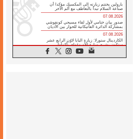
بارولين يختتم زيارته إلى المكسيك مؤكدا أن
صناعة السلام تبدأ بالتعاطف مع ألم الآخر
07.08.2026
صدور بيان ختامي لأول لقاء مسيحي كونفوشي
بمشاركة الدائرة الفاتيكانية للحوار بين الأديان
07.08.2026
الكاردينال ستورلا: زيارة البابا لاوُن الرابع عشر
ستكون بشرى سارة للأوروغواي بأكملها
07.08.2026
الفاتيكان يعلن برنامج الزيارة الرسولية للبابا لاوُن
الرابع عشر إلى فرنسا
07.08.2026
في الذكرى الـ ٨١ لحادثة هيروشيما الكنيسة في
اليابان تنظم ١٠ أيام للصلاة على نية السلام
07.08.2026
الكنيسة في الأوروغواي: زيارة البابا ستعزز
الإيمان والرجاء
06.08.2026
الاجتماع الشهري للمطارنة الموارنة
06.08.2026
الكاردينال روسي: زيارة البابا لاوُن إلى الأرجنتين
هي تكريم للبابا فرنسيس
06.08.2026