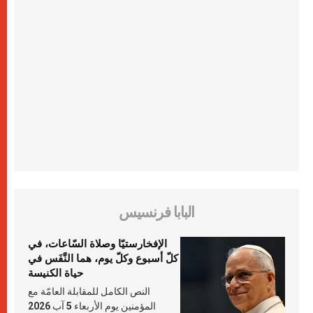
البابا فرنسيس
الإفخارستيّا وصلاة السّاعات، في
كلّ أسبوع وكلّ يوم، هما النَّفَس في
حياة الكنيسة
النص الكامل للمقابلة العامّة مع
المؤمنين يوم الأربعاء 5 آب 2026