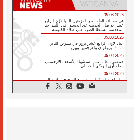
05.08.2026
في مقابلته العامة مع المؤمنين البابا لاوُن الرابع
عشر يواصل الحديث عن الدستور في الليتورجيا
المقدسة مسلطا الضوء على صلاة الكنيسة
05.08.2026
البابا لاوُن الرابع عشر يزور في تشرين الثاني
٢٠٢٦ أوروغواي والأرجنتين وبيرو
05.08.2026
خمسون عاما على استشهاد الأسقف الأرجنتيني
الطوباوي إنريكي أنجيليلي
05.08.2026
البابا لفرسان كولومبوس: هناك حاجة ماسة إلى
أنبياء تناغم يسعون إلى بناء الجسور
04.08.2026
وفاة الكاردينال جوليو دوارتي لانغا
04.08.2026
عميد دائرة الحوار بين الأديان يفتتح في سيول
أول لقاء مسيحي كونفوشي
04.08.2026
إطلاق النشيد الرسمي لليوم العالمي للشباب في
سيول