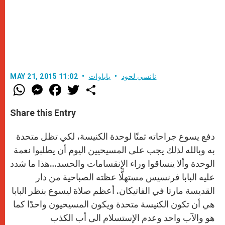
نانسي لحود
باباوات
MAY 21, 2015 11:02
W
M
F
T
S
h
e
a
w
h
a
s
c
i
a
t
s
e
t
r
Share this Entry
s
e
b
t
e
A
n
o
e
p
g
o
r
دفع يسوع جراحاته ثمنًا لوحدة الكنيسة، لكي تظل متحدة
p
e
k
r
به وبالله لذلك يجب على المسيحيين اليوم أن يطلبوا نعمة
الوحدة وألا ينساقوا وراء الإنقسامات والحسد…هذا ما شدد
عليه البابا فرنسيس مستهلًّا عظته الصباحية من دار
القديسة مارتا في الفاتيكان. أعظم صلاة ليسوع بنظر البابا
هي أن تكون الكنيسة متحدة ويكون المسيحيون واحدًا كما
هو والآب واحد وعدم الإستسلام الى أب الكذب