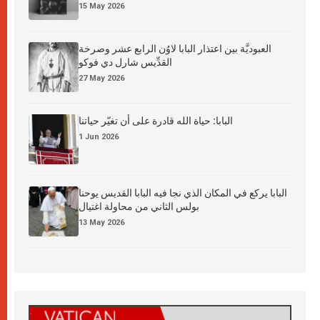
15 May 2026
العبوديَّة بين اعتذار البابا لاوُن الرابع عشر وصرخة
القدِّيس شارل دي فوكو
27 May 2026
البابا: حياة الله قادرة على أن تغيّر حياتنا
1 Jun 2026
البابا يركع في المكان الذي نجا فيه البابا القديس يوحنا
بولس الثاني من محاولة اغتيال
13 May 2026