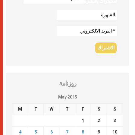
للاشتراك بالنشرة
روزنامة
May 2015
M
T
W
T
F
S
S
1
2
3
4
5
6
7
8
9
10