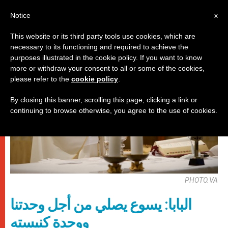
AR
Notice
x
This website or its third party tools use cookies, which are
necessary to its functioning and required to achieve the
باباوات
purposes illustrated in the cookie policy. If you want to know
more or withdraw your consent to all or some of the cookies,
please refer to the
cookie policy
.
By closing this banner, scrolling this page, clicking a link or
continuing to browse otherwise, you agree to the use of cookies.
PHOTO.VA
البابا: يسوع يصلي من أجل وحدتنا
ووحدة كنيسته