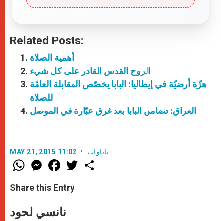
Related Posts:
أهمية الصلاة
الروح القدس القادر على كل شيء
هزّة أرضيّة في إيطاليا: البابا يخصّص المقابلة العامّة
للصلاة
العراق: تضامن البابا بعد غرق عبّارة في الموصل
باباوات
MAY 21, 2015 11:02
W
M
F
T
S
h
e
a
w
h
a
s
c
i
a
t
s
e
t
r
Share this Entry
s
e
b
t
e
A
n
o
e
p
g
o
r
نانسي لحود
p
e
k