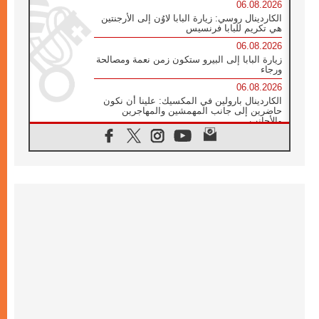
06.08.2026
الكاردينال روسي: زيارة البابا لاوُن إلى الأرجنتين
هي تكريم للبابا فرنسيس
06.08.2026
زيارة البابا إلى البيرو ستكون زمن نعمة ومصالحة
ورجاء
06.08.2026
الكاردينال بارولين في المكسيك: علينا أن نكون
حاضرين إلى جانب المهمشين والمهاجرين
والأجانب
06.08.2026
البابا لاوُن الرابع عشر للشباب في أسيزي:
"أوروبا والعالم يبحثان اليوم عن قديسين جُدد
فيكم"
06.08.2026
البابا في أسيزي يتحدث إلى الشباب المشاركين
في لقاء الشباب الفرنسيسكاني
06.08.2026
البابا لاوُن الرابع عشر يبرق معزيا بوفاة
الكاردينال جوليو دوارتي لانغا
05.08.2026
في مقابلته العامة مع المؤمنين البابا لاوُن الرابع
عشر يواصل الحديث عن الدستور في الليتورجيا
المقدسة مسلطا الضوء على صلاة الكنيسة