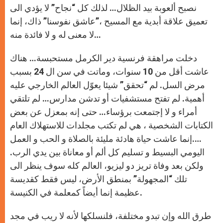
نصبح ألعوبة بيد الظلال… لذلك كل “نجاح” لا يؤدي الى
تعميق علاقة أبدية مع المسيح ،”عاشق نفوسنا” ذاك، إنما
لا معنى له و لا فائدة منه…
دخلت مراهقة فرنسية دير الكرمل مستحبسة… هناك
عاشت أقل من 10 سنوات، وماتت في سن ال 24 بسبب
مرض السل. لم “تحقق” شيئا يعوّل العالم الخارجي عليه
أهمية. لم تفتح مستشفيات أو تدشن مدارس… لم تلتقي
أمراء و لا إجتمعت برؤساء… حتى إنه بمعزل عن بعض
الكتابات الشخصية ، هي لم تكتب مجلدات للاستهلاك العام
….إنما عاشت حياة هادئة مليئة بالصلاة و الحب و العمل
اليومي البسيط و تسليم كل ألم أو معاناة بين يدي الرب.
ولكن بعد وفاة تريز دو ليزيو، العالم كله سوف ينظر الى
تلك “المجهولة” بمنطق الأرض، ليس فقط كقديسة
عظيمة إنما أيضاً كمعلمة في الكنيسة.
طرق الله وإن تبدو مختلفة، فلنسلكها لأنه لا ريب في مجد