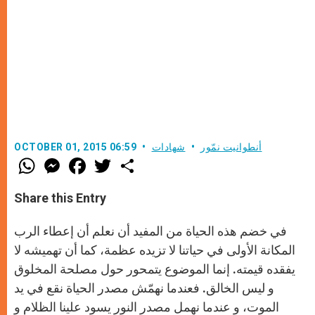
أنطوانيت نمّور
شهادات
OCTOBER 01, 2015 06:59
W
M
F
T
S
h
e
a
w
h
a
s
c
i
a
t
s
e
t
r
Share this Entry
s
e
b
t
e
A
n
o
e
p
g
o
r
في خضم هذه الحياة من المفيد أن نعلم أن إعطاء الرب
p
e
k
r
المكانة الأولى في حياتنا لا تزيده عظمة، كما أن تهميشه لا
يفقده قيمته. إنما الموضوع يتمحور حول مصلحة المخلوق
و ليس الخالق. فعندما نهمّش مصدر الحياة نقع في يد
الموت، و عندما نهمل مصدر النور يسود علينا الظلام و