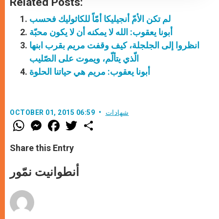
Related Posts:
لم تكن الأمّ أنجيليكا أمّاً للكاثوليك فحسب
أبونا يعقوب: الله لا يمكنه أن لا يكون محبّة
انظروا إلى الجلجلة، كيف وقفت مريم بقرب ابنها
الّذي يتألّم، ويموت على الصّليب
أبونا يعقوب: مريم هي حياتنا الحلوة
شهادات
OCTOBER 01, 2015 06:59
W
M
F
T
S
h
e
a
w
h
a
s
c
i
a
t
s
e
t
r
Share this Entry
s
e
b
t
e
A
n
o
e
p
g
o
r
أنطوانيت نمّور
p
e
k
r