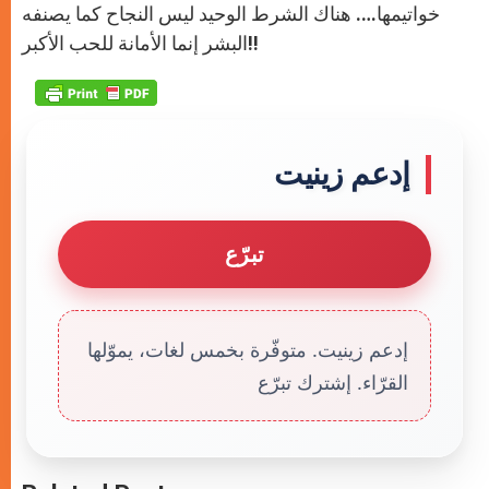
خواتيمها…. هناك الشرط الوحيد ليس النجاح كما يصنفه
البشر إنما الأمانة للحب الأكبر!!
إدعم زينيت
تبرّع
إدعم زينيت. متوفّرة بخمس لغات، يموّلها
القرّاء. إشترك تبرّع