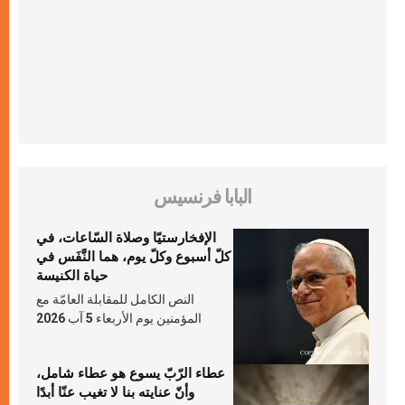
البابا فرنسيس
الإفخارستيّا وصلاة السّاعات، في
كلّ أسبوع وكلّ يوم، هما النَّفَس في
حياة الكنيسة
النص الكامل للمقابلة العامّة مع
المؤمنين يوم الأربعاء 5 آب 2026
عطاء الرّبّ يسوع هو عطاء شامل،
وأنّ عنايته بنا لا تغيب عنّا أبدًا