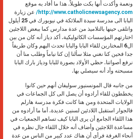
ونعمة وأكدت أنها بكت طويلاً. هذا ما أفاد به موقع
http://www.catholicnewsagency.com
/
عن زيارة
البابا الى مدرسة سيدة الملائكة في نيويورك في 25 أيلول
واتلقى حينها بالتلاميذ من عدة مدارس كما ببعض اللاجئين
اختارتهم المؤسسات الكاثوليكية. أكد دياز أنه كان من بين
ال6 المختارين للقاء البابا والبابا تحدث اليهم وكان طريفاً
جدا فحين كنا نغني مثلا سألنا إن كنا نياماً وطلب منا أن
نرفع أصواتنا. حظي الأولاد بصورة للبابا ودياز بارك البابا
مسبحته وأد أنه سيصلي بها.
من جانبه قال المونسنيور سوليفان أنهم حين كانوا
يخططون للقاء أرادوه أن يصل الى كل الجماعات في
الولايات المتحدة ومن هنا كانت فكرة مدرسة هارلم
فالجوار استقبل اللادئين لسنين عديدة. أما ما أرادوه من
هذا اللقاء الجامع أن يرى البابا كيف تساهم الجمعيات في
مساعدة اللاجئين وأضاف أنه خلال اللقاء جال نظره في
أنحاء الغرفة فرأى أن هناك عدد كبير من الناس من عدة