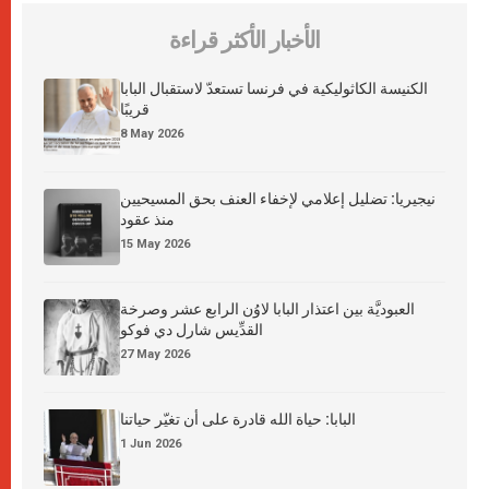
الأخبار الأكثر قراءة
الكنيسة الكاثوليكية في فرنسا تستعدّ لاستقبال البابا
قريبًا
8 May 2026
نيجيريا: تضليل إعلامي لإخفاء العنف بحق المسيحيين
منذ عقود
15 May 2026
العبوديَّة بين اعتذار البابا لاوُن الرابع عشر وصرخة
القدِّيس شارل دي فوكو
27 May 2026
البابا: حياة الله قادرة على أن تغيّر حياتنا
1 Jun 2026