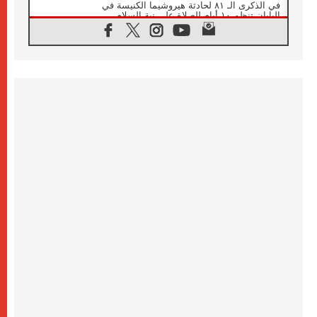
في الذكرى الـ ٨١ لحادثة هيروشيما الكنيسة في
اليابان تنظم ١٠ أيام للصلاة على نية السلام
07.08.2026
الكنيسة في الأوروغواي: زيارة البابا ستعزز
الإيمان والرجاء
06.08.2026
الاجتماع الشهري للمطارنة الموارنة
06.08.2026
الكاردينال روسي: زيارة البابا لاوُن إلى الأرجنتين
هي تكريم للبابا فرنسيس
06.08.2026
زيارة البابا إلى البيرو ستكون زمن نعمة ومصالحة
ورجاء
06.08.2026
الكاردينال بارولين في المكسيك: علينا أن نكون
حاضرين إلى جانب المهمشين والمهاجرين
والأجانب
06.08.2026
البابا لاوُن الرابع عشر للشباب في أسيزي:
"أوروبا والعالم يبحثان اليوم عن قديسين جُدد
فيكم"