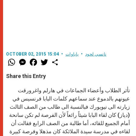
نانسي لحود
باباوات
OCTOBER 02, 2015 15:04
W
M
F
T
S
h
e
a
w
h
a
s
c
i
a
t
s
e
t
r
Share this Entry
s
e
b
t
e
A
n
o
e
p
g
o
r
تأثر الطلاب وأعضاء الجماعات في هارلم واغرورقت
p
e
k
r
عيونهم بالدموع عند سماعهم كلمات البابا فرنسيس في
زيارته الى نيويورك فبالنسبة الى طالب من الصف الثالث
(دياز) كان لقاء البابا شيئاً رائعاً لأن الفرصة لم تكن سانحة
أمام الجميع للقائه، أما طالبة من الصف الرابع فقالت أن
لقاءه في مدرسة سيدة الملائكة كان مذهلا وفرصة كبيرة