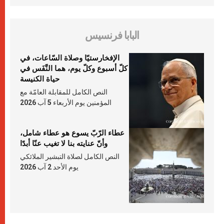
البابا فرنسيس
الإفخارستيّا وصلاة السّاعات، في
كلّ أسبوع وكلّ يوم، هما النَّفَس في
حياة الكنيسة
النص الكامل للمقابلة العامّة مع
المؤمنين يوم الأربعاء 5 آب 2026
عطاء الرّبّ يسوع هو عطاء شامل،
وأنّ عنايته بنا لا تغيب عنّا أبدًا
النص الكامل لصلاة التبشير الملائكي
يوم الأحد 2 آب 2026