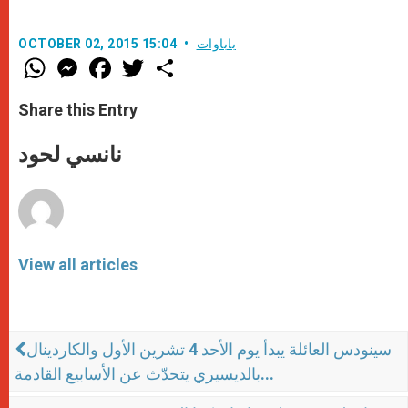
باباوات
OCTOBER 02, 2015 15:04
W
M
F
T
S
h
e
a
w
h
a
s
c
i
a
t
s
e
t
r
Share this Entry
s
e
b
t
e
A
n
o
e
p
g
o
r
نانسي لحود
p
e
k
r
View all articles
سينودس العائلة يبدأ يوم الأحد 4 تشرين الأول والكاردينال
بالديسيري يتحدّث عن الأسابيع القادمة...