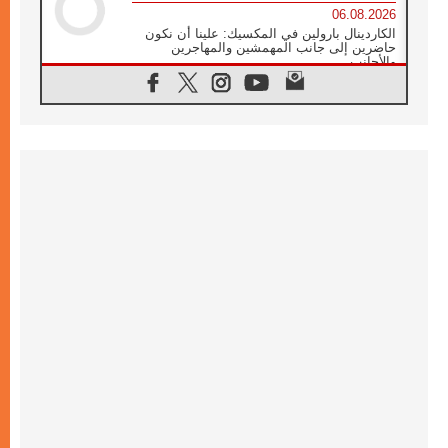
06.08.2026
الكاردينال بارولين في المكسيك: علينا أن نكون
حاضرين إلى جانب المهمشين والمهاجرين
والأجانب
06.08.2026
البابا لاوُن الرابع عشر للشباب في أسيزي:
"أوروبا والعالم يبحثان اليوم عن قديسين جُدد
فيكم"
06.08.2026
البابا في أسيزي يتحدث إلى الشباب المشاركين
في لقاء الشباب الفرنسيسكاني
06.08.2026
البابا لاوُن الرابع عشر يبرق معزيا بوفاة
الكاردينال جوليو دوارتي لانغا
05.08.2026
في مقابلته العامة مع المؤمنين البابا لاوُن الرابع
عشر يواصل الحديث عن الدستور في الليتورجيا
المقدسة مسلطا الضوء على صلاة الكنيسة
05.08.2026
البابا لاوُن الرابع عشر يزور في تشرين الثاني
٢٠٢٦ أوروغواي والأرجنتين وبيرو
05.08.2026
خمسون عاما على استشهاد الأسقف الأرجنتيني
الطوباوي إنريكي أنجيليلي