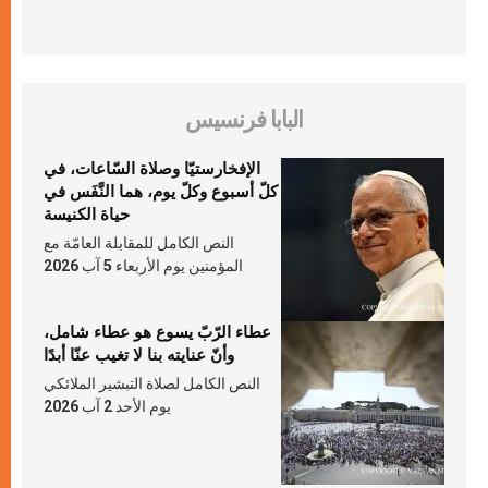
البابا فرنسيس
الإفخارستيّا وصلاة السّاعات، في
كلّ أسبوع وكلّ يوم، هما النَّفَس في
حياة الكنيسة
النص الكامل للمقابلة العامّة مع
المؤمنين يوم الأربعاء 5 آب 2026
عطاء الرّبّ يسوع هو عطاء شامل،
وأنّ عنايته بنا لا تغيب عنّا أبدًا
النص الكامل لصلاة التبشير الملائكي
يوم الأحد 2 آب 2026