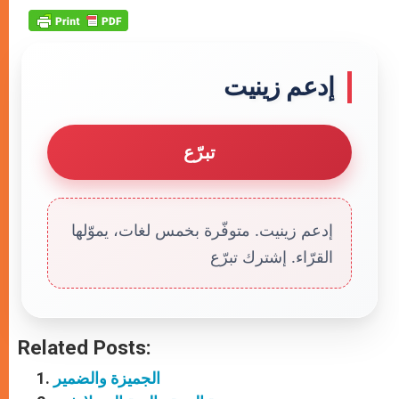
إدعم زينيت
تبرّع
إدعم زينيت. متوفّرة بخمس لغات، يموّلها
القرّاء. إشترك تبرّع
Related Posts:
الجميزة والضمير