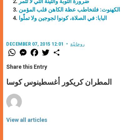
ضرورة التوبة والتينة التي لا تثمر
الكهنوت: فلتخاطب عظة الكاهن قلب المؤمن
البابا: في الصلاة، كونوا لجوجين ولا تملّوا
روحانيّة
DECEMBER 07, 2015 12:01
W
M
F
T
S
h
e
a
w
h
a
s
c
i
a
t
s
e
t
r
Share this Entry
s
e
b
t
e
A
n
o
e
p
g
o
r
المطران كريكور أغسطينوس كوسا
p
e
k
r
View all articles