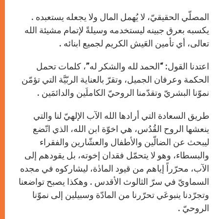
المصلّي الحقيقيّ، لا يُهمل المال ولا يجعله يستعبده .
يكسبه بعرق جبينه ليستخدمه وسيلةً لإتمام مشيئة الله
تعالى، أي تأمين العَيش الكريم لجميع ابنائه .
اعتدنا القول: “الحمد لله والشكر له”، كلمات تحمل
الحكمة وعرفان الجميل، وتقرّ بالعناية الربّيَّة التي تؤمّن
نموّنا البشريّ وتقدّمنا الروحيّ الكاملَين والدائمَين .
طريق السعادة التي أرادها الله الآب الإلهيّ لنا والتي
ينعشها الروح القُدُس، هي اخوّة ابن الله، الذي اتّضع
ليبحث عن الضالّين والأطفال والعشّارين والفقراء
والبسطاء، وهو لا يتحمّل فقدان إخوته، بل يقودهم إلى
الآب، محرّراً إياهم من قيود المادٰة، ليشاركوه في مجده
السماويّ في سرّ الثالوث الأقدس . وهكذا يصبح تواضعنا
وتجرّدنا ينبوعَي تحرّرنا من المادّة وسبيلين إلى نموّنا
الروحيّ .