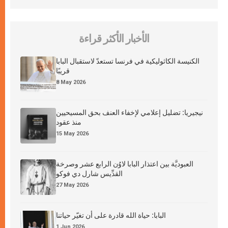
الأخبار الأكثر قراءة
الكنيسة الكاثوليكية في فرنسا تستعدّ لاستقبال البابا
قريبًا
8 May 2026
نيجيريا: تضليل إعلامي لإخفاء العنف بحق المسيحيين
منذ عقود
15 May 2026
العبوديَّة بين اعتذار البابا لاوُن الرابع عشر وصرخة
القدِّيس شارل دي فوكو
27 May 2026
البابا: حياة الله قادرة على أن تغيّر حياتنا
1 Jun 2026