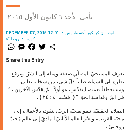
تأمل الأحد ٦ كانون الأول ٢٠١٥
المطران كريكور أغسطينوس
DECEMBER 07, 2015 12:01
كوسا
روحانيّة
W
M
F
T
S
h
e
a
w
h
a
s
c
i
a
t
s
e
t
r
Share this Entry
s
e
b
t
e
A
n
o
e
p
g
o
r
يعرف المسيحيّ المصلّي ضعفَه ومَيلَه إلى الشرّ، ويرفع
p
e
k
r
نظره إلى السماء، طالباً كلّ شيء من سخائه تعالى،
ومستعطفاً نعمته، ليتقدّس، هو أولاً، ثمّ يقدّس الآخرين ، ”
في البرّ وقداسةِ الحق ” ( أفسُس ٤ : ٢٤ ) .
الصلاة الحقيقيّة تنمو بمحبّة الربّ، لتقود، بالأعمال، إلى
محبّة القريب، وتغيّر العالم الأنانيّ الماديّ إلى عالم مُحبّ
روحانيّ .