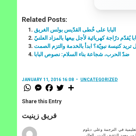
Related Posts:
البابا على خُطى القدّيس بولس الغريق
ا يُقدّم درّاجة كهربائية لأجل بيعها بالمزاد العلنيّ
 تريد كنيسة نبويّة؟ ابدأ بالخدمة والتزم الصمت
ضدّ الحرب، شجاعة بناء السلام: نصوص البابا
JANUARY 11, 2016 16:08
UNCATEGORIZED
W
M
F
T
S
h
e
a
w
h
a
s
c
i
a
t
s
e
t
r
Share this Entry
s
e
b
t
e
A
n
o
e
p
g
o
r
فريق زينيت
p
e
k
r
تعليمية في الترجمة وعلى دبلوم
ا من معهد التثقيف الديني العالي.