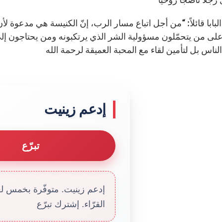
البابا قائلاً: “من أجل اتباع مسار الرب، إنّ الكنيسة هي مدعو
لى من يتحمّلون مسؤولية الشر الذي يرتكبونه ومن يحتاجون إلى 
إدعم زينيت
تبرّع
إدعم زينيت. متوفّرة بخمس لغا
القرّاء. إشترك تبرّع