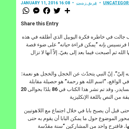
UNCATEGOR
فريق زينيت
JANUARY 11, 2016 16:08
W
M
F
T
S
h
e
a
w
h
a
s
c
i
a
t
s
e
t
r
Share this Entry
s
e
b
t
e
A
n
o
e
p
g
o
r
جالت في خاطره فكرة اليوبيل الذي أطلقه في هذه
p
e
k
ابا فرنسيس بإنه “يمكن قراءة حياته” على ضوء قصة
r
ه ثم أصبحت فيما بعد إلى بغيّ. إلاّ أنها لا تزال
 إليّ”. إنّ النبي يتحدّث عن الخجل والخجل هو نعمة:
في الواقع، “اسم الله هو رحمة” هو حصيلة مقابلة
دارت بين البابا وأندريا تورنيلي، صحافي إيطالي ومنسّق موقع فاتيكان إنسايدر. وقد تم نشر هذا الكتاب في 86 بلدًا بحوالى 20
حتى قبل أن يصبح بابا في خلال اجتماع مع اللاهوتيين
تمحور الموضوع حول ما يمكن البابا أن يقوم به حتى
لها. فاقترح واحد من المشاركين “سنة مقدّسة