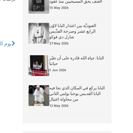
العنف بحق المسيحيين منذ عقود
15 May 2026
العبوديَّة بين اعتذار البابا لاوُن
الرابع عشر وصرخة القدِّيس
شارل دي فوكو
يوم ا
27 May 2026
البابا: حياة الله قادرة على أن تغيّر
حياتنا
1 Jun 2026
البابا يركع في المكان الذي نجا فيه
البابا القديس يوحنا بولس الثاني
من محاولة اغتيال
13 May 2026