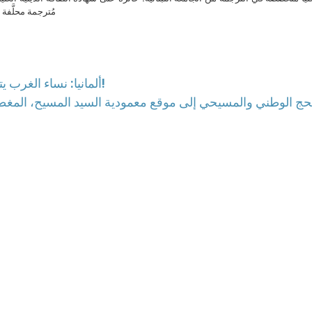
مُترجمة محلَّفة ل
ألمانيا: نساء الغرب يتعرّضن للتحرش الجنسي من قِبل الرجال المسلمين!
لحج الوطني والمسيحي إلى موقع معمودية السيد المسيح، الم