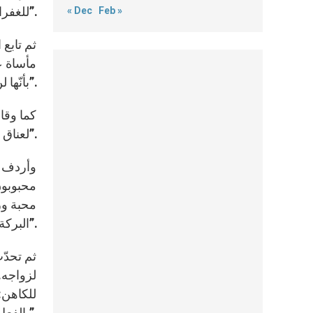
للغفران”.
« Dec
Feb »
ثم تابع
مأساة ع
بأنّها لن تُعالَج وهي من بين الأمور التي لا يمكن أن يُشفى الإنسان منها أو يُسامَح”. نحن نفتقد إلى الخبرة الملموسة للرحمة”.
كما وقال
لعناق يخلّصنا ويسامحنا ويرفعنا… وأن يوقفنا من جديد على رجلينا. نحن بحاجة إلى الرحمة”.
وأردف ال
محبوبون
محبة ور
البركة على أيّ حال”.
ثم تحدّ
لزواجه.
للكاهن: 
بالفعل رجلاً ناضجًا روحيًا”.