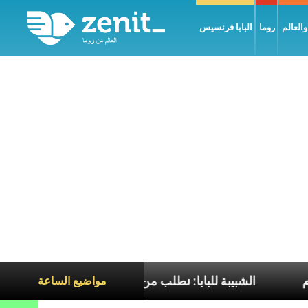
العالم
روما
البابا فرنسيس
م إنجيل السّلام
الشبيبة للبابا: نطلب من قداستكم أن تص
مواضيع الساعة