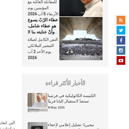
النَّفَس في حياة
للمقابلة العامّة مع
الكنيسة
المؤمنين يوم
الأربعاء 5 آب 2026
عطاء الرّبّ يسوع
هو عطاء شامل،
وأنّ عنايته بنا لا
تغيب عنّا أبدًا
النص الكامل لصلاة
التبشير الملائكي
يوم الأحد 2 آب
2026
الأخبار الأكثر قراءة
الكنيسة الكاثوليكية في فرنسا
تستعدّ لاستقبال البابا قريبًا
8 May 2026
ألين كنعا
نيجيريا: تضليل إعلامي لإخفاء
دراسات علي