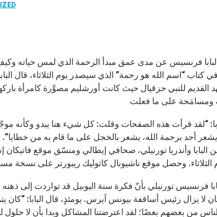
IZED
ابا فرنسيس عن مدى عمق مبدأ الرحمة الذي لمس حياته وكيف 
في كتاب “اسم الله هو رحمة” الذي سيصدر يوم الثلاثاء، قال الب
 القديم للنبي حزقيال حيث كانت أورشليم مصوَّرة كامرأة باركها الل
ابا: “لقد قرأت هذه الصفحات وقلت: كل شيء هنا يبدو وكأنه موجّه
يشعر أحد برحمة الله، يشعر بالخجل على ما قام به من خطايا”. 
ابا فرنسيس تورنيلي بأنّ فكرة سنة اليوبيل قد تواردت إلى ذهنه 
ن لا يزال رئيس أساقفة بيونس آيرس. يومئذٍ، قال البابا: “كان ي
لناس من بعضهم بعضًا؛ لقد اعترضتنا المشاكل وبدا بأن لا حلول 