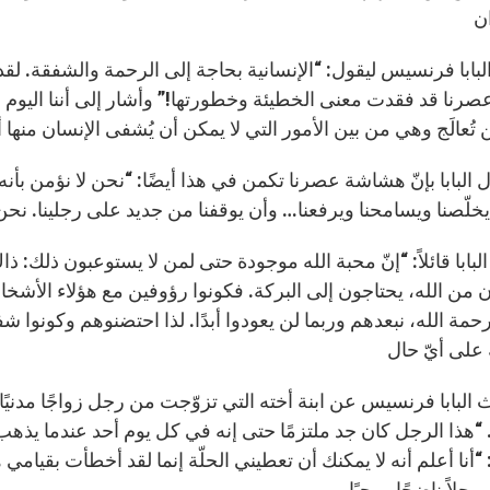
 البابا فرنسيس ليقول: “الإنسانية بحاجة إلى الرحمة والشفقة. ل
صرنا قد فقدت معنى الخطيئة وخطورتها!” وأشار إلى أننا اليوم نت
 البابا بإنّ هشاشة عصرنا تكمن في هذا أيضًا: “نحن لا نؤمن بأنه 
بابا قائلاً: “إنّ محبة الله موجودة حتى لمن لا يستوعبون ذلك: ذ
 من الله، يحتاجون إلى البركة. فكونوا رؤوفين مع هؤلاء الأشخا
حمة الله، نبعدهم وربما لن يعودوا أبدًا. لذا احتضنوهم وكونو
ث البابا فرنسيس عن ابنة أخته التي تزوّجت من رجل زواجًا مدني
 “هذا الرجل كان جد ملتزمًا حتى إنه في كل يوم أحد عندما يذه
“أنا أعلم أنه لا يمكنك أن تعطيني الحلّة إنما لقد أخطأت بقيامي