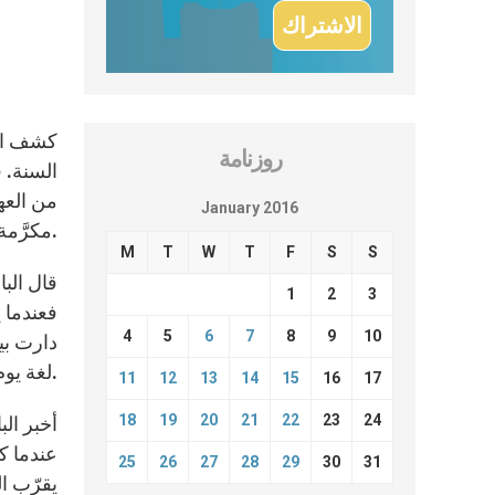
كشف الب
روزنامة
السنة. 
من العهد
January 2016
مكرَّمة ومسامَحة على ما فعلت.
M
T
W
T
F
S
S
قال الب
1
2
3
فعندما 
4
5
6
7
8
9
10
لغة يوم الثلاثاء. وحصل موقع ناشيونال كاثوليك ريبورتر على نسخة مسبقة من النص باللغة الإنكليزية.
11
12
13
14
15
16
17
18
19
20
21
22
23
24
أخبر الب
عندما كا
25
26
27
28
29
30
31
يقرّب ا