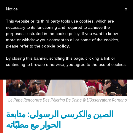
AR
Notice
x
This website or its third party tools use cookies, which are
necessary to its functioning and required to achieve the
باباوات
purposes illustrated in the cookie policy. If you want to know
more or withdraw your consent to all or some of the cookies,
please refer to the
cookie policy
.
By closing this banner, scrolling this page, clicking a link or
continuing to browse otherwise, you agree to the use of cookies.
Le Pape Rencontre Des Pèlerins De Chine © L'Osservatore Romano
الصين والكرسي الرسولي: متابعة
الحوار مع مطبّاته