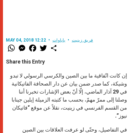
فريق زينيت
باباوات
MAY 04, 2018 12:22
W
M
F
T
S
h
e
a
w
h
a
s
c
i
a
t
s
e
t
r
Share this Entry
s
e
b
t
e
A
n
o
e
p
g
o
r
إن كانت اتّفاقية ما بين الصين والكرسي الرسولي لا تبدو
p
e
k
r
وشيكة، كما صدر ضمن بيان عن دار الصحافة الفاتيكانية
في 29 آذار الماضي، إلّا أنّ بعض الإشارات تخبرنا أننا
وصلنا إلى ممرّ مهمّ، بحسب ما كتبته الزميلة إيلين جينابا
من القسم الفرنسي في زينيت، نقلاً عن موقع “فاتيكان
نيوز”.
في التفاصيل، وحتّى لو عرفت العلاقات بين الصين