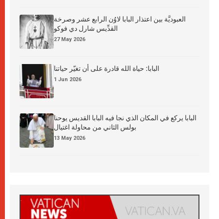
العبوديَّة بين اعتذار البابا لاوُن الرابع عشر وصرخة
القدِّيس شارل دي فوكو
27 May 2026
البابا: حياة الله قادرة على أن تغيّر حياتنا
1 Jun 2026
البابا يركع في المكان الذي نجا فيه البابا القديس يوحنا
بولس الثاني من محاولة اغتيال
13 May 2026