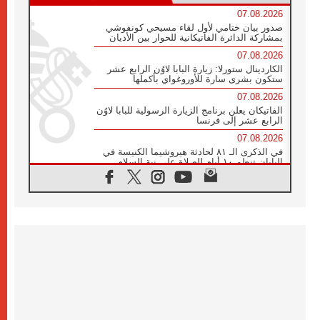
07.08.2026
صدور بيان ختامي لأول لقاء مسيحي كونفوشي
بمشاركة الدائرة الفاتيكانية للحوار بين الأديان
07.08.2026
الكاردينال ستورلا: زيارة البابا لاوُن الرابع عشر
ستكون بشرى سارة للأوروغواي بأكملها
07.08.2026
الفاتيكان يعلن برنامج الزيارة الرسولية للبابا لاوُن
الرابع عشر إلى فرنسا
07.08.2026
في الذكرى الـ ٨١ لحادثة هيروشيما الكنيسة في
اليابان تنظم ١٠ أيام للصلاة على نية السلام
07.08.2026
الكنيسة في الأوروغواي: زيارة البابا ستعزز
الإيمان والرجاء
06.08.2026
الاجتماع الشهري للمطارنة الموارنة
06.08.2026
الكاردينال روسي: زيارة البابا لاوُن إلى الأرجنتين
هي تكريم للبابا فرنسيس
06.08.2026
زيارة البابا إلى البيرو ستكون زمن نعمة ومصالحة
ورجاء