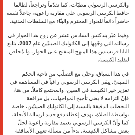
والكرسي الرسولي مطبّات، كما تقدّماً وتراجعاً، لطالما
حافظ الكرسي الرسولي على مقاربة راعوية، جاعلاً نفسه
حاضراً دائماً للحوار المحترم والبنّاء مع السلطات المدنية.
وفيما عبّر بندكتس السادس عشر عن روح هذا الحوار في
رسالته التي وجّهها إلى الكاثوليك الصينيّين عام 2007، يتابع
البابا فرنسيس هذا المنهج المنفتح على الحوار، والمُخلص
لتقليد الكنيسة.
في هذا السياق، وحتّى مع التصلّب من ناحية الحكم
الصينيّ، يبقى الكرسي الرسولي راغباً في المساهمة في
تعزيز خير الكنيسة في الصين، والمجتمع كاملاً. من هنا،
فإنّ التزامه لا يعني تأجيج المواجهات، بل مرافقة
اللحظات الدقيقة بالنسبة إلى الكاثوليك الصينيّين، خاصة
بواسطة الصلاة، بهدف إعطاء دفع جديد لرسالة الأنجلة.
كما وأنّ الكرسي الرسولي يعتمد مقاربة راعوية لحلّ
بعض مشاكل الكنيسة، بدءاً من مسألة تعيين الأساقفة