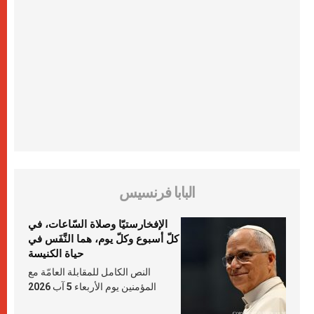
البابا فرنسيس
الإفخارستيّا وصلاة السّاعات، في
كلّ أسبوع وكلّ يوم، هما النَّفَس في
حياة الكنيسة
النص الكامل للمقابلة العامّة مع
المؤمنين يوم الأربعاء 5 آب 2026