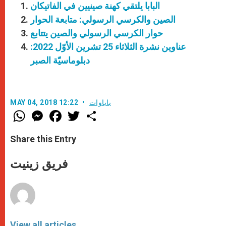
البابا يلتقي كهنة صينيين في الفاتيكان
الصين والكرسي الرسولي: متابعة الحوار
حوار الكرسي الرسولي والصين يتتابع
عناوين نشرة الثلاثاء 25 تشرين الأوّل 2022:
دبلوماسيّة الصبر
باباوات
MAY 04, 2018 12:22
W
M
F
T
S
h
e
a
w
h
a
s
c
i
a
t
s
e
t
r
Share this Entry
s
e
b
t
e
A
n
o
e
p
g
o
r
فريق زينيت
p
e
k
r
View all articles