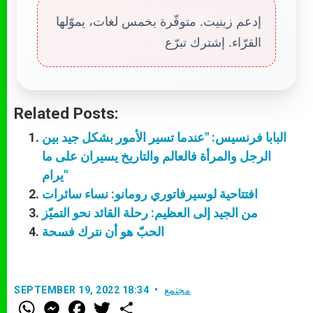
إدعم زينيت. متوفّرة بخمس لغات، يموّلها
القرّاء. إشترك تبرّع
Related Posts:
البابا فرنسيس: "عندما تسير الأمور بشكل جيد بين
الرجل والمرأة فالعالم والتاريخ يسيران على ما
يرام"
افتتاحية لوسيرفاتوري رومانو: نساء سائرات
من الجيد إلى العظيم: رحلة القائد نحو التميّز
الحبّ هو أن نترك فسحة
مجتمع
SEPTEMBER 19, 2022 18:34
W
M
F
T
S