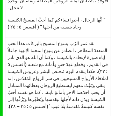
الأولاد ، يتطلبان أمانة الزوجين المطلقة ويقضيان بوحدة
لا تنحل .
” أيُّها الرجال ، أحِبوا نساءكم كما أحبَّ المسيحُ الكنيسة
وجاد بنفسِهِ من أجلها ” ( أفسس ٥ : ٢٥ )
لقد غمرَ الرّب يسوع المسيح بالبركات هذا الحب
المتعددَ المظاهر ، الصادرَ عن ينبوعِ المحبة الإلهية جاعلاً
إياه صورة لإتحاده بالكنيسة . وكما أن الله هو الذي بادر
في القديم ، وقطع عهدَ حبٍ وأمانة مع شعبه (أفسس ٥
: ٣٢)، هكذا يتقدم اليوم مُخلِّص البشر وعروس الكنيسة
لملاقاة الأزواج المسيحيين في سر الزواج المُقدّس . إنه
يبقى ويَثبُتُ معهم ليستطيعَ الزوجان بعطائهما المتبادل
أن يحب احدَهما الآخر بأمانةٍ ثابتة. ، كما هو نفسه أحبَّ
الكنيسة وبذل ذاته لأجلها ليقدسها ويُطهِّرها ويَزُفَّها إلى
نفسه كنيسةً مُقدسةً بلا عيب “(أفسس ٥ : ٢٥ – ٢٨).