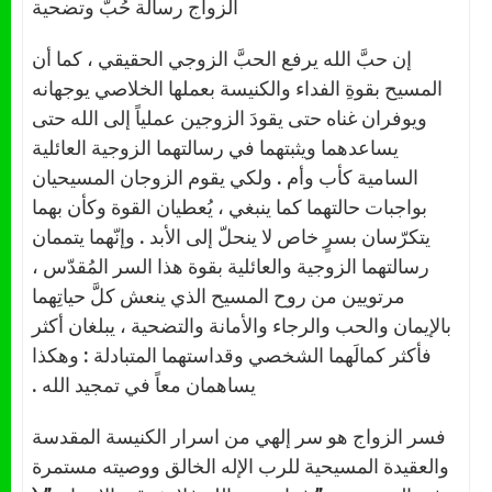
الزواج رسالة حُبّ وتضحية
إن حبَّ الله يرفع الحبَّ الزوجي الحقيقي ، كما أن
المسيح بقوةِ الفداء والكنيسة بعملها الخلاصي يوجهانه
ويوفران غناه حتى يقودَ الزوجين عملياً إلى الله حتى
يساعدهما ويثبتهما في رسالتهما الزوجية العائلية
السامية كأب وأم . ولكي يقوم الزوجان المسيحيان
بواجبات حالتهما كما ينبغي ، يُعطيان القوة وكأن بهما
يتكرّسان بسرٍ خاص لا ينحلّ إلى الأبد . وإنّهما يتممان
رسالتهما الزوجية والعائلية بقوة هذا السر المُقدّس ،
مرتويين من روح المسيح الذي ينعش كلَّ حياتِهما
بالإيمان والحب والرجاء والأمانة والتضحية ، يبلغان أكثر
فأكثر كمالَهما الشخصي وقداستهما المتبادلة : وهكذا
يساهمان معاً في تمجيد الله .
فسر الزواج هو سر إلهي من اسرار الكنيسة المقدسة
والعقيدة المسيحية للرب الإله الخالق ووصيته مستمرة