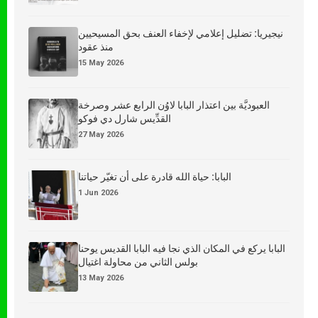
نيجيريا: تضليل إعلامي لإخفاء العنف بحق المسيحيين
منذ عقود
15 May 2026
العبوديَّة بين اعتذار البابا لاوُن الرابع عشر وصرخة
القدِّيس شارل دي فوكو
27 May 2026
البابا: حياة الله قادرة على أن تغيّر حياتنا
1 Jun 2026
البابا يركع في المكان الذي نجا فيه البابا القديس يوحنا
بولس الثاني من محاولة اغتيال
13 May 2026