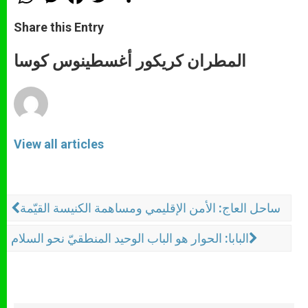
h
e
a
w
h
a
s
c
i
a
t
s
e
t
r
Share this Entry
s
e
b
t
e
A
n
o
e
p
g
o
r
المطران كريكور أغسطينوس كوسا
p
e
k
r
View all articles
ساحل العاج: الأمن الإقليمي ومساهمة الكنيسة القيّمة
البابا: الحوار هو الباب الوحيد المنطقيّ نحو السلام