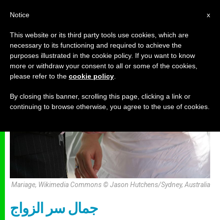
AR
Notice
x
This website or its third party tools use cookies, which are
necessary to its functioning and required to achieve the
مجتمع
purposes illustrated in the cookie policy. If you want to know
more or withdraw your consent to all or some of the cookies,
please refer to the
cookie policy
.
By closing this banner, scrolling this page, clicking a link or
continuing to browse otherwise, you agree to the use of cookies.
Mariage, Wikimedia Commons © Jason Hutchens/Sydney, Australia
جمال سر الزواج