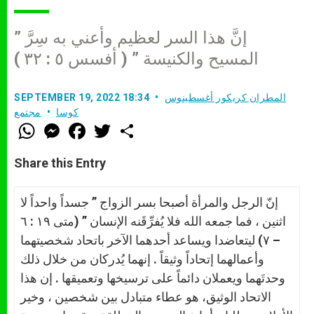
” إنَّ هذا السر لعظيم وأعني به سِرَّ
المسيح والكنيسة ” ( أفسس ٥ : ٣٢ )
المطران كريكور أغسطينوس
SEPTEMBER 19, 2022 18:34
كوسا
مجتمع
W
M
F
T
S
h
e
a
w
h
a
s
c
i
a
t
s
e
t
r
Share this Entry
s
e
b
t
e
A
n
o
e
p
g
o
r
إنّ الرجل والمرأة أصبحا بسر الزواج ” جسداً واحداً لا
p
e
k
r
اثنين ، فما جمعه الله فلا يُفرِّقَنه الإنسان ” (متى ١٩ : ٦
– ٧) ليتعاضدا ويساعد أحدهما الآخر باتحاد شخصيتهما
وأعمالهما إتحاداً وثيقاً . إنهما يُدركان من خلال ذلك
وحدتَهما ويعملان دائماً على ترسيخها وتعميقها . إن هذا
الاتحاد الوثيق، هو عطاء متبادل بين شخصين ، وخير