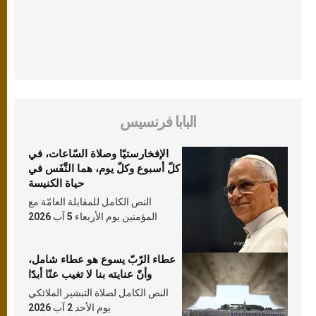
البابا فرنسيس
الإفخارستيّا وصلاة السّاعات، في
كلّ أسبوع وكلّ يوم، هما النَّفَس في
حياة الكنيسة
النص الكامل للمقابلة العامّة مع
المؤمنين يوم الأربعاء 5 آب 2026
عطاء الرّبّ يسوع هو عطاء شامل،
وأنّ عنايته بنا لا تغيب عنّا أبدًا
النص الكامل لصلاة التبشير الملائكي
يوم الأحد 2 آب 2026