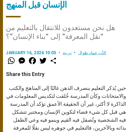
الإنسان قبل المنهج
هل نحن مستعدون للانتقال بالتعليم من
“نقل المعرفة” إلى “بناء الإنسان”؟
الأب عماد طوال
تربية
JANUARY 16, 2026 10:05
W
M
F
T
S
h
e
a
w
h
a
s
c
i
a
t
s
e
t
r
Share this Entry
s
e
b
t
e
A
n
o
e
p
g
o
r
حين يُذكر التعليم ينصرف الذهن غالبًا إلى المناهج والكتب
p
e
k
r
والامتحانات وكأن المدرسة خُلقت لتكديس المعلومات في
الذاكرة لا أكثر، غير أن الحقيقة الأعمق تؤكد أن المدرسة
هي قبل كل شيء فضاء لتكوين الإنسان ومختبر تتشكل
فيه الشخصية وتُصقل فيه القيم وينمو فيه وعي الطفل
بذاته وبالآخرين، فالتعليم في جوهره ليس نقلًا للمعرفة