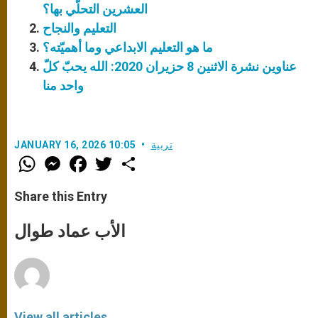
العشرين التحلّي بها؟
التعليم والنجاح
ما هو التعليم الابداعي وما أهميّته؟
عناوين نشرة الاثنين 8 حزيران 2020: الله يحبّ كلّ
واحد منا
تربية
JANUARY 16, 2026 10:05
W
M
F
T
S
h
e
a
w
h
a
s
c
i
a
t
s
e
t
r
Share this Entry
s
e
b
t
e
A
n
o
e
p
g
o
r
الأب عماد طوال
p
e
k
r
View all articles