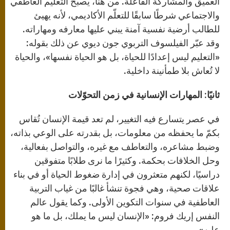
العميق والمشاركة الفاعلة. من هنا، يصبح التعليم العاطفي
والاجتماعي شرطًا سابقًا للتعلّم الأكاديمي، لأنه يهيئ
للطالب أرضية نفسية آمنة يبني عليها معارفه ومهاراته.
وقد عبّر الفيلسوف التربوي جون ديوي عن ذلك بقوله:
«التعليم ليس إعدادًا للحياة، بل هو الحياة نفسها»، والحياة
لا تُعاش بلا طمأنينة داخلية.
ثانيًا: المهارات الإنسانية في زمن التحوّلات
في عصر يتسارع فيه التغيير، لم تعد قيمة الإنسان تُقاس
بكمّ ما يحفظه من معلومات، بل بقدرته على الوعي بذاته،
وضبط مشاعره، والتعاطف مع غيره، والتواصل بفعالية،
وحل الخلافات بحكمة. وكثيرًا ما نرى طلابًا متفوقين
دراسيًا، لكنهم متعثرون في إدارة ضغوط الحياة أو في بناء
علاقات صحية، وهي فجوة تنشأ غالبًا من غياب التربية
العاطفية في سنوات التكوين الأولى. وكما يقول عالم
النفس إريك فروم: «الإنسان ليس ما يملك، بل ما هو
عليه».