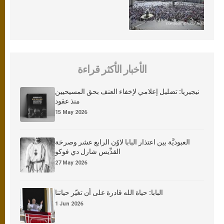
الأخبار الأكثر قراءة
نيجيريا: تضليل إعلامي لإخفاء العنف بحق المسيحيين
منذ عقود
15 May 2026
العبوديَّة بين اعتذار البابا لاوُن الرابع عشر وصرخة
القدِّيس شارل دي فوكو
27 May 2026
البابا: حياة الله قادرة على أن تغيّر حياتنا
1 Jun 2026