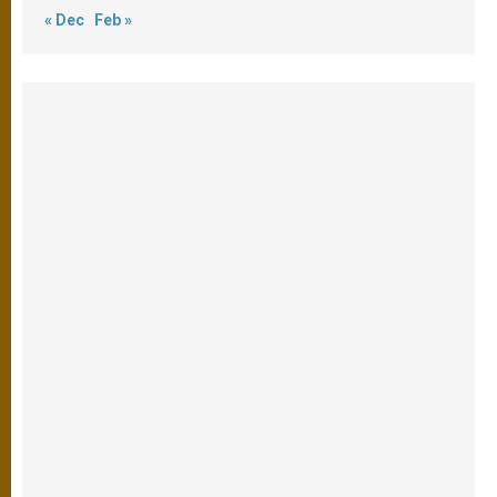
« Dec
Feb »