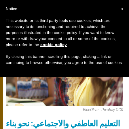
AR
Notice
x
This website or its third party tools use cookies, which are
necessary to its functioning and required to achieve the
تربية
purposes illustrated in the cookie policy. If you want to know
more or withdraw your consent to all or some of the cookies,
please refer to the
cookie policy
.
By closing this banner, scrolling this page, clicking a link or
continuing to browse otherwise, you agree to the use of cookies.
BlueOlive - Pixabay CC0
التعليم العاطفي والاجتماعي: نحو بناء