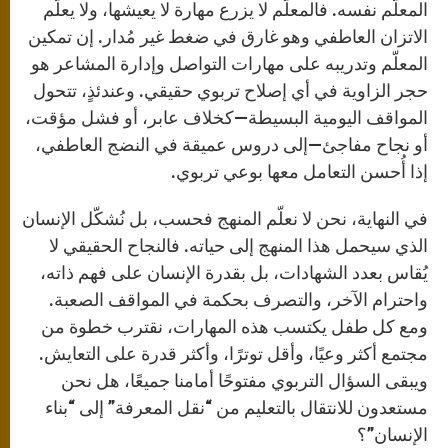
المعلّم نفسه. فالمعلّم لا يزرع مهارة لا يعيشها، ولا يعلّم
الاتزان العاطفي وهو غارق في ضغط غير مُدار. إن تمكين
المعلّم وتدريبه على مهارات التواصل وإدارة المشاعر هو
حجر الزاوية في أي إصلاح تربوي حقيقي. وعندئذٍ، تتحول
المواقف اليومية البسيطة—كخلاف عابر، أو فشل مؤقت،
أو نجاح مفاجئ—إلى دروس عميقة في النضج العاطفي،
إذا أُحسن التعامل معها بوعي تربوي.
في النهاية، نحن لا نعلّم المنهج فحسب، بل نُشكّل الإنسان
الذي سيحمل هذا المنهج إلى حياته. فالنجاح الحقيقي لا
يُقاس بعدد الشهادات، بل بقدرة الإنسان على فهم ذاته،
واحترام الآخر، والتصرف بحكمة في المواقف الصعبة.
ومع كل طفل يكتسب هذه المهارات، نقترب خطوة من
مجتمع أكثر وعيًا، وأقل توترًا، وأكثر قدرة على التعايش.
ويبقى السؤال التربوي مفتوحًا أمامنا جميعًا، هل نحن
مستعدون للانتقال بالتعليم من “نقل المعرفة” إلى “بناء
الإنسان”؟