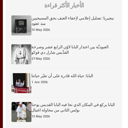
الأخبار الأكثر قراءة
نيجيريا: تضليل إعلامي لإخفاء العنف بحق المسيحيين
منذ عقود
15 May 2026
العبوديَّة بين اعتذار البابا لاوُن الرابع عشر وصرخة
القدِّيس شارل دي فوكو
27 May 2026
البابا: حياة الله قادرة على أن تغيّر حياتنا
1 Jun 2026
البابا يركع في المكان الذي نجا فيه البابا القديس يوحنا
بولس الثاني من محاولة اغتيال
13 May 2026