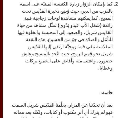
كما بإمكان الزوّار زيارة الكنيسة المبنيّة على اسمه
بالقرب من الدير، حيث وُضِع ذخيرة القدّيس تحت
المذبح، كما يمكنهم مشاهدة لوحات زجاجية فنية
رائعة (شغل الأب عبدو بَدْوي) تمثّل مشاهد من حياة
القدّيس شربل، والصعود إلى المحبسة والخلوة فيها
للتأمّل والصلاة في جوّ من الخشوع. هذه البقعة
المقدّسة تبقى قمة روحيَّة ارتقى إليها القدّيس
شربل نحو قمم الروح، حيث اتّحد بالمسيح وعاش
حضوره، واغتنى منه وأفاض على الجميع بركات
وعطايا.
خاتمة:
بعد أن تحدّثنا عن المزار، يعلّمنا القدّيس شربل الصمت،
فهو لم يترك أي أثر مكتوب أو كتابات، ولكنّه بعد مماته