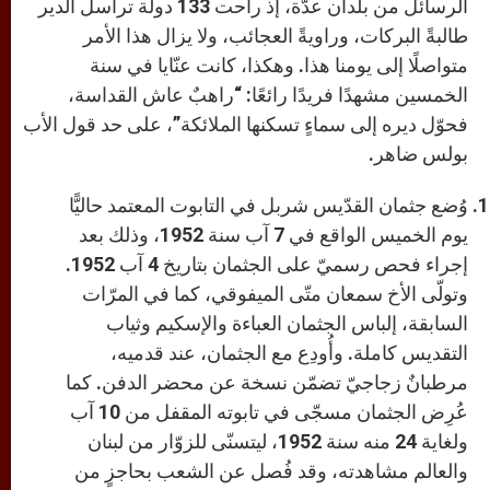
الرسائل من بلدان عدّة، إذ راحت 133 دولة تراسل الدير
طالبةً البركات، وراويةً العجائب، ولا يزال هذا الأمر
متواصلًا إلى يومنا هذا. وهكذا، كانت عنّايا في سنة
الخمسين مشهدًا فريدًا رائعًا: “راهبٌ عاش القداسة،
فحوّل ديره إلى سماءٍ تسكنها الملائكة”، على حد قول الأب
بولس ضاهر.
وُضع جثمان القدّيس شربل في التابوت المعتمد حاليًّا
يوم الخميس الواقع في 7 آب سنة 1952، وذلك بعد
إجراء فحص رسميّ على الجثمان بتاريخ 4 آب 1952.
وتولّى الأخ سمعان متّى الميفوقي، كما في المرّات
السابقة، إلباس الجثمان العباءة والإسكيم وثياب
التقديس كاملة. وأُودِع مع الجثمان، عند قدميه،
مرطبانٌ زجاجيّ تضمّن نسخة عن محضر الدفن. كما
عُرِض الجثمان مسجّى في تابوته المقفل من 10 آب
ولغاية 24 منه سنة 1952، ليتسنّى للزوّار من لبنان
والعالم مشاهدته، وقد فُصل عن الشعب بحاجزٍ من