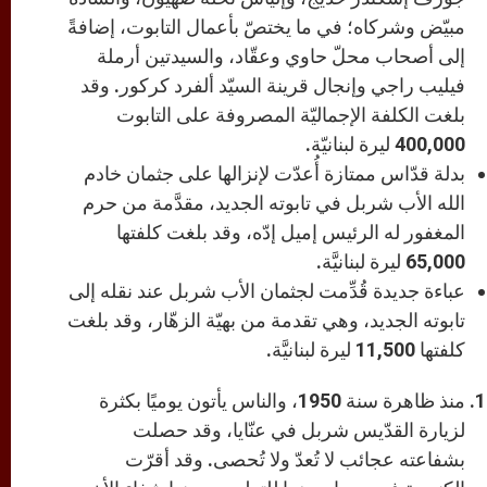
مبيّض وشركاه؛ في ما يختصّ بأعمال التابوت، إضافةً
إلى أصحاب محلّ حاوي وعقّاد، والسيدتين أرملة
فيليب راجي وإنجال قرينة السيّد ألفرد كركور. وقد
بلغت الكلفة الإجماليّة المصروفة على التابوت
400,000 ليرة لبنانيّة.
بدلة قدّاس ممتازة أُعدّت لإنزالها على جثمان خادم
الله الأب شربل في تابوته الجديد، مقدَّمة من حرم
المغفور له الرئيس إميل إدّه، وقد بلغت كلفتها
65,000 ليرة لبنانيَّة.
عباءة جديدة قُدِّمت لجثمان الأب شربل عند نقله إلى
تابوته الجديد، وهي تقدمة من بهيّة الزهّار، وقد بلغت
كلفتها 11,500 ليرة لبنانيَّة.
منذ ظاهرة سنة 1950، والناس يأتون يوميًا بكثرة
لزيارة القدّيس شربل في عنّايا، وقد حصلت
بشفاعته عجائب لا تُعدّ ولا تُحصى. وقد أقرّت