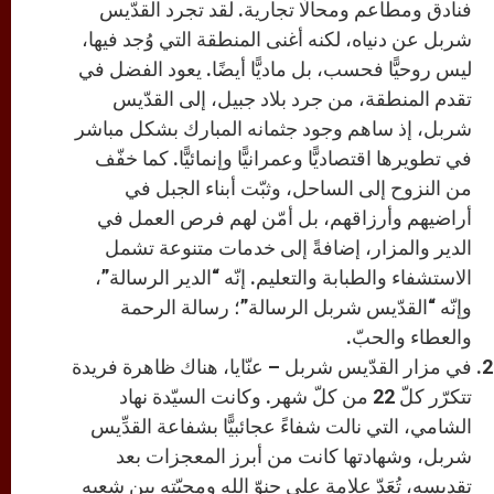
فنادق ومطاعم ومحالًا تجارية. لقد تجرد القدّيس
شربل عن دنياه، لكنه أغنى المنطقة التي وُجد فيها،
ليس روحيًّا فحسب، بل ماديًّا أيضًا. يعود الفضل في
تقدم المنطقة، من جرد بلاد جبيل، إلى القدّيس
شربل، إذ ساهم وجود جثمانه المبارك بشكل مباشر
في تطويرها اقتصاديًّا وعمرانيًّا وإنمائيًّا. كما خفّف
من النزوح إلى الساحل، وثبّت أبناء الجبل في
أراضيهم وأرزاقهم، بل أمّن لهم فرص العمل في
الدير والمزار، إضافةً إلى خدمات متنوعة تشمل
الاستشفاء والطبابة والتعليم. إنّه “الدير الرسالة”،
وإنّه “القدّيس شربل الرسالة”؛ رسالة الرحمة
والعطاء والحبّ.
في مزار القدّيس شربل – عنّايا، هناك ظاهرة فريدة
تتكرّر كلّ 22 من كلّ شهر. وكانت السيّدة نهاد
الشامي، التي نالت شفاءً عجائبيًّا بشفاعة القدِّيس
شربل، وشهادتها كانت من أبرز المعجزات بعد
تقديسه، تُعَدّ علامة على حنوّ الله ومحبّته بين شعبه