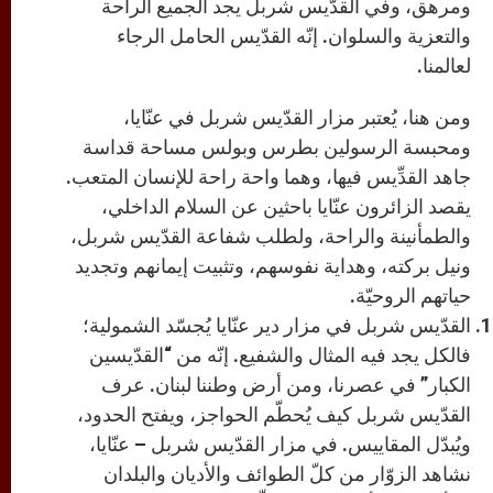
ومرهق، وفي القدّيس شربل يجد الجميع الراحة
والتعزية والسلوان. إنّه القدّيس الحامل الرجاء
لعالمنا.
ومن هنا، يُعتبر مزار القدّيس شربل في عنّايا،
ومحبسة الرسولين بطرس وبولس مساحة قداسة
جاهد القدِّيس فيها، وهما واحة راحة للإنسان المتعب.
يقصد الزائرون عنّايا باحثين عن السلام الداخلي،
والطمأنينة والراحة، ولطلب شفاعة القدّيس شربل،
ونيل بركته، وهداية نفوسهم، وتثبيت إيمانهم وتجديد
حياتهم الروحيّة.
القدّيس شربل في مزار دير عنّايا يُجسّد الشمولية؛
فالكل يجد فيه المثال والشفيع. إنّه من “القدّيسين
الكبار” في عصرنا، ومن أرض وطننا لبنان. عرف
القدّيس شربل كيف يُحطّم الحواجز، ويفتح الحدود،
ويُبدّل المقاييس. في مزار القدّيس شربل – عنّايا،
نشاهد الزوّار من كلّ الطوائف والأديان والبلدان