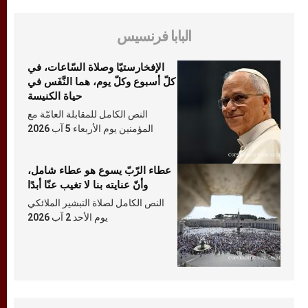
البابا فرنسيس
الإفخارستيّا وصلاة السّاعات، في
كلّ أسبوع وكلّ يوم، هما النَّفَس في
حياة الكنيسة
النص الكامل للمقابلة العامّة مع
المؤمنين يوم الأربعاء 5 آب 2026
عطاء الرّبّ يسوع هو عطاء شامل،
وأنّ عنايته بنا لا تغيب عنّا أبدًا
النص الكامل لصلاة التبشير الملائكي
يوم الأحد 2 آب 2026