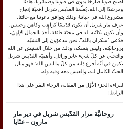
أصبح صوتًا صارخًا يدوي في قلوبنا وضمائرنا، هاديًا
ومرشدًا إلى الله. يُعلّمنا القدّيس شربل أهميّة إنجاح
مشروع الله في حياتنا، وذلك بتوافق دعوتنا مع حالتنا.
عرف مار شربل أن يكون قدّيسًا كراهب وكاهن وحبيس،
وأن يكون بكليّته لله في محبّة فائقة. أُخذ بالجمال الإلهيّ،
فدُعي “سكران بالله”. نحن مدعوّون إلى التشبّه
بروحانيّته، وليس بنسكه، وذلك من خلال التفتيش عن الله
والتخلّي عن كلّ شيء عابر وزائل. وأهميّة القدّيس شربل
تكمن في أنّه أفرغ ذاته من كلّ ما ليس الله؛ فهو مثال
الحبّ الكامل لله، والعيش معه وفيه وله.
لقراءة الجزء الأوّل من المقالة، الرجاء النقر على هذا
الرابط: