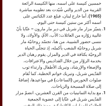
خمسين كنيسة على اسمه، منها الكنيسة الرائعة
القريبة من الدير والتي شُيّدت بعد تطويبه مباشرة
(1965). أما خارج لبنان، فبلغ عدد الكنائس على
اسمه أكثر من ستين كنيسة حتى اليوم.
يتميّز مزار مار شربل في دير مار مارون – عنّايا بأنّ
غالبية زوّاره من العائلات: الأب، الأمّ، والأولاد، ولا
ننسى حضور الشبيبة. من هنا، تجسّد روحانيّة مار
شربل روحانيّة الشعب بأكمله، إذ تتجلّى الحياة
الروحيّة بكثافة في الدير والمزار. يقوم رهبان الدير
بخدمة الزوّار من خلال القداديس والاعترافات،
والإصغاء والإرشاد، وتبريك الأطفال وارتداء ثوب
القدّيس شربل، وتبريك خواتم الخطبة. كما تُقام
صلوات الخورس (الساعات) في مواعيدها، إضافةً
إلى صلاة المسبحة والزياحات.
مع بداية الثمانينيات من القرن العشرين، انضمّ مزار
القدّيس شربل في عنّايا إلى عضوية الجمعية
العالميّة للمزارات الكاثوليكية، ومنذ ذلك الوقت