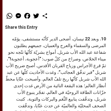
W
M
F
T
S
h
e
a
w
h
a
s
c
i
a
t
s
e
t
r
Share this Entry
s
e
b
t
e
A
n
o
e
p
g
o
r
10. وبعد 22 نيسان، أضحى الدير كأنّه مستشفى، يؤمّه
p
e
k
r
المرضى والسقماء والعرج والعميان، جميعهم يطلبون
شفاعة عبد الله الأب شربل. أمواج بشريّة كأنّها تتّجه نحو
ميناء الخلاص، وصراخ من كلّ صوب: “أعجوبة، أعجوبة!”،
ثمّ قرع الأجراس وزياح القربان الأقدس. أصبح ضريح الأب
شربل “قبر تدفّق العجائب”، وغدت الأحاديث كلّها عن عبد
الله الأب شربل كأنّها ريح تلفّ العالم. وأصبحت عنّايا محطّ
أنظار العالم؛ هذه البقعة النائية من الأرض غدت إحدى
خزّانات الطاقة الروحيّة في العالم. تفجّر ينبوع الأب
شربل، وتدفّقت ينابيع النِّعَم والبركات والتوبة. كتبت
الصحف المحليّة والعالميّة عن حدث عنّايا، وتدفّقت