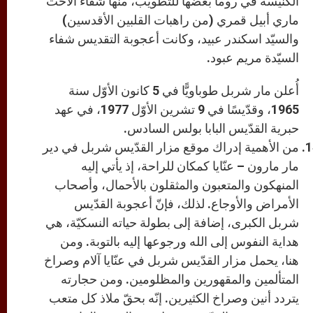
الكنيسة في روما بعضها للتطويب، منها شفاء الأخت
ماري أبيل قمري (من راهبات القلبين الأقدسين)
والسيّد اسكندر عبيد، وكانت أعجوبة التقديس شفاء
السيّدة مريم عبود.
أُعلن مار شربل طوباويًّا في 5 كانون الأوّل سنة
1965، وقدّيسًا في 9 تشرين الأوّل 1977، في عهد
حبرية القدّيس البابا بولس السادس.
من الأهمية إدراك موقع مزار القدّيس شربل في دير
مار مارون – عنّايا كمكان للراحة، إذ يأتي إليه
المنهكون والمتعبون والمثقلون بالأحمال، وأصحاب
الأمراض والأوجاع. لذلك، فإنّ أعجوبة القدّيس
شربل الكبرى، إضافة إلى بطولة حياته النسكيّة، هي
هداية النفوس إلى الله ورجوعها إليه بالتوبة. ومن
هنا، يحمل مزار القدّيس شربل في عنّايا آلام وصراخ
المتألمين والمقهورين والمظلومين. ومن حجارته
يتردد أنين وصراخ الكثيرين. إنّه بحقّ ملاذ كل متعب