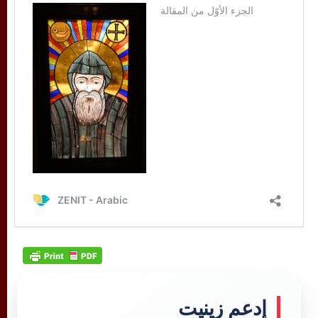
إدعم زينيت