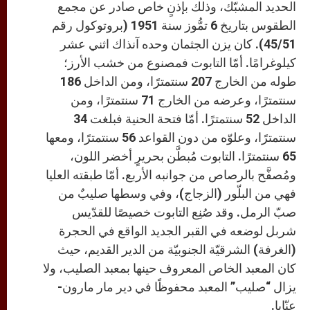
الحديد المشبّك، وذلك بإذنٍ خاص صادر عن مجمع
الطقوس بتاريخ 6 تمُّوز سنة 1951 (بروتوكول رقم
45/51). كان يزن الجثمان وحده آنذاك اثني عشر
كيلوغرامًا. أمّا التابوت فمصنوع من خشب الأرز؛
طوله من الخارج 207 سنتمترًا، ومن الداخل 186
سنتمترًا، وعرضه من الخارج 71 سنتمترًا، ومن
الداخل 52 سنتمترًا. أمّا فتحة الحنية فبلغت 34
سنتمترًا، وعلوّه من دون القواعد 56 سنتمترًا، ومعها
65 سنتمترًا. التابوت مُبطَّن بحريرٍ أخضر اللون،
ومُصفَّح بالرصاص من جوانبه الأربع. أمّا طبقته العليا
فهي من البلّور (الزجاج)، وفي وسطها صليبٌ من
صبّ الرمل. وقد صُنِع التابوت خصيصًا للقدّيس
شربل لوضعه في القبر الجديد الواقع في الحجرة
(الغرفة) الشرقيّة الجنوبيّة من الدير القديم، حيث
كان المعبد الخاص المعروف حينها بمعبد الصليب، ولا
يزال “صليب” المعبد محفوظًا في دير مار مارون-
عنّايا.