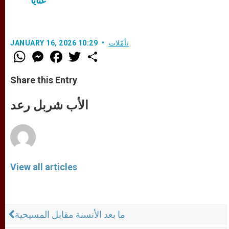
عنّايا
تأمّلات
JANUARY 16, 2026 10:29
W
M
F
T
S
h
e
a
w
h
a
s
c
i
a
t
s
e
t
r
Share this Entry
s
e
b
t
e
A
n
o
e
p
g
o
r
الأب شربل رعد
p
e
k
r
View all articles
ما بعد الأنسنة مقابل المسيحية