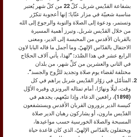
بشفاعة القدّيس شربل. كلّ 22 من كلّ شهر يُعتبر
مناسبة شعبيّة في مزار عنّايا؛ إنها أعجوبة تتكرّر
وتستمر، ودعوة إلى الصلاة والتوبة والرجوع إلى الله
من خلال القدّيس شربل. وتبرز أهمية المسيرة
بالقربان الأقدس من المحبسة إلى الدير، ومعنى
الاحتفال بالقدّاس الإلهيّ. وما أجمل ما قاله البابا لاون
الرابع عشر في هذا الصَّدَد: “لهذا، يأتي آلاف الحجّاج
في الثاني والعشرين من كلِّ شهر، من بلدان
مختلفة لقضاء يوم صلاة وتجديد للرُّوح والجسد”.
المتأمّل في زوّار القدّيس شربل يراهم في كل
وقت، ليلًا ونهارًا، أمام تمثاله البرونزي وقبره الأوَّل
(1898)، رافعين الدعاء. وإذا تتبّعهم، يجدهم في
كنيسة الدير يزورون القربان الأقدس ويستشفعون
القدّيس مارون، أو يشاركون رهبان الدير صلاة
المسبحة والصلاة الخورسية حسب مواعيدها،
ويحتفلون بالقدّاس الإلهيّ، الذي كان قاعدة حياة