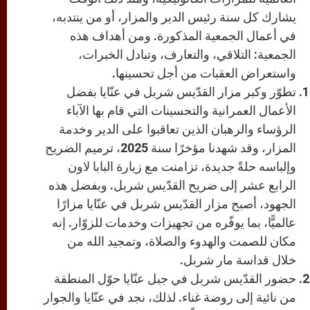
يشارك كل سنة رئيس الدير والمزار، أو من ينتدبه،
في أعمال الجمعية المذكورة. ومن أهداف هذه
الجمعية: التلاقي، والتعارف، وتبادل الخبرات،
واستعراض العقبات من أجل تحسينها.
تطوّر وكبر مزار القدّيس شربل في عنّايا بفضل
الأعمال العمرانية والتحسينات التي قام بها الآباء
الرؤساء والرهبان الذين تعاقبوا على الدير وخدمة
المزار، وقد شهدنا مؤخرًا سنة 2025، ترميم الضريح
وإلباسه حلةً جديدة، تزامنت مع زيارة البابا لاون
الرابع عشر إلى ضريح القدّيس شربل. وبفضل هذه
الجهود، أصبح مزار القدّيس شربل في عنّايا مزارًا
عالميًّا، بما يوفّره من تجهيزات وخدمات للزوّار. إنه
مكان للصمت والهدوء والصلاة، وتمجيد الله من
خلال قداسة مار شربل.
حضور القدّيس شربل في جبل عنّايا حوّل المنطقة
من نائية إلى روضة غناء. لذلك، نجد في عنّايا والجوار