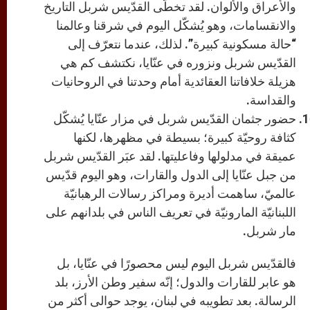
والأعراق والألوان. لقد تخطّى القدّيس شربل التاريخ
والانقسامات، وهو يُشكّل اليوم في شرقنا وعالمنا
“حالة مسكونية كبيرة”. لذلك، عندما نتعرّف إلى
القدّيس شربل ونزوره في عنّايا، نكتشف كم هي
هزيلة خلافاتنا العقائدية أمام وحدتنا في الروحانيات
والقداسة.
حضور جثمان القدّيس شربل في مزار عنّايا يُشكّل
كثافة روحيّة كبيرة؛ بسيطة في مظهرها، لكنها
عميقة في مدلولها وفاعليتها. لقد عبَر القدّيس شربل
من جبل عنّايا إلى الدول والقارات، وهو اليوم قدّيس
عالميّ، ساهمت أديرة ومراكز رسالات الرهبانيّة
اللبنانيّة المارونيّة في تعريف الناس في بلدانهم على
مار شربل.
فالقدّيس شربل اليوم ليس محصورًا في عنّايا، بل
هو عابر للقارات والدول؛ إنّه سفير وطن الأرز، بلد
الرسالة. بعد تطويبه في لبنان، يوجد حوالى أكثر من