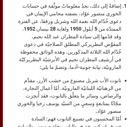
إضافةً إلى ذلك، نجدُ معلوماتٌ موثَّقة في حسابات
الخوري منصور عوّاد، بصفته محامي الإيمان في
دعوى خُدّام الله نعمة الله وشربل ورفقا، عن الفترة
الممتدّة من 5 أيلول 1950 ولغاية 28 نيسان 1952،
وقد قدّمها إلى سيادة المطران عبد الله نجيم،
المفوَّض البطريركي المطلق الصلاحيّة في دعوى
خُدّام الله الثلاثة المذكورين. وهذه الوثائق محفوظة
في أرشيف المطران نجيم في الأبرشيّة البطريركيّة
المارونيّة، نيابة جونية-أدما، وتضمّ ما يلي:
تابوت الأب شربل مصنوع من خشب الأرز، مقدَّم
من الرهبانيّة اللبنانيّة المارونيّة. أمّا أعمال النجارة،
والرصاص، وسائر ما يتعلّق بالتابوت، فقد أُنجزت
مجّانًا بمتابعةٍ وسعيٍ من السيّد يوسف زخيا والخوري
منصور عوّاد.
أمّا المحسنون في تصنيع التابوت فهم: السادة
جوزف إسكندر خديج، وإلياس نخلة صهيون، والسادة