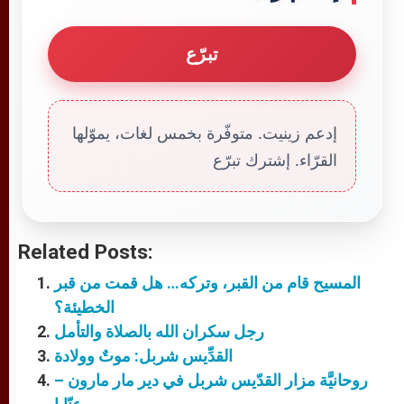
تبرّع
إدعم زينيت. متوفّرة بخمس لغات، يموّلها
القرّاء. إشترك تبرّع
Related Posts:
المسيح قام من القبر، وتركه… هل قمت من قبر
الخطيئة؟
رجل سكران الله بالصلاة والتأمل
القدِّيس شربل: موتٌ وولادة
روحانيَّة مزار القدّيس شربل في دير مار مارون –