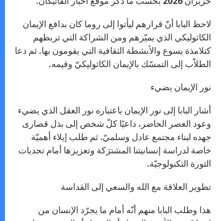
حزيران 2026 بحسب ما ذكر موقع أخبار الفاتيكان.
لاحظ البابا أنّ قرارهم ليأتوا إلى روما كان بدافع الإيمان
الكاثوليكي الذي يميّزهم ومن الشراكة التي تربطهم
كتلامذة يسوع والأنشطة الثقافية التي يقومون بها. ثم دعا
الطلاّب إلى التمسّك بالإيمان الكاثوليكيّ وقيمه.
نور الإيمان يضيء
أشار البابا إلى نور الإيمان باعتباره نور العقل الذي يضيء
وعود العصر الحاضر، داعيًا كلّ شخص إلى بذل قصارى
جهده لبناء مجتمع عادل وسلميّ. ثم طلب إيلاء أهميّة
خاصة لدراسة إنسانيتنا المشترَكة وتعزيزها أمام تحديات
الثورة التكنولوجيّة.
تطوير العلاقة مع الله والسعي إلى القداسة
هذا وطلب البابا منهم أنّه أمام ما يجرّد الإنسان من