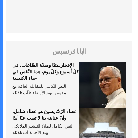
البابا فرنسيس
الإفخارستيّا وصلاة السّاعات، في
كلّ أسبوع وكلّ يوم، هما النَّفَس في
حياة الكنيسة
النص الكامل للمقابلة العامّة مع
المؤمنين يوم الأربعاء 5 آب 2026
عطاء الرّبّ يسوع هو عطاء شامل،
وأنّ عنايته بنا لا تغيب عنّا أبدًا
النص الكامل لصلاة التبشير الملائكي
يوم الأحد 2 آب 2026