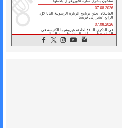
ستكون بشرى سارة للأوروغواي بأكملها
07.08.2026
الفاتيكان يعلن برنامج الزيارة الرسولية للبابا لاوُن
الرابع عشر إلى فرنسا
07.08.2026
في الذكرى الـ ٨١ لحادثة هيروشيما الكنيسة في
اليابان تنظم ١٠ أيام للصلاة على نية السلام
07.08.2026
الكنيسة في الأوروغواي: زيارة البابا ستعزز
الإيمان والرجاء
06.08.2026
الاجتماع الشهري للمطارنة الموارنة
06.08.2026
الكاردينال روسي: زيارة البابا لاوُن إلى الأرجنتين
هي تكريم للبابا فرنسيس
06.08.2026
زيارة البابا إلى البيرو ستكون زمن نعمة ومصالحة
ورجاء
06.08.2026
الكاردينال بارولين في المكسيك: علينا أن نكون
حاضرين إلى جانب المهمشين والمهاجرين
والأجانب
06.08.2026