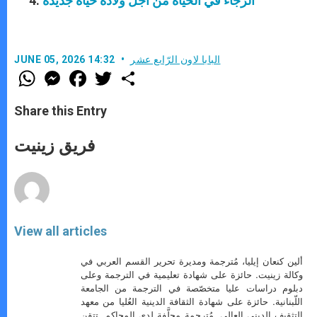
الرّجاء في الحياة من أجل ولادة حياة جديدة
البابا لاون الرّابع عشر
JUNE 05, 2026 14:32
W
M
F
T
S
h
e
a
w
h
a
s
c
i
a
t
s
e
t
r
Share this Entry
s
e
b
t
e
A
n
o
e
p
g
o
r
فريق زينيت
p
e
k
r
View all articles
ألين كنعان إيليا، مُترجمة ومديرة تحرير القسم العربي في
وكالة زينيت. حائزة على شهادة تعليمية في الترجمة وعلى
دبلوم دراسات عليا متخصّصة في الترجمة من الجامعة
اللّبنانية. حائزة على شهادة الثقافة الدينية العُليا من معهد
التثقيف الديني العالي. مُترجمة محلَّفة لدى المحاكم. تتقن