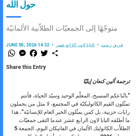
حول الله
متوجّهًا إلى الجمعيّات الطلاّبية الألمانيّة
فريق زينيت
البابا لاون الرّابع عشر
JUNE 05, 2026 14:32
W
M
F
T
S
h
e
a
w
h
a
s
c
i
a
t
s
e
t
r
Share this Entry
s
e
b
t
e
A
n
o
e
p
g
o
r
ترجمة ألين كنعان إيليّا
p
e
k
r
“باتّباعكم المسيح، المعلّم الوحيد وسيّد الحياة، فأنتم
تمثّلون القيم الكاثوليكيّة في المجتمع، لا مثل من يحملون
رايات حزبية، بل كمن يمثّلون الخير العام للإنسانيّة”. هذا
ما أطلقه البابا لاون الرابع عشر عندما التقى جمعيّات
الطلاّب الكاثوليك الألمان في الفاتيكان اليوم، الجمعة 5