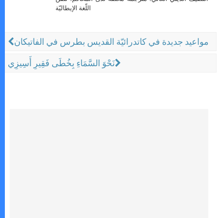
اللّغة الإيطاليّة
مواعيد جديدة في كاتدرائيّة القديس بطرس في الفاتيكان
نَحْوَ السَّمَاءِ بِخُطَى فَقِيرِ أَسِيزِي