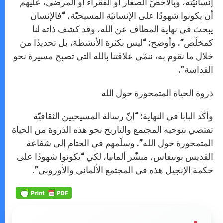
إنسانيّته، وبالأخصّ الصغار أو الفقراء أو المرضى، عليهم
أن يكونوا شهودًا على الإنسانيّة المسيحيّة، “فالإنسان
يبحث في نهاية المطاف عن الله، وقد كشف ذاته لنا
كمخلّص”. وأوضح: “ليس بكثرة الأنشطة، بل تحديدًا من
خلال ما نقوم به، ننمّي علاقتنا بالله التي تصبح مسيرة نحو
القداسة”.
ذروة الحياة المتمحورة حول الله
وأكّد البابا في النهاية: “إنّ رسالة المسيحيين الثقافيّة
تقتضي بتوجيه المجتمع والتاريخ نحو هذه الذروة من الحياة
المتمحورة حول الله”. وسلّمهم في الختام إلى شفاعة
القديس بونيفاس، مبشّر ألمانيا، لكي “يكونوا شهودًا على
حكمة الإنجيل هذه في المجتمع الألماني والأوروبي”.