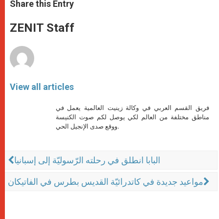
t
s
e
t
r
Share this Entry
s
e
b
t
e
A
n
o
e
p
g
o
r
ZENIT Staff
p
e
k
r
View all articles
فريق القسم العربي في وكالة زينيت العالمية يعمل في
مناطق مختلفة من العالم لكي يوصل لكم صوت الكنيسة
ووقع صدى الإنجيل الحي.
البابا انطلق في رحلته الرّسوليّة إلى إسبانيا
مواعيد جديدة في كاتدرائيّة القديس بطرس في الفاتيكان