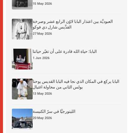
15 May 2026
العبوديَّة بين اعتذار البابا لاوُن الرابع عشر وصرخة
القدِّيس شارل دي فوكو
27 May 2026
البابا: حياة الله قادرة على أن تغيّر حياتنا
1 Jun 2026
البابا يركع في المكان الذي نجا فيه البابا القديس يوحنا
بولس الثاني من محاولة اغتيال
13 May 2026
الليتورجيَّا في سرّ الكنيسة
20 May 2026