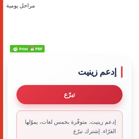
مراحل يومية
إدعم زينيت
تبرّع
إدعم زينيت. متوفّرة بخمس لغات، يموّلها
القرّاء. إشترك تبرّع