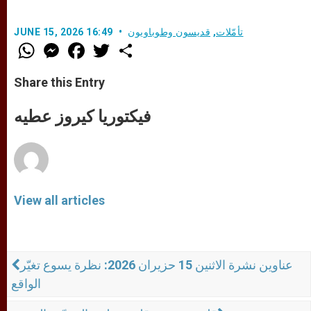
تأمّلات
,
قديسون وطوباويون
JUNE 15, 2026 16:49
W
M
F
T
S
h
e
a
w
h
a
s
c
i
a
t
s
e
t
r
Share this Entry
s
e
b
t
e
A
n
o
e
p
g
o
r
فيكتوريا كيروز عطيه
p
e
k
r
View all articles
عناوين نشرة الاثنين 15 حزيران 2026: نظرة يسوع تغيّر
الواقع