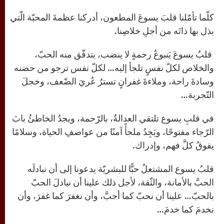
كلّما تأمّلنا قلبَ يسوعَ المطعون، أدركنا عظمةَ المحبّة الّتي
بذل بها ذاتَه من أجلِ خلاصِنا.
قلبُ يسوعَ يَنبوعُ رحمةٍ لا ينضب، يتدفّق منه الحبّ،
والخلاص لكلّ نفسٍ تلجأ إليه… لكلّ نفس ترجو من حضنه
وسادةَ راحة، وملاءةَ غفرانٍ تسترُ عُريَ الضّعف، وخجلَ
التّجربة…
في قلبِ يسوع تلتقي العدالةُ، بالرّحمة، ويجدُ الخاطئُ بابَ
الرّجاء مفتوحًا، ويَجِدُ ملجأً آمنًا من عواصفِ الحياة، وسلامًا
يفوقُ كلَّ فهم، وإدراك.
قلبُ يسوع المشتعلُ حبًّا للبشريّة يدعونا إلى أن نبادلَه
الحبَّ بالأمانة، والثّقة، لأجل ذلك علينا أن نبادلَ الحبّ
بالحبّ… علينا أن نحبّ كما أحبَّ، وأن نغفرَ كما غفرَ، وأن
نخدمَ كما خدمَ…