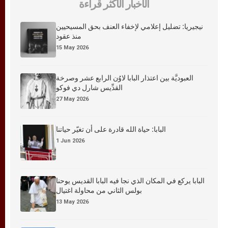
الأخبار الأكثر قراءة
نيجيريا: تضليل إعلامي لإخفاء العنف بحق المسيحيين
منذ عقود
15 May 2026
العبوديَّة بين اعتذار البابا لاوُن الرابع عشر وصرخة
القدِّيس شارل دي فوكو
27 May 2026
البابا: حياة الله قادرة على أن تغيّر حياتنا
1 Jun 2026
البابا يركع في المكان الذي نجا فيه البابا القديس يوحنا
بولس الثاني من محاولة اغتيال
13 May 2026