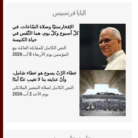
البابا فرنسيس
الإفخارستيّا وصلاة السّاعات، في
كلّ أسبوع وكلّ يوم، هما النَّفَس في
حياة الكنيسة
النص الكامل للمقابلة العامّة مع
المؤمنين يوم الأربعاء 5 آب 2026
عطاء الرّبّ يسوع هو عطاء شامل،
وأنّ عنايته بنا لا تغيب عنّا أبدًا
النص الكامل لصلاة التبشير الملائكي
يوم الأحد 2 آب 2026