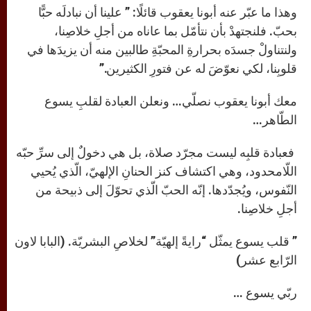
وهذا ما عبّر عنه أبونا يعقوب قائلًا: ” علينا أن نبادلَه حبًّا
بحبّ. فلنجتهدْ بأن نتأمّل بما عاناه من أجلِ خلاصِنا،
ولنتناولْ جسدَه بحرارةِ المحبّةِ طالبين منه أن يزيدَها في
قلوبِنا، لكي نعوّضَ له عن فتورِ الكثيرين.”
معك أبونا يعقوب نصلّي… ونعلن العبادة لقلبِ يسوع
الطّاهر…
فعبادة قلبِه ليست مجرّد صلاة، بل هي دخولٌ إلى سرِّ حبّه
اللّامحدود، وهي اكتشاف كنز الحنانِ الإلهيّ، الّذي يُحيي
النّفوس، ويُجدّدها. إنّه الحبّ الّذي تحوّلَ إلى ذبيحة من
أجلِ خلاصِنا.
” قلب يسوع يمثّل “رايةً إلهيّة” لخلاصِ البشريّة. (البابا لاون
الرّابع عشر)
ربّي يسوع …