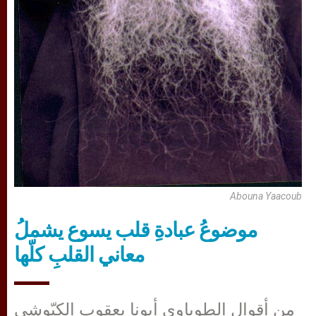
Abouna Yaacoub
موضوعُ عبادةِ قلب يسوع يشملُ
معاني القلبِ كلّها
من أقوال الطوباوي أبونا يعقوب الكبّوشي