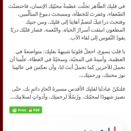
في قلبِك الطّاهر تجلّت عظمةُ محبّتِك الإنسان، فاحتضنْتَ
الضّعفاء، وغفرتَ للخطأة، ومسحتَ دموعَ المتألّمين،
وفتحتَ ذراعيكَ لتضمَّ آهاتِنا إلى قلبِك. ومن جنبِك
المطعون انبثقت أسرارُ الحياة، والنّعمة، فصار قلبُك دربًا
يقودُ النّفوس إلى لقاء الآب.
يا قلبَ يسوع، اجعلْ قلوبَنا شبيهةً بقلبِك: متواضعةً في
العظمة، وأمينةً في المحبّة، وسخيّةً في العطاء. علّمنا أن
نحملَ للآخرين كما تحملُ أنتَ لنا، وأن نعكسَ في عالمِنا
نورَ محبتك، ورحمتِك…
فلتكنْ عبادتُنا لقلبِك الأقدس مسيرةَ اتّحادٍ دائمٍ بك، حتّى
نصيرَ شهودًا لمحبّتك، ورُسُلًا لرحمتِك، وأدواتٍ لسلامِك…