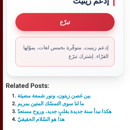
إدعم زينيت
تبرّع
إدعم زينيت. متوفّرة بخمس لغات، يموّلها
القرّاء. إشترك تبرّع
Related Posts:
بين غصن زيتون، ونور شمعة مضيئة
ما لنا سوى التمسّك المتين بمريم
هكذا نبدأ سنة جديدة بقلبٍ جديد، وروح مستعدّ
هذا هو السّلام الحقيقيّ