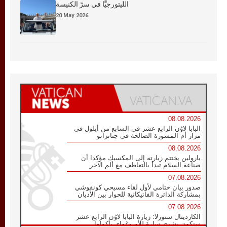
الليتورجيَّا في سرّ الكنيسة
20 May 2026
08.08.2026
البابا لاوُن الرابع عشر في السابع من أيلول في
مزار أم المشورة الصالحة في جناتزانو
08.08.2026
بارولين يختتم زيارته إلى المكسيك مؤكدا أن
صناعة السلام تبدأ بالتعاطف مع ألم الآخر
07.08.2026
صدور بيان ختامي لأول لقاء مسيحي كونفوشي
بمشاركة الدائرة الفاتيكانية للحوار بين الأديان
07.08.2026
الكاردينال ستورلا: زيارة البابا لاوُن الرابع عشر
ستكون بشرى سارة للأوروغواي بأكملها