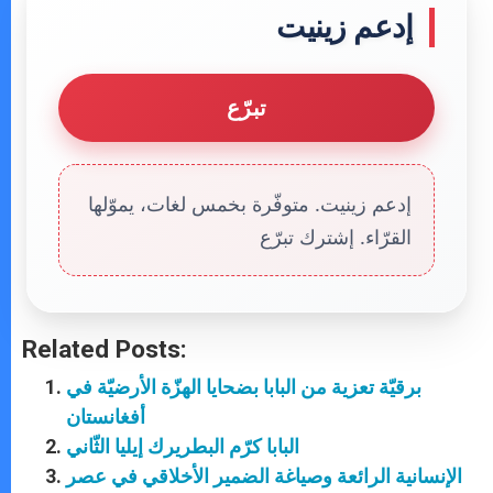
إدعم زينيت
تبرّع
إدعم زينيت. متوفّرة بخمس لغات، يموّلها
القرّاء. إشترك تبرّع
Related Posts:
برقيّة تعزية من البابا بضحايا الهزّة الأرضيّة في
أفغانستان
البابا كرّم البطريرك إيليا الثّاني
الإنسانية الرائعة وصياغة الضمير الأخلاقي في عصر