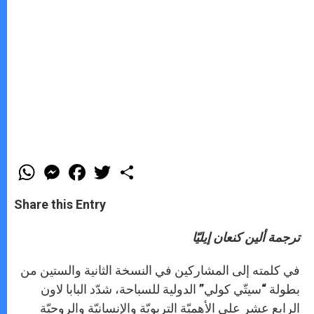
W
M
F
T
S
h
e
a
w
h
a
s
c
i
a
t
s
e
t
r
Share this Entry
s
e
b
t
e
A
n
o
e
p
g
o
r
ترجمة ألين كنعان إيليّا
p
e
k
r
في كلمته إلى المشاركين في النسخة الثانية والستين من
بطولة “سيتّي كولي” الدولية للسباحة، شدّد البابا لاون
الرابع عشر على الأهميّة التربويّة والإنسانيّة والروحيّة