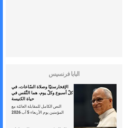
البابا فرنسيس
الإفخارستيّا وصلاة السّاعات، في
كلّ أسبوع وكلّ يوم، هما النَّفَس في
حياة الكنيسة
النص الكامل للمقابلة العامّة مع
المؤمنين يوم الأربعاء 5 آب 2026