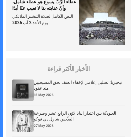
عطاء الرّبّ يسوع هو عطاء شامل،
وأنّ عنايته بنا لا تغيب عنّا أبدًا
النص الكامل لصلاة التبشير الملائكي
يوم الأحد 2 آب 2026
الأخبار الأكثر قراءة
نيجيريا: تضليل إعلامي لإخفاء العنف بحق المسيحيين
منذ عقود
15 May 2026
العبوديَّة بين اعتذار البابا لاوُن الرابع عشر وصرخة
القدِّيس شارل دي فوكو
27 May 2026