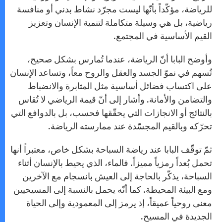
للرياضة، مؤكّداً بأنّها ليست مجرّد نشاط بدني أو منافسة
رياضية، بل هي وسيلة متكاملة لتنمية الإنسان وتعزيز
القيم الأساسية في المجتمع.
وأوضح البابا أنّ الرياضة، عندما تُمارس بشكل صحيح،
تُسهم في نموّ الجسد والعقل والروح معاً، وتساعد الإنسان
على اكتساب فضائل أساسية مثل المثابرة والانضباط
والتضامن والأمانة. وأشار إلى أنّ قيمة الرياضي لا تُقاس
بالنتائج أو الانجازات التي يحقّقها فحسب، بل بالدوافع التي
تحرّكه وبالقيم المجسّدة عند ممارسته الرياضة.
ثمّ توقّف البابا عند رياضة السباحة بشكل خاص، معتبراً أنها
تحمل بُعداً رمزياً مميزاً. فالماء، الذي يحيط بالإنسان أثناء
السباحة، يذكّر بالحاجة إلى العيش بانسجام مع الآخرين
ومع البيئة المحيطة. كما أنّه يحمل بالنسبة إلى المسيحيين
معنى روحياً عميقاً، إذ يرمز إلى المعمودية وإلى الحياة
الجديدة في المسيح.