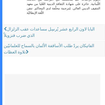
اللّبنانية. حائزة على شهادة الثقافة الدينية العُليا من معهد
التثقيف الديني العالي. مُترجمة محلَّفة لدى المحاكم. تتقن
اللّغة الإيطاليّة
البابا لاون الرابع عشر يُرسِل مساعدات عقب الزلزال
الذي ضرب فنزويلاّ
الفاتيكان يردّ طلب الأساقفة الألمان بالسماح للعلمانيّين
تلاوة العظات