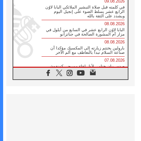
09.08.2026
في كلمته قبل صلاة التبشير الملائكي البابا لاوُن
الرابع عشر يسلط الضوء على إنجيل اليوم
ويشدد على الثقة بالله
08.08.2026
البابا لاوُن الرابع عشر في السابع من أيلول في
مزار أم المشورة الصالحة في جناتزانو
08.08.2026
بارولين يختتم زيارته إلى المكسيك مؤكدا أن
صناعة السلام تبدأ بالتعاطف مع ألم الآخر
07.08.2026
صدور بيان ختامي لأول لقاء مسيحي كونفوشي
بمشاركة الدائرة الفاتيكانية للحوار بين الأديان
07.08.2026
الكاردينال ستورلا: زيارة البابا لاوُن الرابع عشر
ستكون بشرى سارة للأوروغواي بأكملها
07.08.2026
الفاتيكان يعلن برنامج الزيارة الرسولية للبابا لاوُن
الرابع عشر إلى فرنسا
07.08.2026
في الذكرى الـ ٨١ لحادثة هيروشيما الكنيسة في
اليابان تنظم ١٠ أيام للصلاة على نية السلام
07.08.2026
الكنيسة في الأوروغواي: زيارة البابا ستعزز