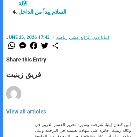
الآلة
السلام يبدأ من الداخل
البابا لاون الرّابع عشر
,
رياضة
JUNE 25, 2026 17:43
W
M
F
T
S
h
e
a
w
h
a
s
c
i
a
t
s
e
t
r
Share this Entry
s
e
b
t
e
A
n
o
e
p
g
o
r
فريق زينيت
p
e
k
r
View all articles
ألين كنعان إيليا، مُترجمة ومديرة تحرير القسم العربي في
وكالة زينيت. حائزة على شهادة تعليمية في الترجمة وعلى
دبلوم دراسات عليا متخصّصة في الترجمة من الجامعة