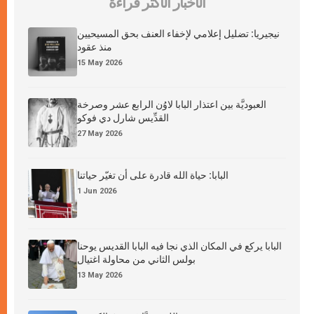
الأخبار الأكثر قراءة
نيجيريا: تضليل إعلامي لإخفاء العنف بحق المسيحيين
منذ عقود
15 May 2026
العبوديَّة بين اعتذار البابا لاوُن الرابع عشر وصرخة
القدِّيس شارل دي فوكو
27 May 2026
البابا: حياة الله قادرة على أن تغيّر حياتنا
1 Jun 2026
البابا يركع في المكان الذي نجا فيه البابا القديس يوحنا
بولس الثاني من محاولة اغتيال
13 May 2026