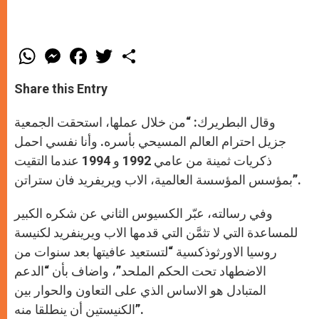
W
M
F
T
S
h
e
a
w
h
a
s
c
i
a
t
s
e
t
r
Share this Entry
s
e
b
t
e
A
n
o
e
p
g
o
r
وقال البطريرك: “من خلال عملها، استحقت الجمعية
p
e
k
r
جزيل احترام العالم المسيحي بأسره. وأنا نفسي احمل
ذكريات ثمينة من عامي 1992 و 1994 عندما التقيت
بمؤسس المؤسسة العالمية، الاب ويريفريد فان ستراتن”.
وفي رسالته، عبّر الكسيوس الثاني عن شكره الكبير
للمساعدة التي لا تثمَّن التي قدمها الاب ويرينفريد لكنيسة
روسيا الاورثوذكسية “لتستعيد عافيتها بعد سنوات من
الاضطهاد تحت الحكم الملحد”، واضاف بأن “الدعم
المتبادل هو الاساس الذي على التعاون والحوار بين
الكنيستين أن ينطلقا منه”.