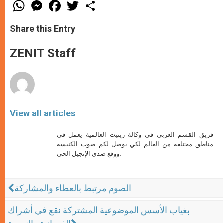
W
M
F
T
S
h
e
a
w
h
a
s
c
i
a
t
s
e
t
r
Share this Entry
s
e
b
t
e
A
n
o
e
p
g
o
r
ZENIT Staff
p
e
k
r
View all articles
فريق القسم العربي في وكالة زينيت العالمية يعمل في
مناطق مختلفة من العالم لكي يوصل لكم صوت الكنيسة
ووقع صدى الإنجيل الحي.
الصوم مرتبط بالعطاء والمشاركة
بغياب الأسس الموضوعية المشتركة نقع في أشراك