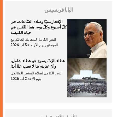
البابا فرنسيس
الإفخارستيّا وصلاة السّاعات، في
كلّ أسبوع وكلّ يوم، هما النَّفَس في
حياة الكنيسة
النص الكامل للمقابلة العامّة مع
المؤمنين يوم الأربعاء 5 آب 2026
عطاء الرّبّ يسوع هو عطاء شامل،
وأنّ عنايته بنا لا تغيب عنّا أبدًا
النص الكامل لصلاة التبشير الملائكي
يوم الأحد 2 آب 2026