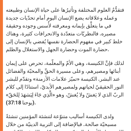
فتقدُّمُ العلوم المختلفة وتأثيرُها على حياة الإنسان وطبيعته
وعمله وعلاقاته يضع الإنسان اليوم أمام تحدّيات جديدة
في ما يتعلَّق بإيمانه ومعرفته لأُسس وجوده وحقيقة
مصيره. فالنظريّات متعدّدة والانحرافات كثيرة، وهناك
خلط كبير في مفهوم الحضارة نفسها يُفضي بالإنسان إلى
حضارة الموت وحضارة الجهل والاستغلال والظلم.
لذلك فإنَّ الكنيسة، وهي الأمّ والمعلّمة، تحرص على إيمان
أبنائها ومصيرهم، وعلى مسيرة الحقِّ والمحبّة والفضائل
عند البشر. الكنيسة «تميّز علامات الأزمنة» وتقدّم للبشر
النور الحقيقيّ لحياتهم ولمصيرهم الأبديّ، استنادًا إلى كلام
الربّ الذي لا يَغشّ ولا يُغشّ، وهو «الَّذِي جَاءَ لِيَشهَدَ لِلحَقّ»
(يوحنا 37:18).
ولدى الكنيسة أساليب متنوّعة لتنشئة المؤمنين تنشئةً
مسيحيّة صالحة. فبالإضافة إلى التربية الدينيّة من خلال