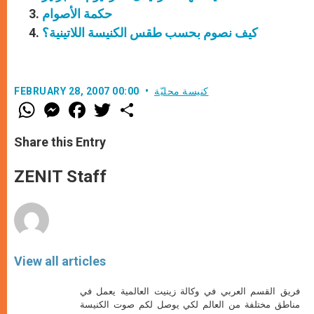
حكمة الأصوام
كيف نصوم بحسب طقس الكنيسة اللاتينية؟
كنيسة محليّة
FEBRUARY 28, 2007 00:00
W
M
F
T
S
h
e
a
w
h
a
s
c
i
a
t
s
e
t
r
Share this Entry
s
e
b
t
e
A
n
o
e
p
g
o
r
ZENIT Staff
p
e
k
r
View all articles
فريق القسم العربي في وكالة زينيت العالمية يعمل في
مناطق مختلفة من العالم لكي يوصل لكم صوت الكنيسة