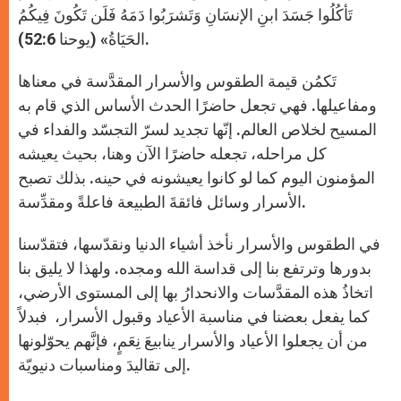
تَأكُلُوا جَسَدَ ابنِ الإنسَانِ وَتَشرَبُوا دَمَهُ فَلَن تَكُونَ فِيكُمُ
الحَيَاةُ» (يوحنا 52:6).
تَكمُن قيمة الطقوس والأسرار المقدَّسة في معناها
ومفاعيلها. فهي تجعل حاضرًا الحدث الأساس الذي قام به
المسيح لخلاص العالم. إنّها تجديد لسرّ التجسّد والفداء في
كل مراحله، تجعله حاضرًا الآن وهنا، بحيث يعيشه
المؤمنون اليوم كما لو كانوا يعيشونه في حينه. بذلك تصبح
الأسرار وسائل فائقةَ الطبيعة فاعلةً ومقدِّسة.
في الطقوس والأسرار نأخذ أشياء الدنيا ونقدّسها، فتقدّسنا
بدورها وترتفع بنا إلى قداسة الله ومجده. ولهذا لا يليق بنا
اتخاذُ هذه المقدَّسات والانحدارُ بها إلى المستوى الأرضي،
كما يفعل بعضنا في مناسبة الأعياد وقبول الأسرار، فبدلاً
من أن يجعلوا الأعياد والأسرار ينابيعَ نِعَمٍ، فإنَّهم يحوّلونها
إلى تقاليدَ ومناسبات دنيويّة.