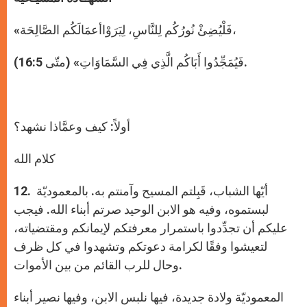
«فَلْيُضِئْ نُورُكُم لِلنَّاسِ، لِيَرَوْاأعمَالَكُم الصَّالِحَة،
فَيُمَجِّدُوا أَبَاكُم الَّذِي فِي السَّمَاوَاتِ» (متّى 16:5).
أولاً: كيف وعمَّاذا نشهد؟
كلام الله
. أيّها الشباب، قَبِلتم المسيح وآمنتم به. بالمعموديّة
12
لبستموه، وفيه هو الابن الوحيد صرتم أبناء الله. فيجب
عليكم أن تجدِّدوا باستمرار معرفتكم لإيمانكم ومقتضياته،
لتعيشوا وفقًا لكرامة دعوتكم وتشهدوا في كل ظرف
وحال للرب القائم من بين الأموات.
المعموديّة ولادة جديدة، فيها نلبس الابن، وفيها نصير أبناء