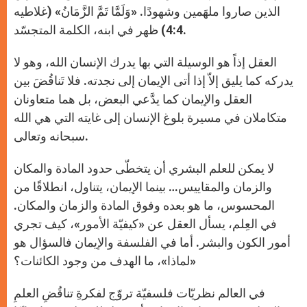
الذين صاروا ملهَمين وشهودًا. «وَلَمَّا تَمَّ الزَّمَانُ» (غلاطيه
4:4) ظهر في ابنه، الكلمة المتجسّد.
العقل إذاً هو الوسيلة التي بها يدرك الإنسان الله، وهو لا
يدركه كما يليق إلاّ إذا أتى الإيمان إلى نجدته. فلا تَناقُضَ بين
العقل والإيمان كما يدَّعي البعض، بل هما متعاونان
متكاملان في مسيرة بلوغ الإنسان إلى غايته التي هي الله
سبحانه وتعالى.
لا يمكن للعلم البشري أن يتخطّى حدود المادة والمكان
والزمان والمقاييس… بينما الإيمان، يتناول، انطلاقًا من
المحسوس، ما هو بعده وفوق المادة والزمان والمكان.
في العِلم، يسأل العقل عن «كيفيّة الأمور»، كيف تجري
أمور الكون والبشر. أما في الفلسفة والإيمان فالسؤال هو
«لماذا»، ما الهدف من وجود الكائنات؟
في العالم نظريّات فلسفيّة تروّج لفكرةِ تناقُضِ العلمِ