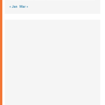
« Jan
Mar »