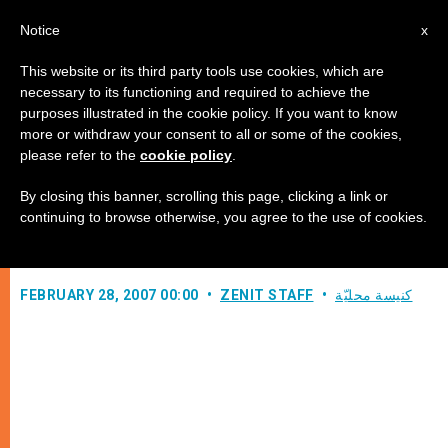
AR
Notice
x
This website or its third party tools use cookies, which are
necessary to its functioning and required to achieve the
purposes illustrated in the cookie policy. If you want to know
شباب اليوم كنيسة الغد
more or withdraw your consent to all or some of the cookies,
please refer to the
cookie policy
.
By closing this banner, scrolling this page, clicking a link or
رسالة مجلس بطاركة الشرق الكاثوليك
continuing to browse otherwise, you agree to the use of cookies.
الى الشباب (الفصل الثاني)
كنيسة محليّة
ZENIT STAFF
FEBRUARY 28, 2007 00:00