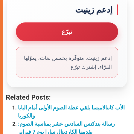
إدعم زينيت
تبرّع
إدعم زينيت. متوفّرة بخمس لغات، يموّلها
القرّاء. إشترك تبرّع
Related Posts:
الأب كانتالاميسا يلقي عظة الصوم الأولى أمام البابا
والكوريا
رسالة بندكتس السادس عشر بمناسبة الصوم:
يقدمها الكاردينال سارا يوم 7 فبراير