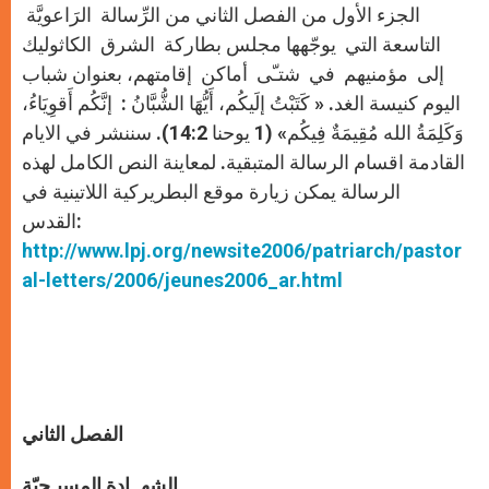
r
الجزء الأول من الفصل الثاني من الرِّسالة الرَاعويَّة
التاسعة التي يوجّهها مجلس بطاركة الشرق الكاثوليك
إلى مؤمنيهم في شتـّى أماكن إقامتهم، بعنوان شباب
اليوم كنيسة الغد. « كَتَبْتُ إلَيكُم، أَيُّهَا الشُّبَّانُ : إنَّكُم أَقوِيَاءُ،
وَكَلِمَةُ الله مُقِيمَةٌ فِيكُم» (1 يوحنا 14:2). سننشر في الايام
القادمة اقسام الرسالة المتبقية. لمعاينة النص الكامل لهذه
الرسالة يمكن زيارة موقع البطريركية اللاتينية في
القدس:
http://www.lpj.org/newsite2006/patriarch/pastor
al-letters/2006/jeunes2006_ar.html
الفصل الثاني
الشهــادة المسيـحيّة