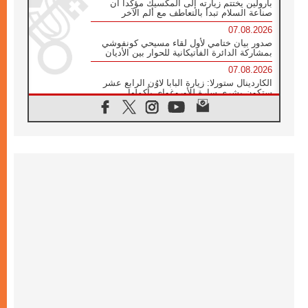
بارولين يختتم زيارته إلى المكسيك مؤكدا أن
صناعة السلام تبدأ بالتعاطف مع ألم الآخر
07.08.2026
صدور بيان ختامي لأول لقاء مسيحي كونفوشي
بمشاركة الدائرة الفاتيكانية للحوار بين الأديان
07.08.2026
الكاردينال ستورلا: زيارة البابا لاوُن الرابع عشر
ستكون بشرى سارة للأوروغواي بأكملها
07.08.2026
الفاتيكان يعلن برنامج الزيارة الرسولية للبابا لاوُن
الرابع عشر إلى فرنسا
07.08.2026
في الذكرى الـ ٨١ لحادثة هيروشيما الكنيسة في
اليابان تنظم ١٠ أيام للصلاة على نية السلام
07.08.2026
الكنيسة في الأوروغواي: زيارة البابا ستعزز
الإيمان والرجاء
06.08.2026
الاجتماع الشهري للمطارنة الموارنة
06.08.2026
الكاردينال روسي: زيارة البابا لاوُن إلى الأرجنتين
هي تكريم للبابا فرنسيس
06.08.2026