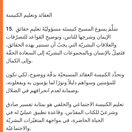
العقائد وتعليم الكنيسة
. سَلَّمَ يسوع المسيح كنيستَه مسؤوليّةَ تعليمِ حقائقِ
15
الإيمان وشرحِها للناس، وتوضيحِ القواعد للتصرّفات
والعلاقاتِ البشريّة التي يجبُ أن تستنير بهذه الحقائق،
فتَصِلُ بالإنسان وبالمجموعات البشريّة إلى السعادة الحقّة
وإلى الكمال.
وتحدِّد الكنيسة العقائد المسيحيّة بدقّة ووضوح، لكي تكون
للمؤمنين وسواهم دليلاً ونورًا لما يؤمنون به ويفعلونه،
وضمانة لعدم انحرافهم في الضلال.
تعليم الكنيسة الاجتماعي والخلقي هو بمثابة تفسير صادق
وشرعيّ للكتاب المقدّس، وقاعدة تطبيق عمليّ له في
الحياة الحاضرة، في مواجهة المتغيّرات البشريّة
والاجتماعيّة.