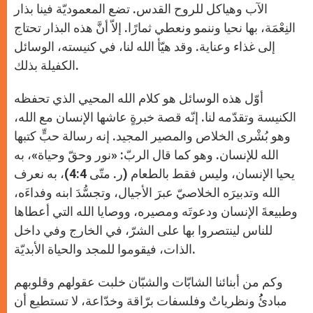
الآب وهياكل للروح القدس. تضع المعموديّة فينا بذار
النِعْمَة، بها نحيا وننمو ونعطي ثمارًا. إلاّ أنَّ هذه البذار تحتاج
إلى غذاء وعناية. وقد هيّأ الله لنا، في كنيسته، الوسائل
الكفيلة بذلك.
أوّل هذه الوسائل هو كلام الله المحيي الذي تحفظه
الكنيسة وتقدّمه لنا. إنّه قصة خبرةٍ عاشها الإنسان مع الله،
وهو بُشْرى الخلاص والمصير المجيد. إنه رسالة حبٍّ كتبها
الله للإنسان. وهو كما قال الربّ: «نور وحقّ وحياة»، به
يحيا الإنسان، وليس فقط بالطعام (ر. متّى 4:4)، به نعرف
الله وتدبيرَه الخلاصيّ عبرَ الأجيال، وتجسُّدَ ابنه وفداءَه،
وطبيعةَ الإنسان ودعوتَه ومصيره، ووصايا الله التي أعطاها
للناس لينتصروا بها على الشرّ، في الخارج وفي داخل
الذات، فيقوموا للمجد والحياة الأبديّة.
وكم من أبنائنا الشابّات والشبّان خلبت عقولهم وقلوبهم
مبادئُُ ونظرياتٌ وفلسفات برّاقة وخدّاعة، لا تستطيع أن