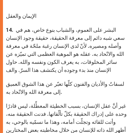
الإيمان والعقل
. البشر على العموم، والشباب بنوع خاص، هم في
14
سعي شبه دائم إلى معرفة الحقيقة، حقيقة وجود الإنسان
وأصله ومصيره. لأنّ لدى الإنسان رغبة ملحّة في معرفة
الله والاتّحاد به. عقله هو الموهبة العظمى التي تميّزه عن
سائر المخلوقات، به يعرف الكون ونفسه والله. حاول
الإنسان منذ بدء وجوده أن يكتشف هذا السرّ. والف
لسفاتُ والأديان والفنون كلّها تعبّر عن هذا الشوق العميق
إلى معرفة الله والاتّحاد به.
غير أنَّ عقل الإنسان، بسبب الخطيئة المعطِّلة، ليس قادرًا
وحده على إدراك الحقيقة بكلّ تألّقاتها. فدنت الحقيقة منه،
وأتت للقائه وتجلّت أمامه، وهذا ما نسمّيه بالوحي، به
أظهر الله ذاته للإنسان من خلال مخاطبته بعض المختارين