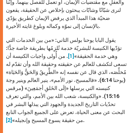
والعقلِ مع مقتضيات الإيمان، أو تعمل للفصل بينهما. وإنّنا
لنرى شبّانًا وشابّات يبحثون بإخلاص عن الحقيقة، يقعون
ضحيّة هذا المبدأ الذي يرفض الإيمان كطريق يؤدّي
بالإنسان إلى نموّه وكماله وبلوغ غايته الأخيرة.
يقول البابا يوحنا بولس الثاني: «من بين الخدمات التي
تؤدّيها الكنيسة للبشريّة خدمة تُلزِمُها بطريقة خاصة جدًّا:
وهي خدمة الحقيقة»
[1]
. من أُولى واجبات الكنيسة أن
تسعى لتكشف للعالم عن حقيقته وحقيقة الله وأن تقدّم له
مُخلِّصَه، الذي قال عن نفسه إنه «الطَّرِيقُ وَالحَقُّ وَالحَيَاة»
(يوحنا 6:14). «فالمسيح، نور الأمم»، ينير العالم وينير وجهَ
كنيسته التي يرسلها «إلَى الخَلقِ أجمَعِينَ» (مرقس
15:16). «والكنيسة، شعب الله بين الأمم، والتي تعرف
تحدّيات التاريخ الجديدة والجهود التي يبذلها البشر في
البحث عن معنى الحياة، تعرض على الجميع الجواب النابع
.
من حقيقة يسوع المسيح وإنجيله»
[2]