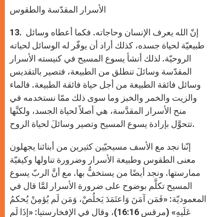
الأسرار المقدّسة والطقوس
. إنّ الله يعرف الإنسان وحاجاته. فكما أعطاه وسائل
13
طبيعيّة لحياة جسده، كذلك أراد أن يوفّر له الوسائل لحياته
الروحيّة. لذلك أنشأ يسوع المسيح في كنيسته الأسرار
المقدّسة وسائلَ تنطلق من الطبيعة، فتصير بالتقديس
وسائل فائقة الطبيعة من أجل حياة فائقة الطبيعة. فالماء
والزيت والخمر والخبز وما سوى ذلك ممّا نستخدمه في
منح الأسرار المقدَّسة، هي أصلاً لحياة الجسد، ولكنَّها
تتحوَّل بإرادة يسوع المسيح وتصير وسائلَ لحياة الروح.
إنّنا نجد مع الأسف مسيحيّين كثيرين من أبنائنا يجهلون
معنى الطقوس وطبيعة الأسرار وضرورة تناولها وكيفيّة
ممارستها. ونجد أيضًا من يستخفُّ بها. مع أنَّ الربّ يسوع
المسيح تكلَّم بوضوح على ضرورة الأسرار لمَّا قال في
المعموديّة: «فَمَن آمَنَ وَاعتَمَدَ يَخلُصْ، وَمَن لَم يُؤمِنْ يُحكمُ
عَلَيهِ» (مرقس 16:16)، وقال في الإفخارستيا: «إذَا لَم