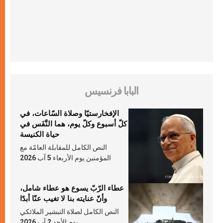
البابا فرنسيس
الإفخارستيّا وصلاة السّاعات، في
كلّ أسبوع وكلّ يوم، هما النَّفَس في
حياة الكنيسة
النص الكامل للمقابلة العامّة مع
المؤمنين يوم الأربعاء 5 آب 2026
عطاء الرّبّ يسوع هو عطاء شامل،
وأنّ عنايته بنا لا تغيب عنّا أبدًا
النص الكامل لصلاة التبشير الملائكي
يوم الأحد 2 آب 2026